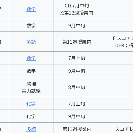
CD:7月中旬
内
数学
X:第12週授業内
数学
9月中旬
F:スコ
内
多読
第11週授業内
DER：
数学
7月上旬
数学
9月中旬
物理
8月中旬
実力試験
化学
7月上旬
化学
9月中旬
内
多読
第11週授業内
スコア