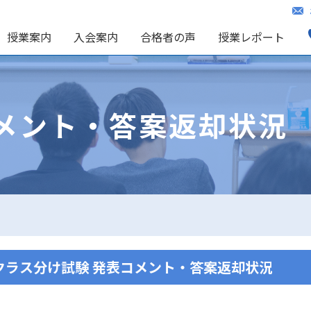
授業案内
入会案内
合格者の声
授業レポート
メント・答案返却状況
月) クラス分け試験 発表コメント・答案返却状況