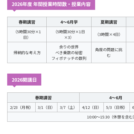
2026年度 年間授業時間数・授業内容
春期講習
4～6月学
夏期講習
（5時間30分×1
（5時間30分×1日
（3時間×4日）
日）
×3）
余りの世界
角度の問題に挑
帰納的な考え方
べき乗数の秘密
む
フィボナッチの数列
2026開講日
春期講習
4～6月
2/23（月祝）
3/1（日）
3/7（土）
4/12（日）
5/3（日祝）
10:00～15:30（休憩を含む