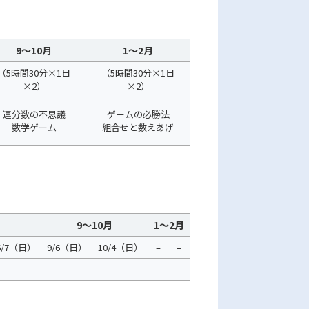
9～10月
1～2月
（5時間30分×1日
（5時間30分×1日
×2）
×2）
連分数の不思議
ゲームの必勝法
数学ゲーム
組合せと数えあげ
9～10月
1～2月
6/7（日）
9/6（日）
10/4（日）
–
–
）