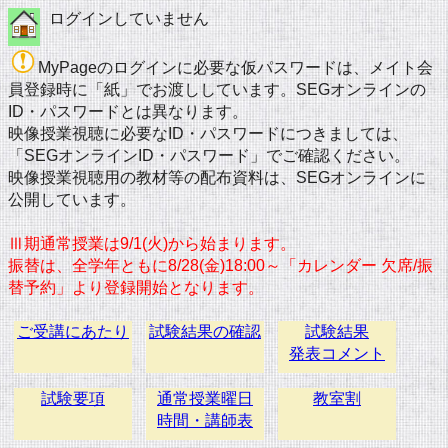
ログインしていません
MyPageのログインに必要な仮パスワードは、メイト会
員登録時に「紙」でお渡ししています。SEGオンラインの
ID・パスワードとは異なります。
映像授業視聴に必要なID・パスワードにつきましては、
「SEGオンラインID・パスワード」でご確認ください。
映像授業視聴用の教材等の配布資料は、SEGオンラインに
公開しています。
Ⅲ期通常授業は9/1(火)から始まります。
振替は、全学年ともに8/28(金)18:00～「カレンダー 欠席/振
替予約」より登録開始となります。
ご受講にあたり
試験結果の確認
試験結果
発表コメント
試験要項
通常授業曜日
教室割
時間・講師表