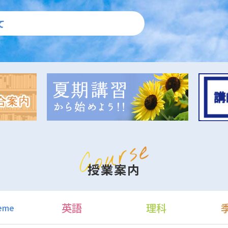
て
授業案内
英語
理科
reme