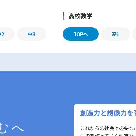
高校数学
中2
中3
TOPへ
高1
創造力と想像力を
む へ
これからの社会で必要と
ものを作っていく創造力