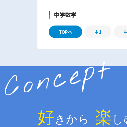
中学数学
TOPへ
中1
好
楽
きから
し