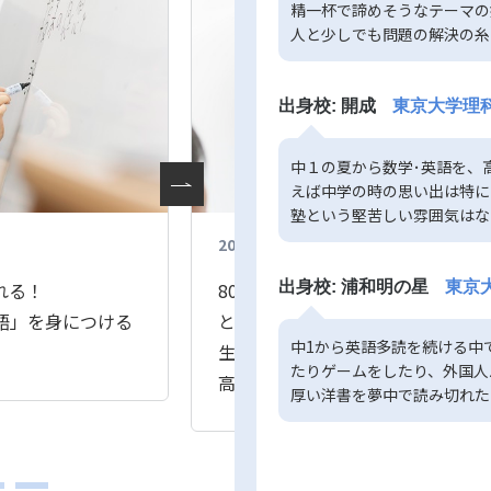
精一杯で諦めそうなテーマの
人と少しでも問題の解決の糸
出身校: 開成
東京大学理科
中１の夏から数学･英語を、
えば中学の時の思い出は特に
塾という堅苦しい雰囲気はな
2019.02.02
中1英語
れる！
80分があっという間！笑いの絶え
出身校: 浦和明の星
東京大
語」を身につける
とのオールイングリッシュ授業
中1から英語多読を続ける中
生徒参加型のレッスンだから
たりゲームをしたり、外国人
高度な単語も自然に身につく
厚い洋書を夢中で読み切れた