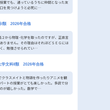
授業でも、通っているうちに仲間となった友
口を見つけようと必死に…
I類 2026年合格
高２から物理･化学を取ったのですが、正直言
ありません。その理由はそれほどＳＥＧには
く、勉強させられてい…
2017.10.03
中1英語
ない外国人講師
学文科II類 2026年合格
ストーリーテリングを通して自然に
も身につく
でクラスメイトと物語を作ったりアニメを観
『TPRSメソッド』を取り入れたネ
パートの授業がとても楽しかった。多読で分
のが嬉しかった。数学で…
授業