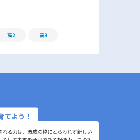
高2
高3
育てよう！
される力は、既成の枠にとらわれず新しい
、そして未来を予測できる想像力、この2