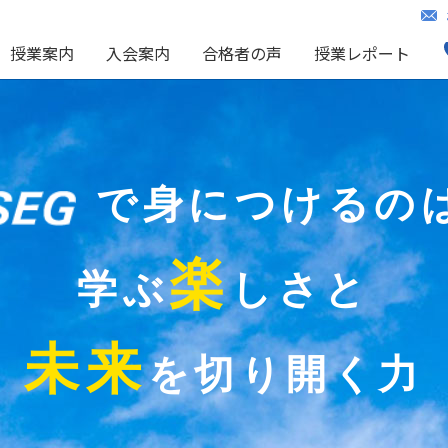
授業案内
入会案内
合格者の声
授業レポート
で身につけるの
楽
学ぶ
しさと
未来
を切り開く力