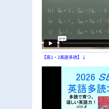
【高1・2英語多読】↓