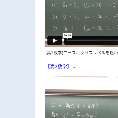
(高1数学)コース、クラスレベルを迷
【高2数学】↓