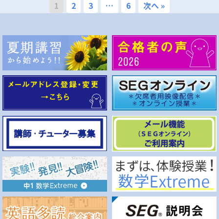
1
2
3
…
6
次へ »