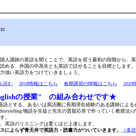
/25
国人講師の英語を聞くことで、英語を習う最初の段階から、英
読める、外国の中高生とも英語で話せることを目標とします。
力強い英語力をつけていきましょう。
を読む
2018情報はこちら
春期講習の情報はこちら
202
nglishの授業" の組み合わせです★
を母語とする、あるいは英語圏に長期滞在経験のある講師による
eading and Storytelling 物語を生徒と先生の質疑応答で作っていく教
す。
ば、英語のリスニングは驚くほど上達します。
スによらず青天井で英語力・読書力がついていきます。
（多読