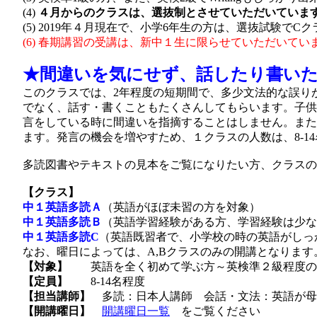
(4)
４月からのクラスは、選抜制とさせていただいていま
(5)
2019年４月現在で、小学6年生の方は、選抜試験で
(6) 春期講習の受講は、新中１生に限らせていただいてい
★間違いを気にせず、話したり書い
このクラスでは、2年程度の短期間で、多少文法的な誤り
でなく、話す・書くこともたくさんしてもらいます。子供
言をしている時に間違いを指摘することはしません。また
ます。発言の機会を増やすため、１クラスの人数は、8-1
多読図書やテキストの見本をご覧になりたい方、クラスの
【クラス】
中１英語多読Ａ
（英語がほぼ未習の方を対象）
中１英語多読Ｂ
（英語学習経験がある方、学習経験は少な
中１英語多読C
（英語既習者で、小学校の時の英語がしっ
なお、曜日によっては、A,Bクラスのみの開講となります
【対象】
英語を全く初めて学ぶ方～英検準２級程度の新
【定員】
8-14名程度
【担当講師】
多読：日本人講師 会話・文法：英語が母
【開講曜日】
開講曜日一覧
をご覧ください