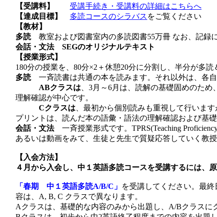
【受講料】
受講手続き・受講料の詳細はこちらへ
【達成目標】
多読コースのシラバス
をご覧ください
【教材】
多読
教室および図書室内の多読図書55万冊 なお、記録に
会話・文法
SEGのオリジナルテキスト
【授業形式】
180分の授業を、80分×2＋休憩20分に分割し、半分が
多読
一斉読書は共通の本を読みます。それ以外は、各自
ABクラスは
、3月～6月は、読解の基礎固めのため
理解確認が中心です。
Cクラスは
、最初から個別読みも重視して行いますが
プリントは、読んだ本の語彙・語法の理解確認および基礎
会話・文法
一斉授業形式です。TPRS(Teaching Proficienc
あるいは動画をみて、生徒と先生で質疑応答していく教授法）を
【入会方法】
４月から入会し、中１英語多読コースを受講するには、原
「春期 中１英語多読A/B/C」
を受講してください。最終
容は、A, B, C クラスで異なります。
Aクラスは、基礎的な内容のみから出題し、A/Bクラスに
Bクラスは、初歩から中2英語終了程度までの内容を出題し、