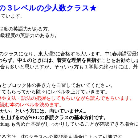
の３レベルの少人数クラス★
しています。
級程度の英語力がある方。
2級程度の英語力のある方。
のクラスになり、東大理3に合格する人います。中1春期講習最終
わらず、中１のときには、着実な理解を目指す
ことをお勧めし
合も多いと思いますが、そういう方も１学期の終わりには、外
み方とブロック体の書き方を自習しておいてください。
をつけてもらってから除々にレベルを上げていきます。
内容や文法・語法の把握をしてもらいながら読んでもらいます。
読む本のレベルを決めます。
たい」という方には、向いていません。
を上げるのがSEGの多読クラスの基本方針です。
ting も含めた基礎がしっかりしていることが確認できる場合
かり出来る方は、中2クラスへの飛び級も場合によって可能です。