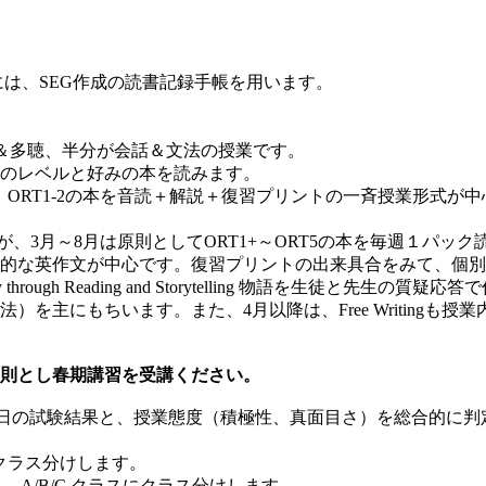
は、SEG作成の読書記録手帳を用います。
多読＆多聴、半分が会話＆文法の授業です。
のレベルと好みの本を読みます。
、ORT1-2の本を音読＋解説＋復習プリントの一斉授業形式
、3月～8月は原則としてORT1+～ORT5の本を毎週１パッ
的な英作文が中心です。復習プリントの出来具合をみて、個別
y through Reading and Storytelling 物語を生徒と先生の質
主にもちいます。また、4月以降は、Free Writingも授
則とし春期講習を受講ください。
日の試験結果と、授業態度（積極性、真面目さ）を総合的に判
クラス分けします。
A/B/C クラスにクラス分けします。