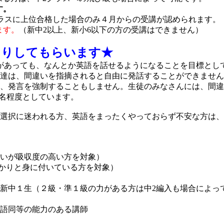
す。
Cクラスに上位合格した場合のみ４月からの受講が認められます。
ます。
（新中2以上、新小6以下の方の受講はできません）
たりしてもらいます★
があっても、なんとか英語を話せるようになることを目標とし
達は、間違いを指摘されると自由に発話することができません
、発言を強制することもしません。生徒のみなさんには、間違
4名程度としています。
選択に迷われる方、英語をまったくやっておらず不安な方は、
いが吸収度の高い方を対象）
かりと身に付いている方を対象）
。
中１生（２級・準１級の力がある方は中2編入も場合によっ
語同等の能力のある講師