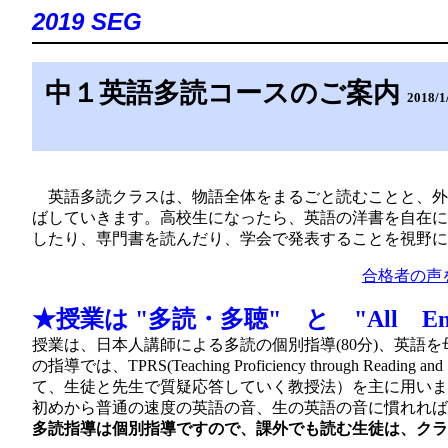
2019 SEG
中１英語多読コースのご案内
2018/1
英語多読クラスは、物語全体をまるごと読むことと、外
ばしていきます。高校生になったら、英語の洋書を自在に
したり、専門書を読んだり、学会で発表することを視野に
合格者の声
★授業は "多読・多聴" と "All E
授業は、日本人講師による多読の個別指導(80分)、英語
の指導では、TPRS(Teaching Proficiency through R
て、生徒と先生で質疑応答していく教授法）を主に用いま
初めから普通の速度の英語の音、生の英語の音に慣れれ
多読指導は個別指導ですので、課外でも読む生徒は、クラ