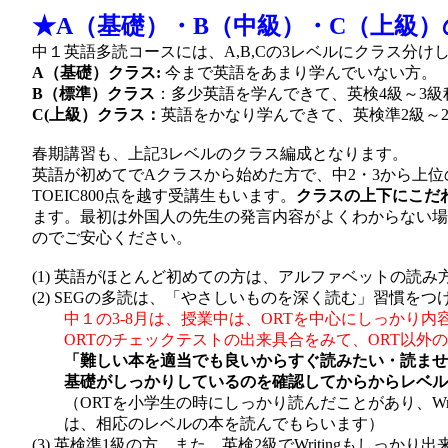
★A（基礎）・B（中級）
・C（上級）
中１英語多読コースには、A,B,Cの3レベルにクラス分け
A（基礎）クラス:
今まで英語をあまり学んでいない方。
B（標準）クラス
：多少英語を学んできて、英検4級～3
C(上級）クラス：
英語をかなり学んできて、英検準2級～
春期講習も、上記3レベルのクラス編成となります。
英語が初めてでAクラスから始めた方で、中2・3から上位
TOEIC800点を越す受講生もいます。
クラスの上下にこだ
ます。最初は外国人の先生の発言内容がよくわからない場
のでご安心ください。
(1) 英語がほとんど初めての方は、アルファベットの読
(2) SEGの多読は、「やさしいものを深く読む」習慣
中１の3-8月は、授業中は、ORTを中心にしっかり
ORTのチェックテストの出来具合をみて、ORT以外の
「難しい本を適当でも良いからすぐ読みたい・読ませ
基礎がしっかりしているのを確認してからからレベル
（ORTを小学生の時にしっかり読んだことがあり、Wri
は、相応のレベルの本を読んでもらいます）
(3) 英検準1級の方、また、英検2級でWritingもしっ