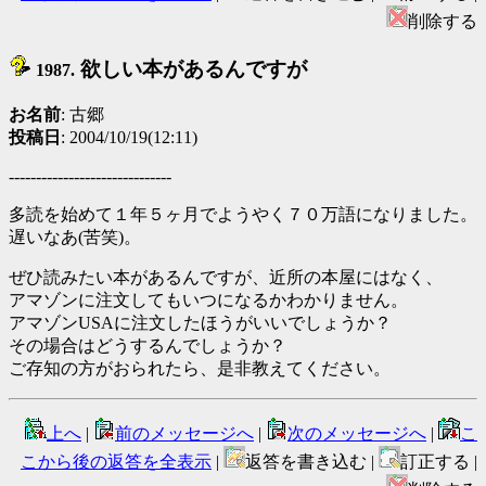
削除する
欲しい本があるんですが
1987.
お名前
: 古郷
投稿日
: 2004/10/19(12:11)
------------------------------
多読を始めて１年５ヶ月でようやく７０万語になりました。
遅いなあ(苦笑)。
ぜひ読みたい本があるんですが、近所の本屋にはなく、
アマゾンに注文してもいつになるかわかりません。
アマゾンUSAに注文したほうがいいでしょうか？
その場合はどうするんでしょうか？
ご存知の方がおられたら、是非教えてください。
上へ
|
前のメッセージへ
|
次のメッセージへ
|
こ
こから後の返答を全表示
|
返答を書き込む |
訂正する |