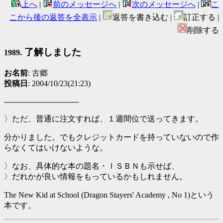
上へ
|
前のメッセージへ
|
次のメッセージへ
|
こ
こから後の返答を全表示
|
返答を書き込む |
訂正する |
削除する
了解しました
1989.
お名前
: 古郷
投稿日
: 2004/10/23(21:23)
------------------------------
〉ただ、普通に注文すれば、１週間位で送ってきます。
分かりました。でもクレジットカードを持っていないので作
らなくてはいけないような。
〉なお、具体的な本の題名・ＩＳＢＮも示せば、
〉だれかが良い情報をもっているかもしれません。
The New Kid at School (Dragon Stayers' Academy , No 1)という
本です。