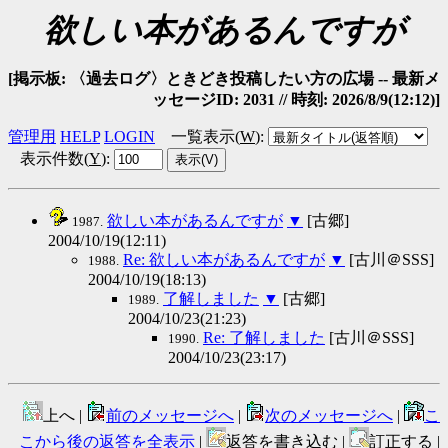
欲しい本があるんですが
[掲示板: 〈過去ログ〉ときどき投稿したい方の広場 -- 最新メ
ッセージID: 2031 // 時刻: 2026/8/9(12:12)]
管理用
HELP
LOGIN
一覧表示(
W
)
:
表示件数(
Y
)
:
欲しい本があるんですが
▼
[古郷]
1987.
2004/10/19(12:11)
Re: 欲しい本があるんですが
▼
[古川＠SSS]
1988.
2004/10/19(18:13)
了解しました
▼
[古郷]
1989.
2004/10/23(21:23)
Re: 了解しました
[古川＠SSS]
1990.
2004/10/23(23:17)
上へ |
前のメッセージへ
|
次のメッセージへ
|
こ
こから後の返答を全表示
|
返答を書き込む |
訂正する |