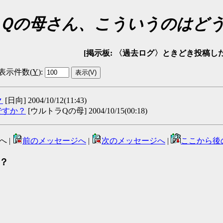
Ｑの母さん、こういうのはど
[掲示板: 〈過去ログ〉ときどき投稿したい方の広場 
表示件数(
Y
)
:
▼
[日向] 2004/10/12(11:43)
ですか？
[ウルトラQの母] 2004/10/15(00:18)
へ |
前のメッセージへ
|
次のメッセージへ
|
ここから後
？