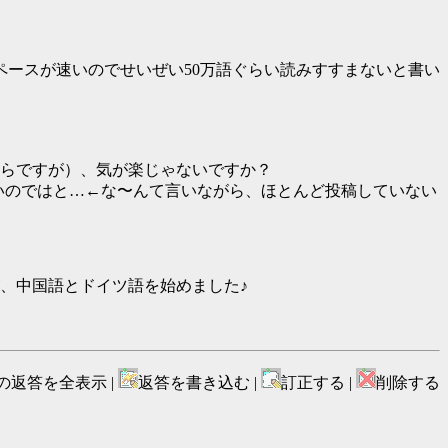
ペースが速いのでせいぜい50万語ぐらい読みすすまないと書い
てからですが）、気が楽じゃないですか？
いのではと…←な〜んて言いながら、ほとんど投稿していない
、中国語とドイツ語を始めました♪
の返答を全表示 |
返答を書き込む |
訂正する |
削除する