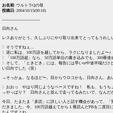
お名前
: ウルトラQの母
投稿日
: 2004/10/15(00:18)
------------------------------
日向さん
レスありがとう。久しぶりにやり取り出来てとってもうれし
〉そうですねぇ…
〉逆に私は、100万語を越してから、ラクになりましたよ〜♪
〉「100万語超」なら、50万語単位の書き込みでも、300
〉そして、「ときどき」には、報告には早いor中途半端だ
い日向でした（笑）
→そっかぁ。なるほど〜。目からウロコかも。日向さん、あ
〉おおっ やはり同じようなペースですね！ 私も、もうちょ
→やっぱり？ 日向さんと並んで走ってるみたいで、なんだ
今日、たまたま「多読」に詳しい人と話す機会があって、「
だきました。今、100万語越えてから１冊読んだPBを二度
たんですよね。