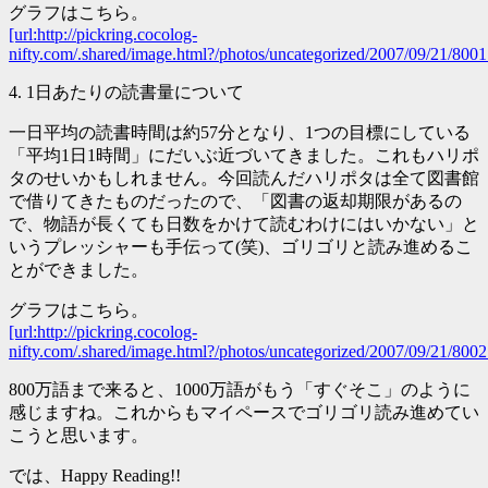
グラフはこちら。
[url:http://pickring.cocolog-
nifty.com/.shared/image.html?/photos/uncategorized/2007/09/21/8001
4. 1日あたりの読書量について
一日平均の読書時間は約57分となり、1つの目標にしている
「平均1日1時間」にだいぶ近づいてきました。これもハリポ
タのせいかもしれません。今回読んだハリポタは全て図書館
で借りてきたものだったので、「図書の返却期限があるの
で、物語が長くても日数をかけて読むわけにはいかない」と
いうプレッシャーも手伝って(笑)、ゴリゴリと読み進めるこ
とができました。
グラフはこちら。
[url:http://pickring.cocolog-
nifty.com/.shared/image.html?/photos/uncategorized/2007/09/21/8002.
800万語まで来ると、1000万語がもう「すぐそこ」のように
感じますね。これからもマイペースでゴリゴリ読み進めてい
こうと思います。
では、Happy Reading!!