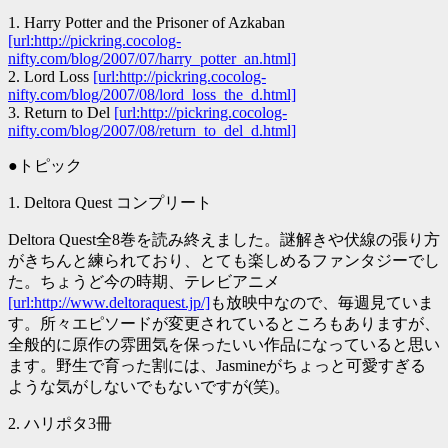
1. Harry Potter and the Prisoner of Azkaban
[url:http://pickring.cocolog-
nifty.com/blog/2007/07/harry_potter_an.html]
2. Lord Loss
[url:http://pickring.cocolog-
nifty.com/blog/2007/08/lord_loss_the_d.html]
3. Return to Del
[url:http://pickring.cocolog-
nifty.com/blog/2007/08/return_to_del_d.html]
●トピック
1. Deltora Quest コンプリート
Deltora Quest全8巻を読み終えました。謎解きや伏線の張り方
がきちんと練られており、とても楽しめるファンタジーでし
た。ちょうど今の時期、テレビアニメ
[url:http://www.deltoraquest.jp/]
も放映中なので、毎週見ていま
す。所々エピソードが変更されているところもありますが、
全般的に原作の雰囲気を保ったいい作品になっていると思い
ます。野生で育った割には、Jasmineがちょっと可愛すぎる
ような気がしないでもないですが(笑)。
2. ハリポタ3冊