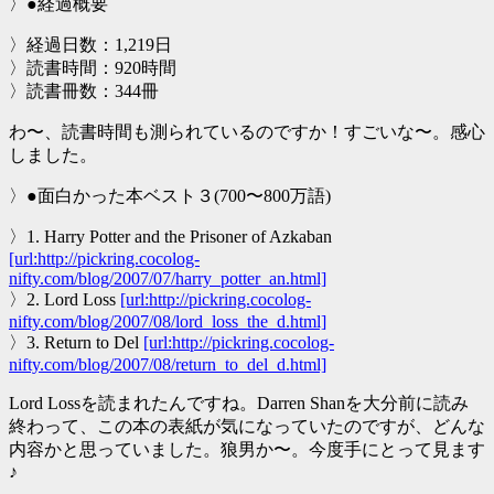
〉●経過概要
〉経過日数：1,219日
〉読書時間：920時間
〉読書冊数：344冊
わ〜、読書時間も測られているのですか！すごいな〜。感心
しました。
〉●面白かった本ベスト３(700〜800万語)
〉1. Harry Potter and the Prisoner of Azkaban
[url:http://pickring.cocolog-
nifty.com/blog/2007/07/harry_potter_an.html]
〉2. Lord Loss
[url:http://pickring.cocolog-
nifty.com/blog/2007/08/lord_loss_the_d.html]
〉3. Return to Del
[url:http://pickring.cocolog-
nifty.com/blog/2007/08/return_to_del_d.html]
Lord Lossを読まれたんですね。Darren Shanを大分前に読み
終わって、この本の表紙が気になっていたのですが、どんな
内容かと思っていました。狼男か〜。今度手にとって見ます
♪