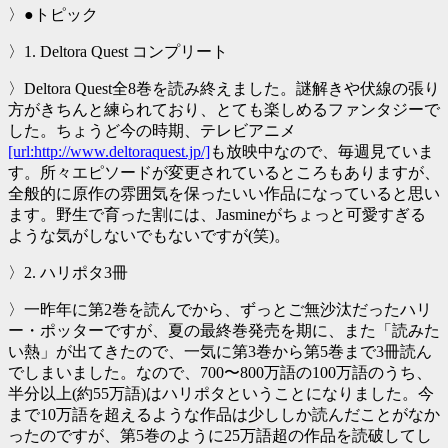
〉●トピック
〉1. Deltora Quest コンプリート
〉Deltora Quest全8巻を読み終えました。謎解きや伏線の張り
方がきちんと練られており、とても楽しめるファンタジーで
した。ちょうど今の時期、テレビアニメ
[url:http://www.deltoraquest.jp/]
も放映中なので、毎週見ていま
す。所々エピソードが変更されているところもありますが、
全般的に原作の雰囲気を保ったいい作品になっていると思い
ます。野生で育った割には、Jasmineがちょっと可愛すぎる
ような気がしないでもないですが(笑)。
〉2. ハリポタ3冊
〉一昨年に第2巻を読んでから、ずっとご無沙汰だったハリ
ー・ポッターですが、夏の最終巻発売を期に、また「読みた
い熱」が出てきたので、一気に第3巻から第5巻まで3冊読ん
でしまいました。なので、700〜800万語の100万語のうち、
半分以上(約55万語)はハリポタということになりました。今
まで10万語を超えるような作品は少ししか読んだことがなか
ったのですが、第5巻のように25万語超の作品を読破してし