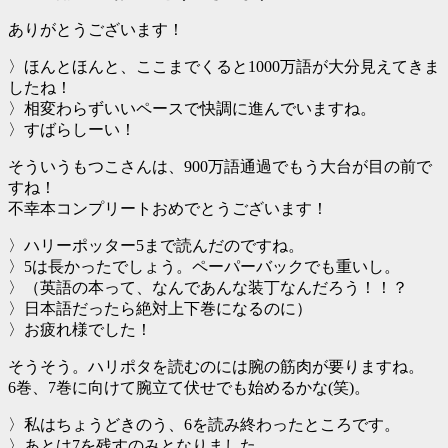
ありがとうございます！
〉ほんとほんと、ここまでくると1000万語が大分見えてきま
したね！
〉相変わらずいいペースで快調に進んでいますね。
〉すばらしーい！
そういうもつこさんは、900万語通過でもう大台が目の前で
すね！
不幸本コンプリートおめでとうございます！
〉ハリーポッター5まで読んだのですね。
〉5は長かったでしょう。ペーパーバックでも重いし。
〉（英語の本って、なんであんな装丁なんだろう！！？
〉日本語だったら絶対上下巻になるのに）
〉お疲れ様でした！
そうそう。ハリポタを読むのには腕の筋肉が要りますね。
6巻、7巻に向けて腕立て伏せでも始めるかな(笑)。
〉私はちょうどきのう、6を読み終わったところです。
〉あとは7を残すのみとなりました。