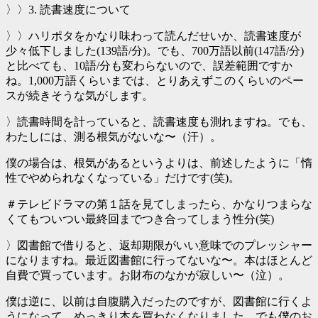
〉〉3. 読書速度について
〉〉ハリポタをかなり味わって読んだせいか、読書速度が
少々低下しました(139語/分)。でも、700万語以前(147語/分)
と比べても、10語/分も変わらないので、誤差範囲ですか
ね。1,000万語くらいまでは、とりあえずこのくらいのペー
スが続きそうな気がします。
〉読書時間を計っていると、読書速度も測れますね。でも、
わたしには、測る根気がないな〜（汗）。
僕の場合は、根気があるというよりは、前述したように「惰
性でやめられなくなっている」だけです(笑)。
＃テレビドラマの第１話を見てしまったら、かなりつまらな
くてもついつい最終回までつき合ってしまう性分(笑)
〉図書館で借りると、返却期限がいい意味でのプレッシャー
になりますね。最近図書館に行ってないな〜。本はほとんど
自費で買っています。お財布のなかが寂しい〜（泣）。
僕は逆に、以前は自腹購入だったのですが、図書館に行くよ
うになって、めっきり本を買わなくなりました。でも僕のお