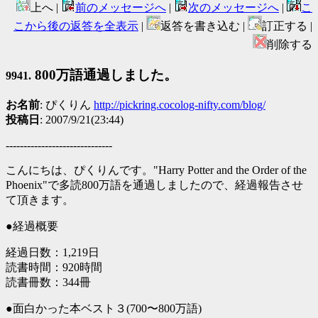
上へ |
前のメッセージへ
|
次のメッセージへ
|
こ
こから後の返答を全表示
|
返答を書き込む |
訂正する |
削除する
800万語通過しました。
9941.
お名前
: ぴくりん
http://pickring.cocolog-nifty.com/blog/
投稿日
: 2007/9/21(23:44)
------------------------------
こんにちは、ぴくりんです。"Harry Potter and the Order of the
Phoenix"で多読800万語を通過しましたので、経過報告させ
て頂きます。
●経過概要
経過日数：1,219日
読書時間：920時間
読書冊数：344冊
●面白かった本ベスト３(700〜800万語)