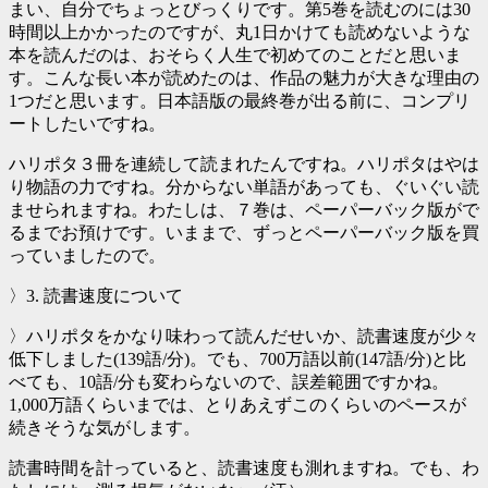
まい、自分でちょっとびっくりです。第5巻を読むのには30
時間以上かかったのですが、丸1日かけても読めないような
本を読んだのは、おそらく人生で初めてのことだと思いま
す。こんな長い本が読めたのは、作品の魅力が大きな理由の
1つだと思います。日本語版の最終巻が出る前に、コンプリ
ートしたいですね。
ハリポタ３冊を連続して読まれたんですね。ハリポタはやは
り物語の力ですね。分からない単語があっても、ぐいぐい読
ませられますね。わたしは、７巻は、ペーパーバック版がで
るまでお預けです。いままで、ずっとペーパーバック版を買
っていましたので。
〉3. 読書速度について
〉ハリポタをかなり味わって読んだせいか、読書速度が少々
低下しました(139語/分)。でも、700万語以前(147語/分)と比
べても、10語/分も変わらないので、誤差範囲ですかね。
1,000万語くらいまでは、とりあえずこのくらいのペースが
続きそうな気がします。
読書時間を計っていると、読書速度も測れますね。でも、わ