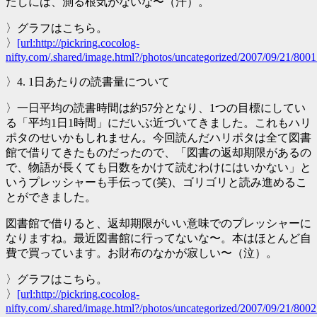
たしには、測る根気がないな〜（汗）。
〉グラフはこちら。
〉
[url:http://pickring.cocolog-
nifty.com/.shared/image.html?/photos/uncategorized/2007/09/21/8001
〉4. 1日あたりの読書量について
〉一日平均の読書時間は約57分となり、1つの目標にしてい
る「平均1日1時間」にだいぶ近づいてきました。これもハリ
ポタのせいかもしれません。今回読んだハリポタは全て図書
館で借りてきたものだったので、「図書の返却期限があるの
で、物語が長くても日数をかけて読むわけにはいかない」と
いうプレッシャーも手伝って(笑)、ゴリゴリと読み進めるこ
とができました。
図書館で借りると、返却期限がいい意味でのプレッシャーに
なりますね。最近図書館に行ってないな〜。本はほとんど自
費で買っています。お財布のなかが寂しい〜（泣）。
〉グラフはこちら。
〉
[url:http://pickring.cocolog-
nifty.com/.shared/image.html?/photos/uncategorized/2007/09/21/8002.