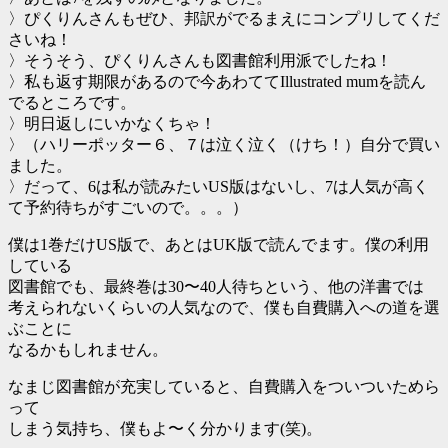
〉ぴくりんさんもぜひ、邦訳がでるまえにコンプリしてくだ
さいね！
〉そうそう、ぴくりんさんも図書館利用派でしたね！
〉私も返す期限があるので今あわててIllustrated mumを読ん
でるところです。
〉明日返しにいかなくちゃ！
〉（ハリーポッター６、７は泣く泣く（けち！）自分で買い
ました。
〉だって、6は私が読みたいUS版はないし、7は人気が高く
て予約待ちがすごいので。。。）
僕は1巻だけUS版で、あとはUK版で読んでます。僕の利用
している
図書館でも、最終巻は30〜40人待ちという、他の洋書では
考えられないくらいの人気なので、僕も自費購入への道を選
ぶことに
なるかもしれません。
なまじ図書館が充実していると、自費購入をついついためら
って
しまう気持ち、僕もよ〜く分かります(笑)。