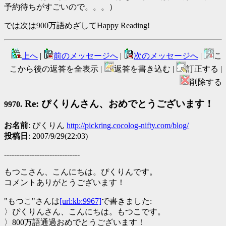
予約待ちがすごいので。。。）
では次は900万語めざしてHappy Reading!
上へ
|
前のメッセージへ
|
次のメッセージへ
|
こ
こから後の返答を全表示 |
返答を書き込む |
訂正する |
削除する
Re: ぴくりんさん、おめでとうございます！
9970.
お名前
: ぴくりん
http://pickring.cocolog-nifty.com/blog/
投稿日
: 2007/9/29(22:03)
------------------------------
もつこさん、こんにちは。ぴくりんです。
コメントありがとうございます！
"もつこ"さんは
[url:kb:9967]
で書きました:
〉ぴくりんさん、こんにちは。もつこです。
〉800万語通過おめでとうございます！