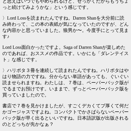
と思えばいつでもやめられるけど、せっかくだからもうちょ
っと続けてみようかな」という感じです。
〉Lord Lossを読まれたんですね。Darren Shanを大分前に読
み終わって、この本の表紙が気になっていたのですが、どん
な内容かと思っていました。狼男か〜。今度手にとって見ま
す♪
Lord Loss面白かったですよ。Saga of Darren Shanが楽しめた
のであれば、おススメの作品です。いかにも「ダレンテイス
ト」な感じです。
〉ハリポタ３冊を連続して読まれたんですね。ハリポタはや
はり物語の力ですね。分からない単語があっても、ぐいぐい
読ませられますね。わたしは、７巻は、ペーパーバック版が
でるまでお預けです。いままで、ずっとペーパーバック版を
買っていましたので。
書店で７巻を見かけましたが、すごくデカくてブ厚くて何だ
かゴージャスですよね。コンパクトでかさばらないペーパー
バック版が早く出るといいですね。日本語訳版が出版される
のとどっちが先かなぁ？