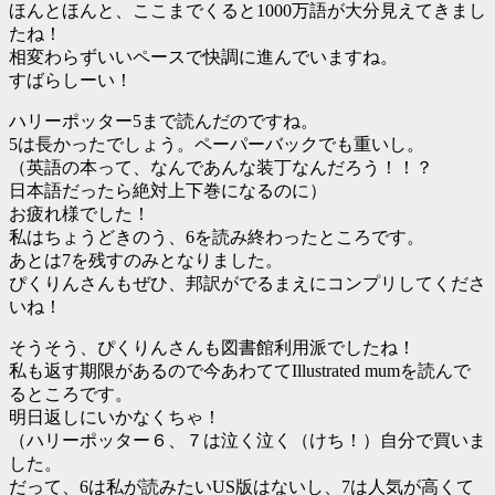
ほんとほんと、ここまでくると1000万語が大分見えてきまし
たね！
相変わらずいいペースで快調に進んでいますね。
すばらしーい！
ハリーポッター5まで読んだのですね。
5は長かったでしょう。ペーパーバックでも重いし。
（英語の本って、なんであんな装丁なんだろう！！？
日本語だったら絶対上下巻になるのに）
お疲れ様でした！
私はちょうどきのう、6を読み終わったところです。
あとは7を残すのみとなりました。
ぴくりんさんもぜひ、邦訳がでるまえにコンプリしてくださ
いね！
そうそう、ぴくりんさんも図書館利用派でしたね！
私も返す期限があるので今あわててIllustrated mumを読んで
るところです。
明日返しにいかなくちゃ！
（ハリーポッター６、７は泣く泣く（けち！）自分で買いま
した。
だって、6は私が読みたいUS版はないし、7は人気が高くて