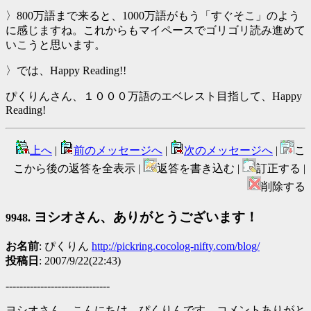
〉800万語まで来ると、1000万語がもう「すぐそこ」のよう
に感じますね。これからもマイペースでゴリゴリ読み進めて
いこうと思います。
〉では、Happy Reading!!
ぴくりんさん、１０００万語のエベレスト目指して、Happy
Reading!
上へ
|
前のメッセージへ
|
次のメッセージへ
|
こ
こから後の返答を全表示 |
返答を書き込む |
訂正する |
削除する
ヨシオさん、ありがとうございます！
9948.
お名前
: ぴくりん
http://pickring.cocolog-nifty.com/blog/
投稿日
: 2007/9/22(22:43)
------------------------------
ヨシオさん、こんにちは。ぴくりんです。コメントありがと