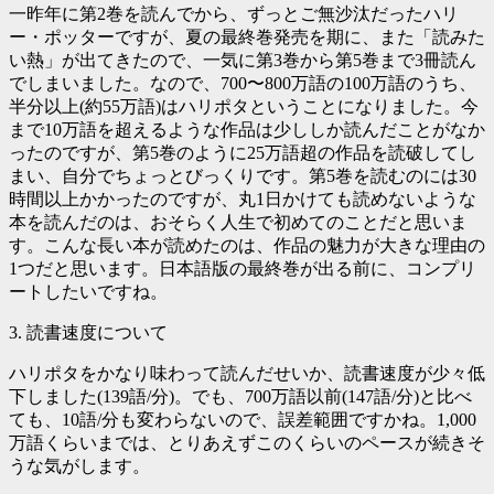
一昨年に第2巻を読んでから、ずっとご無沙汰だったハリ
ー・ポッターですが、夏の最終巻発売を期に、また「読みた
い熱」が出てきたので、一気に第3巻から第5巻まで3冊読ん
でしまいました。なので、700〜800万語の100万語のうち、
半分以上(約55万語)はハリポタということになりました。今
まで10万語を超えるような作品は少ししか読んだことがなか
ったのですが、第5巻のように25万語超の作品を読破してし
まい、自分でちょっとびっくりです。第5巻を読むのには30
時間以上かかったのですが、丸1日かけても読めないような
本を読んだのは、おそらく人生で初めてのことだと思いま
す。こんな長い本が読めたのは、作品の魅力が大きな理由の
1つだと思います。日本語版の最終巻が出る前に、コンプリ
ートしたいですね。
3. 読書速度について
ハリポタをかなり味わって読んだせいか、読書速度が少々低
下しました(139語/分)。でも、700万語以前(147語/分)と比べ
ても、10語/分も変わらないので、誤差範囲ですかね。1,000
万語くらいまでは、とりあえずこのくらいのペースが続きそ
うな気がします。