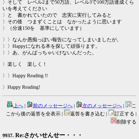
〉そして レベル2まで50万語、レベル3で100万語達成くら
いを考えてください
〉と 書かれていたので 忠実に実行してみると
〉その後 つまずくことは なかったように思います
〉（分速150を 基準にしています）
〉〉なんか愚痴っぽい報告になってしまいましたが。
〉〉Happyになれる本を探して頑張ります。
〉〉あ、がんばっちゃいけないんだった。
〉楽しく 楽しく！
〉〉Happy Reading !!
〉Happy Reading!
上へ
|
前のメッセージへ
|
次のメッセージへ
|
こ
こから後の返答を全表示 |
返答を書き込む |
訂正する |
削除する
Re:さかいせんせー・・・
9937.