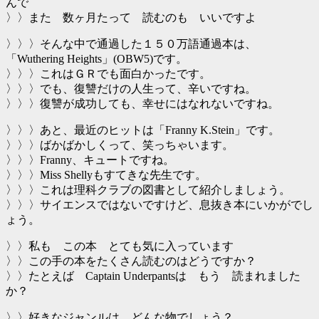
んで
〉〉また 数ヶ月たって 読むのも いいですよ
〉〉〉そんな中で通過した１５０万語通過本は、
「Wuthering Heights」(OBW5)です。
〉〉〉これはＧＲでも面白かったです。
〉〉〉でも、復讐だけの人生って、辛いですね。
〉〉〉復讐が成功しても、幸せにはなれないですね。
〉〉〉あと、最近のヒットは「Franny K.Stein」です。
〉〉〉ばかばかしくって、笑っちゃいます。
〉〉〉Franny、キュートですね。
〉〉〉Miss Shellyもすてきな先生です。
〉〉〉これは理科クラブの図書として紹介しましょう。
〉〉〉サイエンスではないですけど、息抜き本にいかがでし
ょう。
〉〉私も この本 とても気に入っています
〉〉この手の本をたくさん読むのはどうですか？
〉〉たとえば Captain Underpantsは もう 読まれました
か？
〉〉好きなジャンルは どんな物でしょう？