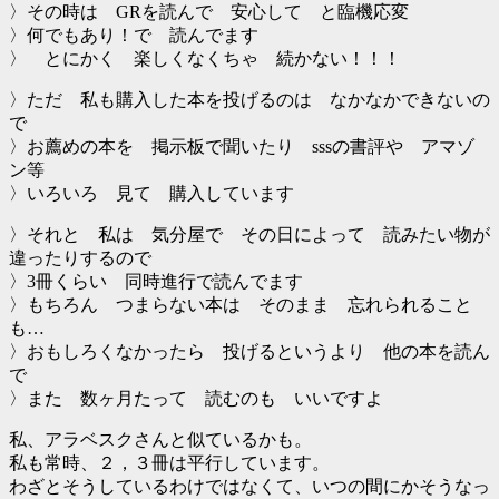
〉その時は GRを読んで 安心して と臨機応変
〉何でもあり！で 読んでます
〉 とにかく 楽しくなくちゃ 続かない！！！
〉ただ 私も購入した本を投げるのは なかなかできないの
で
〉お薦めの本を 掲示板で聞いたり sssの書評や アマゾ
ン等
〉いろいろ 見て 購入しています
〉それと 私は 気分屋で その日によって 読みたい物が
違ったりするので
〉3冊くらい 同時進行で読んでます
〉もちろん つまらない本は そのまま 忘れられること
も…
〉おもしろくなかったら 投げるというより 他の本を読ん
で
〉また 数ヶ月たって 読むのも いいですよ
私、アラベスクさんと似ているかも。
私も常時、２，３冊は平行しています。
わざとそうしているわけではなくて、いつの間にかそうなっ