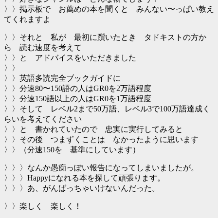
〉〉掲示板で お薦めの本を聞くと みんない〜っぱい教え
てくれますよ
〉〉それと 私が 最初に躓いたとき タドキストの方か
ら 読む速度を考えて
〉〉と アドバイスをいただきました
〉〉
〉〉英語多読完全ブックガイドに
〉〉分速80〜150語の人はGR0を2万語程度
〉〉分速150語以上の人はGR0を1万語程度
〉〉そして レベル2まで50万語、レベル3で100万語達成く
らいを考えてください
〉〉と 書かれていたので 忠実に実行してみると
〉〉その後 つまずくことは なかったように思います
〉〉（分速150を 基準にしています）
〉〉〉なんか愚痴っぽい報告になってしまいましたが。
〉〉〉Happyになれる本を探して頑張ります。
〉〉〉あ、がんばっちゃいけないんだった。
〉〉楽しく 楽しく！