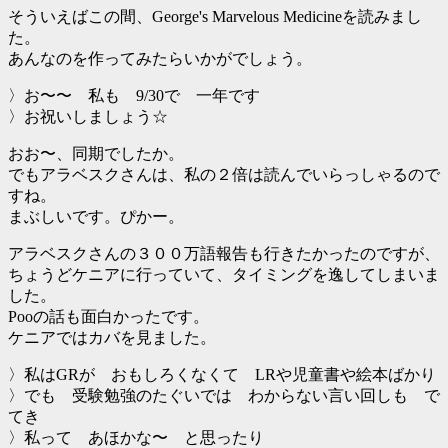
そういえばこの間、George's Marvelous Medicineを読みまし
た。
あんなのを作ってみたらいかがでしょう。
〉お〜〜 私も 9/30で 一年です
〉お祝いしましょう☆
おお〜、同期でしたか。
でもアラベスクさんは、私の２倍は読んでいらっしゃるので
すね。
まぶしいです。ぴかー。
アラベスクさんの３００万語報告も行きたかったのですが、
ちょうどケニアに行っていて、タイミングを逸してしまいま
した。
Pooの話も面白かったです。
ケニアではカバを見ました。
〉私はGRが おもしろくなくて LRや児童書や絵本ばかり
〉でも 受験勉強のたぐいでは わからない言い回しも で
てき
〉私って あほかな〜 と思ったり