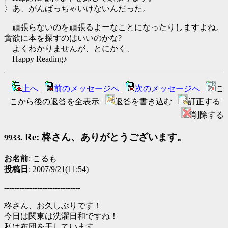
〉あ、がんばっちゃいけないんだった。
頑張らないのを頑張るよーなことになったりしますよね。
貪欲に本を探すのはいいのかな?
よくわかりませんが、とにかく、
Happy Reading♪
上へ
|
前のメッセージへ
|
次のメッセージへ
|
こ
こから後の返答を全表示 |
返答を書き込む |
訂正する |
削除する
Re: 柊さん、ありがとうございます。
9933.
お名前
: こるも
投稿日
: 2007/9/21(11:54)
------------------------------
柊さん、お久しぶりです！
今日は関東は洗濯日和ですね！
私は布団を干しています。