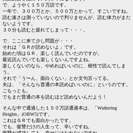
で、ようやく１５０万語です。
一年で、３００万とか、５００万とかって、すごいですね。
読む速さは測っていないので判りませんが、読む体力がまだ
ないようです。
３０分も読むと疲れてしまって・・・。
で、ここに来て少し問題が・・・
それは「ＧＲが読めないよ」です。
始めた頃はＧＲ、楽しく読んでいたのですが。
最近読んでいても楽しくないんですよね。
楽しくないのなら、やめればいいのに、根性で読んでしま
う。
それで「う〜ん、面白くない」とか文句言ってる。
夫は、「そんなら普通の本読めばいいのに」というのです。
ごもっとも。
でもまだ普通の本を読むほど読めないんだよう！
そんな中で通過した１５０万語通過本は、「Wuthering
Heights」(OBW5)です。
これはＧＲでも面白かったです。
でも、復讐だけの人生って、辛いですね。
復讐が成功しても、幸せにはなれないですね。