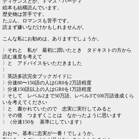
ディケンズとか、トマス・ハーディ
絵本も結構読んでいます。
歴史物は苦手です。
たぶん、ロマンスも苦手です。
読まず嫌いなだけかもしれませんが。
こんな私にお勧めは、ありますでしょうか。
〉それと 私が 最初に躓いたとき タドキストの方から
読む速度を考えて
〉と アドバイスをいただきました
〉
〉英語多読完全ブックガイドに
〉分速80〜150語の人はGR0を2万語程度
〉分速150語以上の人はGR0を1万語程度
〉そして レベル2まで50万語、レベル3で100万語達成くら
いを考えてください
〉と 書かれていたので 忠実に実行してみると
〉その後 つまずくことは なかったように思います
〉（分速150を 基準にしています）
おお〜。基本に忠実が一番！でしょうか。