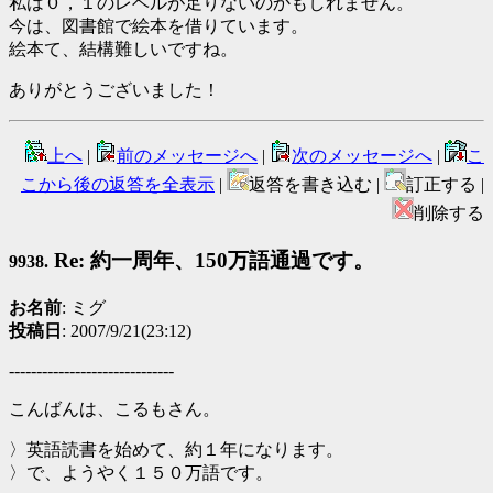
私は０，１のレベルが足りないのかもしれません。
今は、図書館で絵本を借りています。
絵本て、結構難しいですね。
ありがとうございました！
上へ
|
前のメッセージへ
|
次のメッセージへ
|
こ
こから後の返答を全表示
|
返答を書き込む |
訂正する |
削除する
Re: 約一周年、150万語通過です。
9938.
お名前
: ミグ
投稿日
: 2007/9/21(23:12)
------------------------------
こんばんは、こるもさん。
〉英語読書を始めて、約１年になります。
〉で、ようやく１５０万語です。