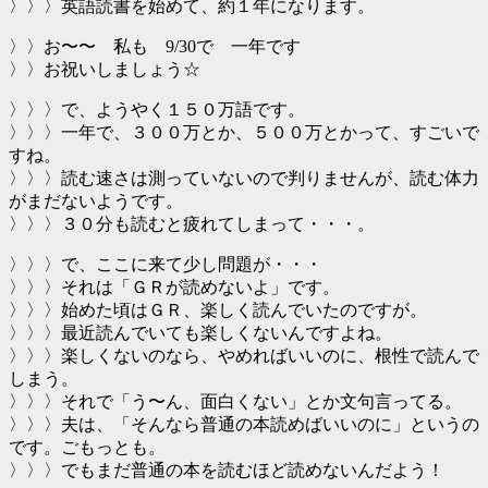
〉〉〉英語読書を始めて、約１年になります。
〉〉お〜〜 私も 9/30で 一年です
〉〉お祝いしましょう☆
〉〉〉で、ようやく１５０万語です。
〉〉〉一年で、３００万とか、５００万とかって、すごいで
すね。
〉〉〉読む速さは測っていないので判りませんが、読む体力
がまだないようです。
〉〉〉３０分も読むと疲れてしまって・・・。
〉〉〉で、ここに来て少し問題が・・・
〉〉〉それは「ＧＲが読めないよ」です。
〉〉〉始めた頃はＧＲ、楽しく読んでいたのですが。
〉〉〉最近読んでいても楽しくないんですよね。
〉〉〉楽しくないのなら、やめればいいのに、根性で読んで
しまう。
〉〉〉それで「う〜ん、面白くない」とか文句言ってる。
〉〉〉夫は、「そんなら普通の本読めばいいのに」というの
です。ごもっとも。
〉〉〉でもまだ普通の本を読むほど読めないんだよう！