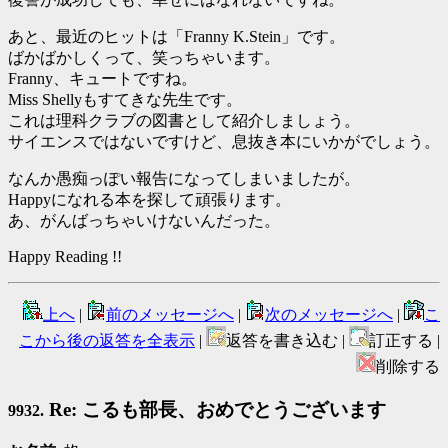
あと、最近のヒットは「Franny K.Stein」です。
ばかばかしくって、笑っちゃいます。
Franny、キュートですね。
Miss Shellyもすてきな先生です。
これは理科クラブの図書として紹介しましょう。
サイエンスではないですけど、息抜き本にいかがでしょう。
なんか愚痴っぽい報告になってしまいましたが。
Happyになれる本を探して頑張ります。
あ、がんばっちゃいけないんだった。
Happy Reading !!
上へ
|
前のメッセージへ
|
次のメッセージへ
|
こ
こから後の返答を全表示
|
返答を書き込む |
訂正する |
削除する
Re: こるも部長、おめでとうございます
9932.