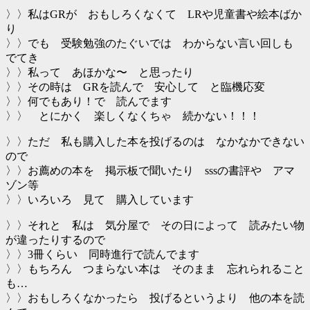
〉〉私はGRが おもしろくなくて LRや児童書や絵本ばか
り
〉〉でも 受験勉強のたぐいでは わからない言い回しも
でてき
〉〉私って あほかな〜 と思ったり
〉〉その時は GRを読んで 安心して と臨機応変
〉〉何でもあり！で 読んでます
〉〉 とにかく 楽しくなくちゃ 続かない！！！
〉〉ただ 私も購入した本を投げるのは なかなかできない
ので
〉〉お薦めの本を 掲示板で聞いたり sssの書評や アマ
ゾン等
〉〉いろいろ 見て 購入しています
〉〉それと 私は 気分屋で その日によって 読みたい物
が違ったりするので
〉〉3冊くらい 同時進行で読んでます
〉〉もちろん つまらない本は そのまま 忘れられること
も…
〉〉おもしろくなかったら 投げるというより 他の本を読