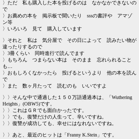
〉ただ 私も購入した本を投げるのは なかなかできないの
で
〉お薦めの本を 掲示板で聞いたり sssの書評や アマゾ
ン等
〉いろいろ 見て 購入しています
〉それと 私は 気分屋で その日によって 読みたい物が
違ったりするので
〉3冊くらい 同時進行で読んでます
〉もちろん つまらない本は そのまま 忘れられること
も…
〉おもしろくなかったら 投げるというより 他の本を読ん
で
〉また 数ヶ月たって 読むのも いいですよ
〉〉そんな中で通過した１５０万語通過本は、「Wuthering
Heights」(OBW5)です。
〉〉これはＧＲでも面白かったです。
〉〉でも、復讐だけの人生って、辛いですね。
〉〉復讐が成功しても、幸せにはなれないですね。
〉〉あと、最近のヒットは「Franny K.Stein」です。