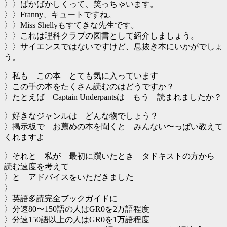
〉〉ばかばかしくって、笑っちゃいます。
〉〉Franny、キュートですね。
〉〉Miss Shellyもすてきな先生です。
〉〉これは理科クラブの図書として紹介しましょう。
〉〉サイエンスではないですけど、息抜き本にいかがでしょ
う。
〉私も この本 とても気に入っています
〉この手の本をたくさん読むのはどうですか？
〉たとえば Captain Underpantsは もう 読まれましたか？
〉好きなジャンルは どんな物でしょう？
〉掲示板で お薦めの本を聞くと みんない〜っぱい教えて
くれますよ
〉それと 私が 最初に躓いたとき タドキストの方から
読む速度を考えて
〉と アドバイスをいただきました
〉
〉英語多読完全ブックガイドに
〉分速80〜150語の人はGR0を2万語程度
〉分速150語以上の人はGR0を1万語程度