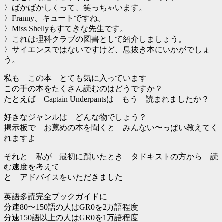
〉ばかばかしくって、笑っちゃいます。
〉Franny、キュートですね。
〉Miss Shellyもすてきな先生です。
〉これは理科クラブの図書として紹介しましょう。
〉サイエンスではないですけど、息抜き本にいかがでしょ
う。
私も この本 とても気に入っています
この手の本をたくさん読むのはどうですか？
たとえば Captain Underpantsは もう 読まれましたか？
好きなジャンルは どんな物でしょう？
掲示板で お薦めの本を聞くと みんない〜っぱい教えてく
れますよ
それと 私が 最初に躓いたとき タドキストの方から 読
む速度を考えて
と アドバイスをいただきました
英語多読完全ブックガイドに
分速80〜150語の人はGR0を2万語程度
分速150語以上の人はGR0を1万語程度