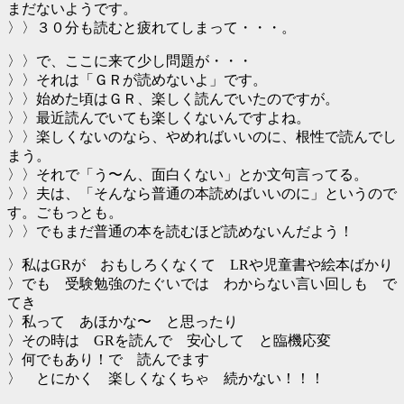
まだないようです。
〉〉３０分も読むと疲れてしまって・・・。
〉〉で、ここに来て少し問題が・・・
〉〉それは「ＧＲが読めないよ」です。
〉〉始めた頃はＧＲ、楽しく読んでいたのですが。
〉〉最近読んでいても楽しくないんですよね。
〉〉楽しくないのなら、やめればいいのに、根性で読んでし
まう。
〉〉それで「う〜ん、面白くない」とか文句言ってる。
〉〉夫は、「そんなら普通の本読めばいいのに」というので
す。ごもっとも。
〉〉でもまだ普通の本を読むほど読めないんだよう！
〉私はGRが おもしろくなくて LRや児童書や絵本ばかり
〉でも 受験勉強のたぐいでは わからない言い回しも で
てき
〉私って あほかな〜 と思ったり
〉その時は GRを読んで 安心して と臨機応変
〉何でもあり！で 読んでます
〉 とにかく 楽しくなくちゃ 続かない！！！