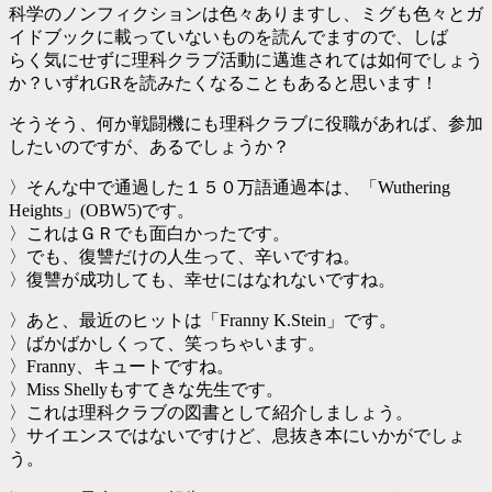
科学のノンフィクションは色々ありますし、ミグも色々とガ
イドブックに載っていないものを読んでますので、しば
らく気にせずに理科クラブ活動に邁進されては如何でしょう
か？いずれGRを読みたくなることもあると思います！
そうそう、何か戦闘機にも理科クラブに役職があれば、参加
したいのですが、あるでしょうか？
〉そんな中で通過した１５０万語通過本は、「Wuthering
Heights」(OBW5)です。
〉これはＧＲでも面白かったです。
〉でも、復讐だけの人生って、辛いですね。
〉復讐が成功しても、幸せにはなれないですね。
〉あと、最近のヒットは「Franny K.Stein」です。
〉ばかばかしくって、笑っちゃいます。
〉Franny、キュートですね。
〉Miss Shellyもすてきな先生です。
〉これは理科クラブの図書として紹介しましょう。
〉サイエンスではないですけど、息抜き本にいかがでしょ
う。