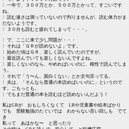
〉一年で、３００万とか、５００万とかって、すごいです
ね。
〉読む速さは測っていないので判りませんが、読む体力がま
だないようです。
〉３０分も読むと疲れてしまって・・・。
〉で、ここに来て少し問題が・・・
〉それは「ＧＲが読めないよ」です。
〉始めた頃はＧＲ、楽しく読んでいたのですが。
〉最近読んでいても楽しくないんですよね。
〉楽しくないのなら、やめればいいのに、根性で読んでしま
う。
〉それで「う〜ん、面白くない」とか文句言ってる。
〉夫は、「そんなら普通の本読めばいいのに」というので
す。ごもっとも。
〉でもまだ普通の本を読むほど読めないんだよう！
私はGRが おもしろくなくて LRや児童書や絵本ばかり
でも 受験勉強のたぐいでは わからない言い回しも でて
き
私って あほかな〜 と思ったり