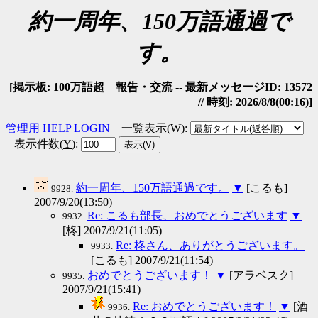
約一周年、150万語通過で
す。
[掲示板: 100万語超 報告・交流 -- 最新メッセージID: 13572
// 時刻: 2026/8/8(00:16)]
管理用
HELP
LOGIN
一覧表示(
W
)
:
表示件数(
Y
)
:
約一周年、150万語通過です。
▼
[こるも]
9928.
2007/9/20(13:50)
Re: こるも部長、おめでとうございます
▼
9932.
[柊] 2007/9/21(11:05)
Re: 柊さん、ありがとうございます。
9933.
[こるも] 2007/9/21(11:54)
おめでとうございます！
▼
[アラベスク]
9935.
2007/9/21(15:41)
Re: おめでとうございます！
▼
[酒
9936.