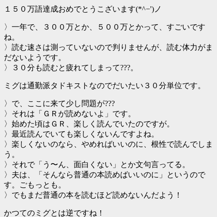
１５０万語達成おめでとうこざいます(*^−')ノ
〉一年で、３００万とか、５００万とかって、すごいです
ね。
〉読む速さは測っていないので判りませんが、読む体力がま
だないようです。
〉３０分も読むと疲れてしまって???。
ミグは通勤派タドキストなのでだいたい３０分単位です。
〉で、ここに来て少し問題が???
〉それは「ＧＲが読めないよ」です。
〉始めた頃はＧＲ、楽しく読んでいたのですが。
〉最近読んでいても楽しくないんですよね。
〉楽しくないのなら、やめればいいのに、根性で読んでしま
う。
〉それで「う〜ん、面白くない」とか文句言ってる。
〉夫は、「そんなら普通の本読めばいいのに」というので
す。ごもっとも。
〉でもまだ普通の本を読むほど読めないんだよう！
かつてのミグとは逆ですね！