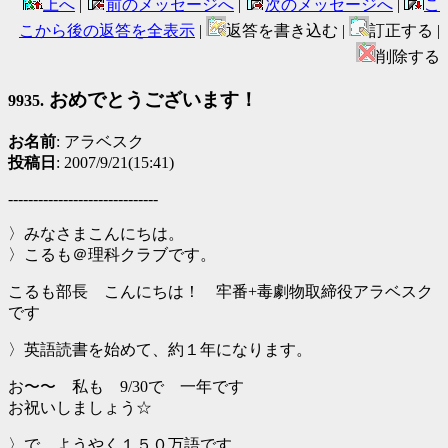
上へ
|
前のメッセージへ
|
次のメッセージへ
|
こ
こから後の返答を全表示
|
返答を書き込む |
訂正する |
削除する
おめでとうございます！
9935.
お名前
: アラベスク
投稿日
: 2007/9/21(15:41)
------------------------------
〉みなさまこんにちは。
〉こるも＠理科クラブです。
こるも部長 こんにちは！ 牢番+毒劇物取締役アラベスク
です
〉英語読書を始めて、約１年になります。
お〜〜 私も 9/30で 一年です
お祝いしましょう☆
〉で、ようやく１５０万語です。