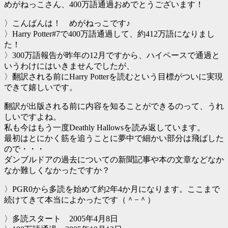
めがねっこさん、400万語通過おめでとうございます！
〉こんばんは！ めがねっこです♪
〉Harry Potter#7で400万語通過して、約412万語になりまし
た！
〉300万語報告が昨年の12月ですから、ハイペースで通過と
いうわけにはいきませんでしたが、
〉翻訳される前にHarry Potterを読むという目標がついに実現
できて嬉しいです。
翻訳が出版される前に内容を知ることができるのって、うれ
しいですよね。
私も今はもう一度Deathly Hallowsを読み返しています。
最初はとにかく筋を追うことに夢中で細かい部分は飛ばした
ので・・・
ダンブルドアの過去についての新聞記事や本の文章などなか
なか難しくなかったですか？
〉PGR0から多読を始めて約2年4か月になります。ここまで
続けてきて本当によかったです（＾−＾）
〉多読スタート 2005年4月8日