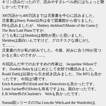
キリン読みだったので、読みやすさレベル的にはちょっと難
しかったですが。
300万語から400万語までは児童書を中心に読みました。
児童書はHarry Potter以外は全て図書館から借りました。
PBも読みましたが、Shidney sheldonのMaster of the Gameと
The Best Laid Plansですが、
どうも私にはSheldonは相性が悪いと思いました。
Sheldonは面白いんですけど、グロテスクな感じがし
て……。
児童書の方が私の好みでした。今後、好みに合うPBが見つ
かると良いのですが……。
今回読んだ中でのおすすめの作家は、Jacqueline Wilsonで
す。Dustbin Babyをはじめとして全部で6冊読みました。
Roald Dahlは以前から引き続き読みました。The BFGも良か
ったです。今回は5冊です。
Erich Kastner作のEmil and the Detectiviesも良かったです。
Louis Sachar作のHolesも有名ですよね。面白かったです。
E.B.White作のCharlotte's Webも良かったです。
Narnia国シリーズのTha Lion,the Witch,and the Wardrobeは、