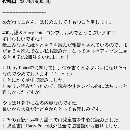
投稿日
: 2007/8/19(00:28)
------------------------------
めがねっこさん、はじめまして！もつこと申します。
400万語＆Harry Potterコンプリおめでとうございます！
すばらしいですね！
最近みなさん続々と＃７を読んだ報告をされているので、ま
だ＃６も読んでない私も読みたくなってさっきアマゾンに＃
６と＃７の2冊注文いれました！
〉Harry Potter#7に関しては、何か書くとネタバレになりそう
なのでやめておきます（＾−＾；）
〉とにかく夢中で読みました。
〉キリン読みだったので、読みやすさレベル的にはちょっと
難しかったですが。
やっぱり夢中になる内容なのですね。
長いから大変だけど今からとっても楽しみです。
〉300万語から400万語までは児童書を中心に読みました。
〉児童書はHarry Potter以外は全て図書館から借りました。