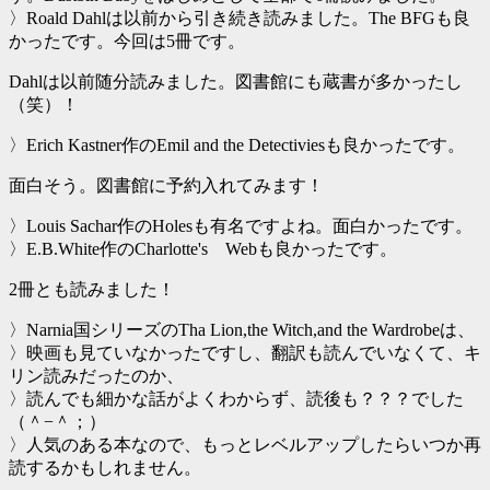
〉Roald Dahlは以前から引き続き読みました。The BFGも良
かったです。今回は5冊です。
Dahlは以前随分読みました。図書館にも蔵書が多かったし
（笑）！
〉Erich Kastner作のEmil and the Detectiviesも良かったです。
面白そう。図書館に予約入れてみます！
〉Louis Sachar作のHolesも有名ですよね。面白かったです。
〉E.B.White作のCharlotte's Webも良かったです。
2冊とも読みました！
〉Narnia国シリーズのTha Lion,the Witch,and the Wardrobeは、
〉映画も見ていなかったですし、翻訳も読んでいなくて、キ
リン読みだったのか、
〉読んでも細かな話がよくわからず、読後も？？？でした
（＾−＾；）
〉人気のある本なので、もっとレベルアップしたらいつか再
読するかもしれません。