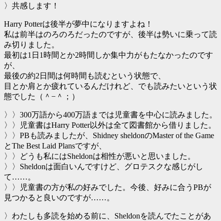
〉共感します！
Harry Potterは後半が夢中になりますよね！
私は前半はのろのろだったのですが、後半は勢いに乗って読
み切りました。
最初は1日1時間とか2時間しか集中力がもたなかったのです
が、
最後の約2日間は何時間も読むという状態で、
目とか肩とか疲れているんだけれど、でも読みたいという状
態でした（＾−＾；）
〉〉300万語から400万語までは児童書を中心に読みました。
〉〉児童書はHarry Potter以外は全て図書館から借りました。
〉〉PBも読みましたが、Shidney sheldonのMaster of the Game
とThe Best Laid Plansですが、
〉〉どうも私にはSheldonは相性が悪いと思いました。
〉〉Sheldonは面白いんですけど、グロテスクな感じがし
て……。
〉〉児童書の方が私の好みでした。今後、好みに合うPBが
見つかると良いのですが……。
〉わたしも多読を始める前に、Sheldonを読んでたことがあ