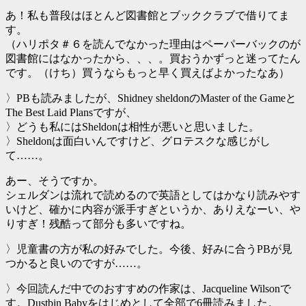
あ！私も普段はほとんど図書館とブッククラブで借りてま
す。
（ハリポタ＃６を読んでなかった理由はペーパーバックのが
図書館にはなかったから、、、。買おうかずっと迷ってたん
です。（けち）買うならもっと早く買えばよかったなあ）
〉PBも読みましたが、Shidney sheldonのMaster of the Gameと
The Best Laid Plansですが、
〉どうも私にはSheldonは相性が悪いと思いました。
〉Sheldonは面白いんですけど、グロテスクな感じがし
て……。
あー、そうですか。
シェルダンは流れで読めるので英語としてはかなり読みやす
いけど、確かに内容が派手すぎというか、ありえなーい、や
りすぎ！残酷って部分も多いですね。
〉児童書の方が私の好みでした。今後、好みに合うPBが見
つかると良いのですが……。
〉今回読んだ中でのおすすめの作家は、Jacqueline Wilsonで
す。Dustbin Babyをはじめとして全部で6冊読みました。