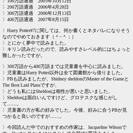
〉100万語通過 2005年10月12日
〉200万語通過 2006年4月28日
〉300万語通過 2006年12月13日
〉400万語通過 2007年8月15日
〉Harry Potter#7に関しては、何か書くとネタバレになりそう
なのでやめておきます（＾−＾；）
〉とにかく夢中で読みました。
〉キリン読みだったので、読みやすさレベル的にはちょっと
難しかったですが。
〉300万語から400万語までは児童書を中心に読みました。
〉児童書はHarry Potter以外は全て図書館から借りました。
〉PBも読みましたが、Shidney sheldonのMaster of the Gameと
The Best Laid Plansですが、
〉どうも私にはSheldonは相性が悪いと思いました。
〉Sheldonは面白いんですけど、グロテスクな感じがし
て……。
〉児童書の方が私の好みでした。今後、好みに合うPBが見
つかると良いのですが……。
〉今回読んだ中でのおすすめの作家は、Jacqueline Wilsonで