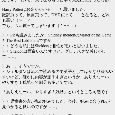
Harry Potterはお金がかかる！！と思いました。
翻訳買って、原書買って、DVD買って……となると。どれ
も高い（＞＿＜）
でも、つい買ってしまいます（＾−＾；）
〉〉PBも読みましたが、Shidney sheldonのMaster of the Game
とThe Best Laid Plansですが、
〉〉どうも私にはSheldonは相性が悪いと思いました。
〉〉Sheldonは面白いんですけど、グロテスクな感じがし
て……。
〉あー、そうですか。
〉シェルダンは流れで読めるので英語としてはかなり読みや
すいけど、確かに内容が派手すぎというか、ありえなーい、
やりすぎ！残酷って部分も多いですね。
「ありえなーい、やりすぎ！残酷」というところ同感です！
〉〉児童書の方が私の好みでした。今後、好みに合うPBが
見つかると良いのですが……。