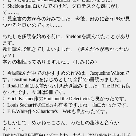
〉Sheldonは面白いんですけど、グロテスクな感じがし
て……。
〉児童書の方が私の好みでした。今後、好みに合うPBが見
つかると良いのですが……。
わたしも多読を始める前に、Sheldonを読んでたことがあり
ます。
数冊読んで飽きてしまいました。（選んだ本が悪かったの
か？）
本との相性ってありますよねぇ（しみじみ）
〉今回読んだ中でのおすすめの作家は、Jacqueline Wilsonで
す。Dustbin Babyをはじめとして全部で6冊読みました。
〉Roald Dahlは以前から引き続き読みました。The BFGも良
かったです。今回は5冊です。
〉Erich Kastner作のEmil and the Detectiviesも良かったです。
〉Louis Sachar作のHolesも有名ですよね。面白かったです。
〉E.B.White作のCharlotte's Webも良かったです。
もしかして、めがねっこさん、わたしの趣味と合うか
も・・・。
DahlのTheBFG面白いですよね。わたしはMatildaとチャリチ