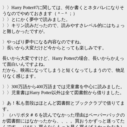
〉〉Harry Potter#7に関しては、何か書くとネタバレになりそ
うなのでやめておきます（＾−＾；）
〉〉とにかく夢中で読みました。
〉〉キリン読みだったので、読みやすさレベル的にはちょっ
と難しかったですが。
〉やっぱり夢中になる内容なのですね。
〉長いから大変だけど今からとっても楽しみです。
長いから大変ですけど、Harry Potterの場合、長いからかえっ
て面白いんですよね。
だから、映画になってしまうと短くなってしまうので、物足
りなく感じます。
〉〉300万語から400万語までは児童書を中心に読みました。
〉〉児童書はHarry Potter以外は全て図書館から借りました。
〉あ！私も普段はほとんど図書館とブッククラブで借りてま
す。
〉（ハリポタ＃６を読んでなかった理由はペーパーバックの
が図書館にはなかったから、、、。買おうかずっと迷ってた
んです。（けち）買うならもっと早く買えばよかったなあ）