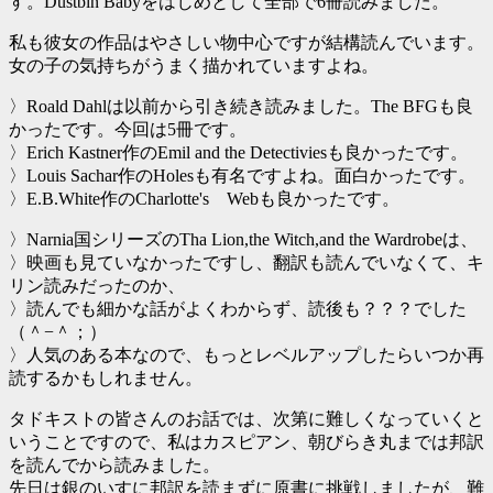
す。Dustbin Babyをはじめとして全部で6冊読みました。
私も彼女の作品はやさしい物中心ですが結構読んでいます。
女の子の気持ちがうまく描かれていますよね。
〉Roald Dahlは以前から引き続き読みました。The BFGも良
かったです。今回は5冊です。
〉Erich Kastner作のEmil and the Detectiviesも良かったです。
〉Louis Sachar作のHolesも有名ですよね。面白かったです。
〉E.B.White作のCharlotte's Webも良かったです。
〉Narnia国シリーズのTha Lion,the Witch,and the Wardrobeは、
〉映画も見ていなかったですし、翻訳も読んでいなくて、キ
リン読みだったのか、
〉読んでも細かな話がよくわからず、読後も？？？でした
（＾−＾；）
〉人気のある本なので、もっとレベルアップしたらいつか再
読するかもしれません。
タドキストの皆さんのお話では、次第に難しくなっていくと
いうことですので、私はカスピアン、朝びらき丸までは邦訳
を読んでから読みました。
先日は銀のいすに邦訳を読まずに原書に挑戦しましたが、難