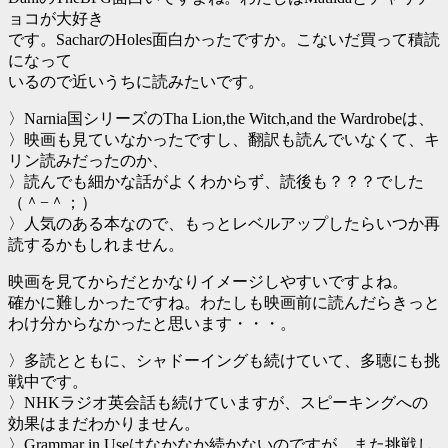
ョコが大好き
です。SacharのHoles面白かったですか。こないだ買って積読
になって
いるので近いうちに読みたいです。
〉Narnia国シリーズのTha Lion,the Witch,and the Wardrobeは、
〉映画も見ていなかったですし、翻訳も読んでいなくて、キ
リン読みだったのか、
〉読んでも細かな話がよくわからず、読後も？？？でした
（＾−＾；）
〉人気のある本なので、もっとレベルアップしたらいつか再
読するかもしれません。
映画を見てからだとかなりイメージしやすいですよね。
確かに難しかったですね。わたしも映画前に読んだらきっと
わけ分からなかったと思います・・・。
〉多読とともに、シャドーイングも続けていて、多聴にも挑
戦中です。
〉NHKラジオ英会話も続けていますが、スピーキングへの
効果はまだわかりません。
〉Grammar in Useはなかなか続かないのですが、また挑戦し