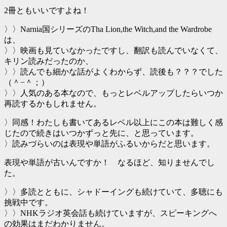
2冊ともいいですよね！
〉〉Narnia国シリーズのTha Lion,the Witch,and the Wardrobe
は、
〉〉映画も見ていなかったですし、翻訳も読んでいなくて、
キリン読みだったのか、
〉〉読んでも細かな話がよくわからず、読後も？？？でした
（＾−＾；）
〉〉人気のある本なので、もっとレベルアップしたらいつか
再読するかもしれません。
〉同感！わたしも書いてあるレベル以上にこの本は難しく感
じたので続きはいつかずっと先に、と思っています。
〉読みづらいのは表現や単語がふるいからだと思います。
表現や単語が古いんですか！ なるほど、知りませんでし
た。
〉〉多読とともに、シャドーイングも続けていて、多聴にも
挑戦中です。
〉〉NHKラジオ英会話も続けていますが、スピーキングへ
の効果はまだわかりません。