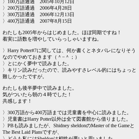
〉100万語通過 2005年10月12日
〉200万語通過 2006年4月28日
〉300万語通過 2006年12月13日
〉400万語通過 2007年8月15日
わたしも2005年からはじめました。ほぼ同期ですね！
着実に語数を増やしていらっしゃいますね。
〉Harry Potter#7に関しては、何か書くとネタバレになりそう
なのでやめておきます（＾−＾；）
〉とにかく夢中で読みました。
〉キリン読みだったので、読みやすさレベル的にはちょっと
難しかったですが。
わたしも後半夢中で読みました。
気がついたら朝の４時でした！
共感します！
〉300万語から400万語までは児童書を中心に読みました。
〉児童書はHarry Potter以外は全て図書館から借りました。
〉PBも読みましたが、Shidney sheldonのMaster of the Gameと
The Best Laid Plansですが、
〉どうも私にはSheldonは相性が悪いと思いました。