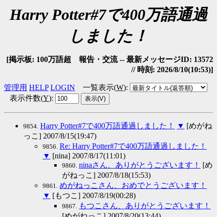
Harry Potter#7で400万語通過
しました！
[掲示板: 100万語超 報告・交流 -- 最新メッセージID: 13572
// 時刻: 2026/8/10(10:53)]
管理用
HELP
LOGIN
一覧表示(
W
)
:
表示件数(
Y
)
:
Harry Potter#7で400万語通過しました！
▼
[めがね
9854.
っこ] 2007/8/15(19:47)
Re: Harry Potter#7で400万語通過しました！
9856.
▼
[nina] 2007/8/17(11:01)
ninaさん、ありがとうございます！
[め
9860.
がねっこ] 2007/8/18(15:53)
めがねっこさん、おめでとうございます！
9861.
▼
[もつこ] 2007/8/19(00:28)
もつこさん、ありがとうございます！
9867.
[めがねっこ] 2007/8/20(13:44)