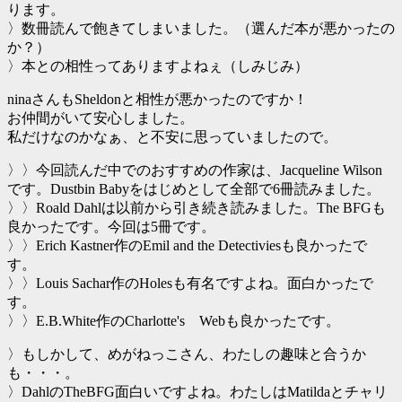
ります。
〉数冊読んで飽きてしまいました。（選んだ本が悪かったの
か？）
〉本との相性ってありますよねぇ（しみじみ）
ninaさんもSheldonと相性が悪かったのですか！
お仲間がいて安心しました。
私だけなのかなぁ、と不安に思っていましたので。
〉〉今回読んだ中でのおすすめの作家は、Jacqueline Wilson
です。Dustbin Babyをはじめとして全部で6冊読みました。
〉〉Roald Dahlは以前から引き続き読みました。The BFGも
良かったです。今回は5冊です。
〉〉Erich Kastner作のEmil and the Detectiviesも良かったで
す。
〉〉Louis Sachar作のHolesも有名ですよね。面白かったで
す。
〉〉E.B.White作のCharlotte's Webも良かったです。
〉もしかして、めがねっこさん、わたしの趣味と合うか
も・・・。
〉DahlのTheBFG面白いですよね。わたしはMatildaとチャリ