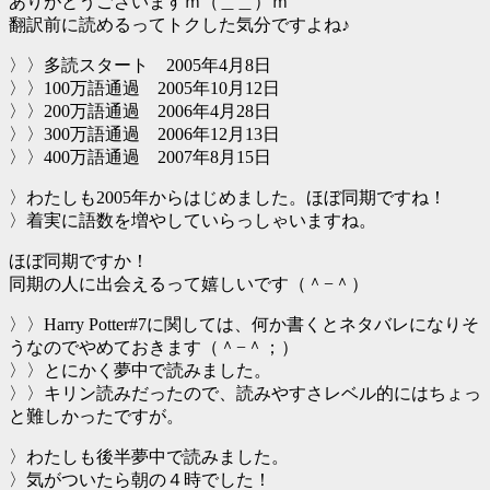
ありがとうございますｍ（＿＿）ｍ
翻訳前に読めるってトクした気分ですよね♪
〉〉多読スタート 2005年4月8日
〉〉100万語通過 2005年10月12日
〉〉200万語通過 2006年4月28日
〉〉300万語通過 2006年12月13日
〉〉400万語通過 2007年8月15日
〉わたしも2005年からはじめました。ほぼ同期ですね！
〉着実に語数を増やしていらっしゃいますね。
ほぼ同期ですか！
同期の人に出会えるって嬉しいです（＾−＾）
〉〉Harry Potter#7に関しては、何か書くとネタバレになりそ
うなのでやめておきます（＾−＾；）
〉〉とにかく夢中で読みました。
〉〉キリン読みだったので、読みやすさレベル的にはちょっ
と難しかったですが。
〉わたしも後半夢中で読みました。
〉気がついたら朝の４時でした！