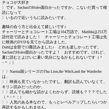
チョコが大好き
〉です。SacharのHoles面白かったですか。こないだ買って積
読になって
〉いるので近いうちに読みたいです。
趣味の合う方と出会えて嬉しいです♪
チャーリーとチョコレート工場は164万語で、Matildaは253万
語付近で読みました！ チャーリーとチョコレート工場は先
に映画のDVDを見てから読みました。
Dahlは全部で13冊読みました♪ どれも楽しかったです。
SacharのHoles面白かったですよ！ おすすめです。けれど、
夏に読むとよけいに暑い気分になるかもしれないです（＾
−＾；）
〉〉Narnia国シリーズのTha Lion,the Witch,and the Wardrobe
は、
〉〉映画も見ていなかったですし、翻訳も読んでいなくて、
キリン読みだったのか、
〉〉読んでも細かな話がよくわからず、読後も？？？でした
（＾−＾；）
〉〉人気のある本なので、もっとレベルアップしたらいつか
再読するかもしれません。