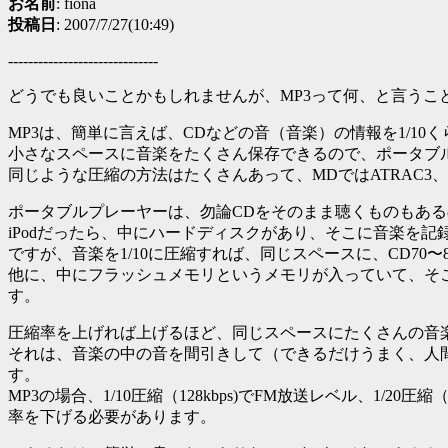
お名前
: fiona
投稿日
: 2007/7/27(10:49)
------------------------------
どうでも良いことかもしれませんが、MP3って何、と言うこ
MP3は、簡単に言えば、CDなどの音（音楽）の情報を1/1
小さなスペースに音楽をたくさん保存できるので、ポータブ
同じような圧縮の方法はたくさんあって、MDではATRAC3、iPodで
ポータブルプレーヤーは、勿論CDをそのまま聴くものもあ
iPodだったら、中にハードディスクがあり、そこに音楽を
ですが、音楽を1/10に圧縮すれば、同じスペースに、CD70
他に、中にフラッシュメモリというメモリが入っていて、そ
す。
圧縮率を上げれば上げるほど、同じスペースにたくさんの音
それは、音楽の中の音を間引きして（できるだけうまく、人
す。
MP3の場合、1/10圧縮（128kbps)でFM放送レベル、1/20
率を下げる必要があります。