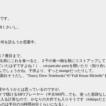
aです。
倒くさいし。
ったので、何を読もうか思案中。
。
のは７冊目まで。
んかを食べる前にこれを食べると、２千の食べ物を順にリストアップし
たはずですよね！）、cat-pancake partyを開いたり
eなんでしょうかね。子供より、ずっとstrangeだったりして。
、"Nancy Drew Notebooks"や"Full House Michell
度やろうかとは思っているのですが。
ードで聴けるMP3プレーヤー（中古980円…でも、使った形跡
20分程入る計算なので、かなりの大作でも入りそうです（64kbp
るのは半分の16時間40分くらいになる）。