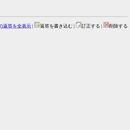
の返答を全表示
|
返答を書き込む |
訂正する |
削除する