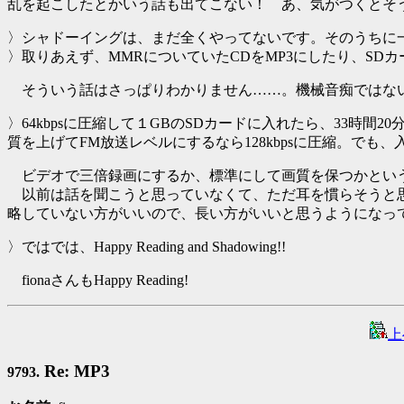
乱を起こしたとかいう話も出てこない！ あ、気がつくとそ
〉シャドーイングは、まだ全くやってないです。そのうちに
〉取りあえず、MMRについていたCDをMP3にしたり、SD
そういう話はさっぱりわかりません……。機械音痴ではな
〉64kbpsに圧縮して１GBのSDカードに入れたら、33時
質を上げてFM放送レベルにするなら128kbpsに圧縮。でも、
ビデオで三倍録画にするか、標準にして画質を保つかとい
以前は話を聞こうと思っていなくて、ただ耳を慣らそうと思
略していない方がいいので、長い方がいいと思うようになっ
〉ではでは、Happy Reading and Shadowing!!
fionaさんもHappy Reading!
上
Re: MP3
9793.