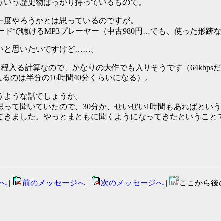
ういう歴史物ばっかり持っているもので。
一度やろうかとは思っているのですが。
カードで聴けるMP3プレーヤー（中古980円…でも、使った形
いと思いたいですけど……。
間20分程入る計算なので、かなりの大作でも入りそうです（64kb
入るのは半分の16時間40分くらいになる）。
うような話でしょうか。
って聞いていたので、30分か、せいぜい1時間もあればとい
てきました。やっとまともに聞くようになってきたということ
へ
|
前のメッセージへ
|
次のメッセージへ
|
ここから後