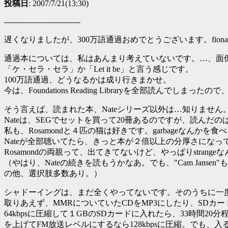
投稿日
: 2007/7/21(13:30)
------------------------------
遅くなりましたが、300万語通過おめでとうございます。fion
通過本については、私はあんまり考えていないです。…、面
「ケ・セラ・セラ」か「Let it be」と言う感じです。
100万語通過、どうなるかは成り行きまかせ。
今は、Foundations Reading Libraryを全部読んでしま
そう言えば、読まれた本、Nateシリーズ以外は…知りません
Nateは、SEGでセットを買って20冊あるのですが、読んだ
私も、Rosamondと４匹の猫は好きです。garbageな
Nateが全部聴いてたら、きっと本が２倍以上の分厚さになってい
Rosamondの両親って、出てきてないけど、やっぱりstrang
（やはり、Nateの続きを読もうかなあ。でも、"Cam Jansen"も面白そうだし
の他、選択肢多数あり。）
シャドーイングは、まだ全くやってないです。そのうちに一
取りあえず、MMRについていたCDをMP3にしたり、SDカ
64kbpsに圧縮して１GBのSDカードに入れたら、33時間
を上げてFM放送レベルにするなら128kbpsに圧縮。でも、入