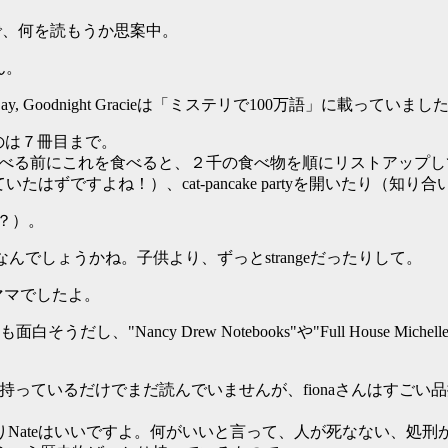
まったので、何を読もうか思案中。
ん。
odnight Gracieは「ミステリで100万語」に載っていまし
だのは７冊目まで。
なんかを食べる前にこれを食べると、２千の食べ物を順にリストアップ
たはずですよね！）、cat-pancake partyを開いたり
？）。
geなんでしょうかね。子供より、ずっとstrangeだったりして。
ママでしたよ。
し、"Nancy Drew Notebooks"や"Full House Michel
otebooksは持っているだけでまだ読んでいませんが、fionaさ
Nateはいいですよ。何がいいと言って、人が死なない、処刑