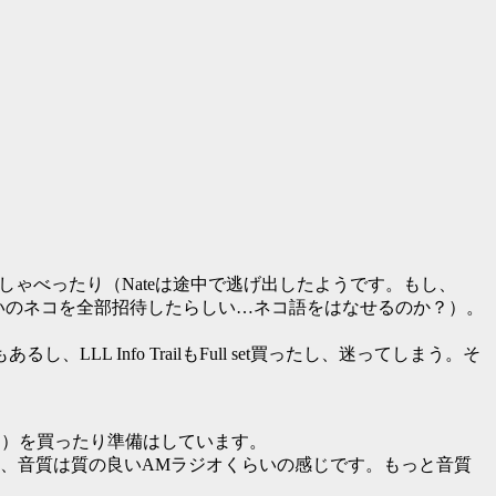
てしゃべったり（Nateは途中で逃げ出したようです。もし、
（知り合いのネコを全部招待したらしい…ネコ語をはなせるのか？）。
e"もあるし、LLL Info TrailもFull set買ったし、迷ってしまう。そ
なし）を買ったり準備はしています。
sだと、音質は質の良いAMラジオくらいの感じです。もっと音質