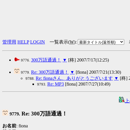
管理用
HELP
LOGIN
一覧表示(
W
)
:
300万語通過！
▼
[柊] 2007/7/17(12:25)
9776.
Re: 300万語通過！
▼
[fiona] 2007/7/21(13:30)
9779.
Re: fionaさん、ありがとうございます
▼
[柊] 2
9788.
Re: MP3
[fiona] 2007/7/27(10:49)
9793.
上
Re: 300万語通過！
9779.
お名前
: fiona