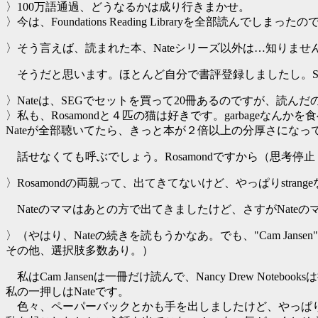
〉100万語通過、どうなるかは成り行きまかせ。
〉今は、Foundations Reading Libraryを全部読んでし
〉そう言えば、読まれた本、Nateシリーズ以外は…知りませ
そうだと思います。ほとんど自分で書評登録しましたし。Say, Go
〉Nateは、SEGでセットを買って20冊あるのですが、読ん
〉私も、Rosamondと４匹の猫は好きです。garbage
Nateが全部聴いてたら、きっと本が２倍以上の分厚さになってい
話せなくても呼ぶでしょう。Rosamondですから（思考停止
〉Rosamondの両親って、出てきてないけど、やっぱりstran
Nateのママはあとの方で出てきましたけど、さすがNateの
〉（やはり、Nateの続きを読もうかなあ。でも、"Cam Jansen"も面白そうだ
その他、選択肢多数あり。）
私はCam Jansenは一冊だけ読んで、Nancy Drew N
私の一押しはNateです。
色々、ペーパーバックとかも手を出しましたけど、やっぱり