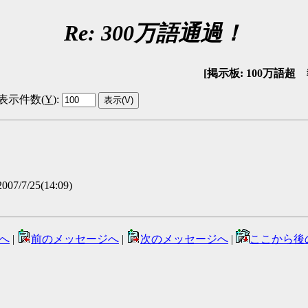
Re: 300万語通過！
[掲示板: 100万語超 報告
表示件数(
Y
)
:
007/7/25(14:09)
へ
|
前のメッセージへ
|
次のメッセージへ
|
ここから後