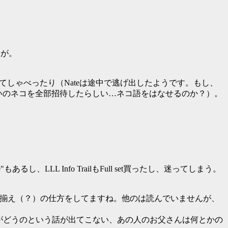
たが。
してしゃべったり（Nateは途中で逃げ出したようです。もし、
（知り合いのネコを全部招待したらしい…ネコ語をはなせるのか？）。
le"もあるし、LLL Info TrailもFull set買ったし、迷ってしまう。
んはすごい品揃え（？）の仕方をしてますね。他のは読んでいませんが、
がどうのという話が出てこない、あの人のお父さんは何とかの