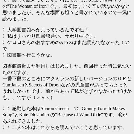
の"The Woman of Iron"です。最初はすごく辛い話なのかなと
思いましたが、そんな場面も坦々と書かれているので一気に
読めました。
〉大学図書館へかよっているんですね！
〉私はすっかり図書館通い、サボり中です。
〉ケロロさんのおすすめのA to Zはまだ読んでなかった！の
で
〉図書館へ行こうかな。
図書館最近また利用しはじめました。前回行った時に気づい
たのですが、
一番下段のところにマクミランの新しいバージョンのＧＲと
CamJansenとSecrets of Droonなどの児童書があってちょっと
うれしかったです。前からあって私がきずかなかっただけか
も、、ですが（＞ｖ＜）
〉〉感動した本はSharon Creech の "Granny Torrelli Makes
Soup"とKate DiCamillo の"Because of Winn Dixie"です。涙が
あふれてきました。
〉〉二人の本はこれからも読んでいこうと思っています。