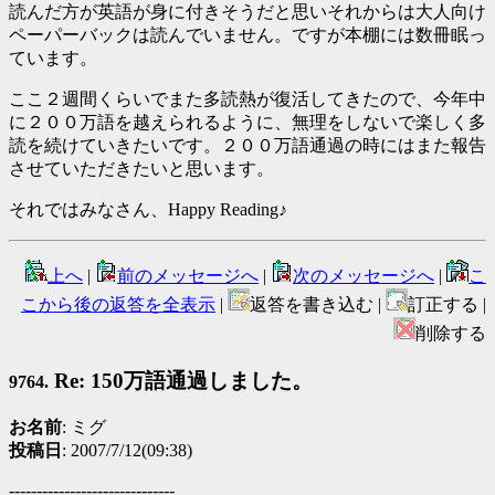
読んだ方が英語が身に付きそうだと思いそれからは大人向け
ペーパーバックは読んでいません。ですが本棚には数冊眠っ
ています。
ここ２週間くらいでまた多読熱が復活してきたので、今年中
に２００万語を越えられるように、無理をしないで楽しく多
読を続けていきたいです。２００万語通過の時にはまた報告
させていただきたいと思います。
それではみなさん、Happy Reading♪
上へ
|
前のメッセージへ
|
次のメッセージへ
|
こ
こから後の返答を全表示
|
返答を書き込む |
訂正する |
削除する
Re: 150万語通過しました。
9764.
お名前
: ミグ
投稿日
: 2007/7/12(09:38)
------------------------------