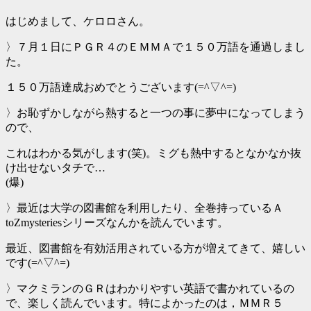
はじめまして、ケロロさん。
〉７月１日にＰＧＲ４のＥＭＭＡで１５０万語を通過しまし
た。
１５０万語達成おめでとうございます(=^▽^=)
〉お恥ずかしながら熱すると一つの事に夢中になってしまう
ので、
これはわかる気がします(笑)。ミグも熱中するとなかなか抜
け出せないタチで…
(爆)
〉最近は大学の図書館を利用したり、全巻持っているＡ
toZmysteriesシリーズなんかを読んでいます。
最近、図書館を有効活用されている方が増えてきて、嬉しい
です(=^▽^=)
〉マクミランのＧＲはわかりやすい英語で書かれているの
で、楽しく読んでいます。特によかったのは，ＭＭＲ５