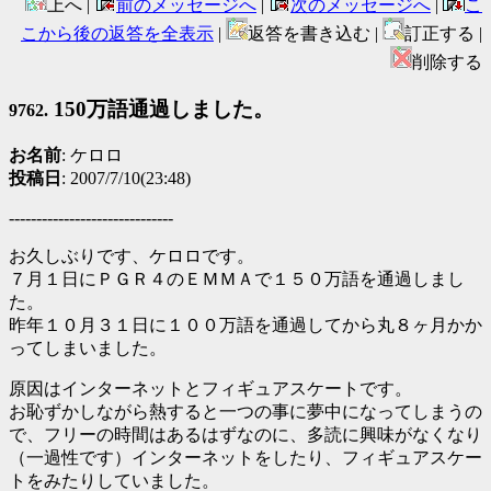
上へ |
前のメッセージへ
|
次のメッセージへ
|
こ
こから後の返答を全表示
|
返答を書き込む |
訂正する |
削除する
150万語通過しました。
9762.
お名前
: ケロロ
投稿日
: 2007/7/10(23:48)
------------------------------
お久しぶりです、ケロロです。
７月１日にＰＧＲ４のＥＭＭＡで１５０万語を通過しまし
た。
昨年１０月３１日に１００万語を通過してから丸８ヶ月かか
ってしまいました。
原因はインターネットとフィギュアスケートです。
お恥ずかしながら熱すると一つの事に夢中になってしまうの
で、フリーの時間はあるはずなのに、多読に興味がなくなり
（一過性です）インターネットをしたり、フィギュアスケー
トをみたりしていました。