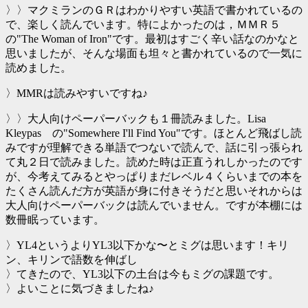
〉〉マクミランのＧＲはわかりやすい英語で書かれているの
で、楽しく読んでいます。特によかったのは，ＭＭＲ５
の"The Woman of Iron"です。最初はすごく辛い話なのかなと
思いましたが、そんな場面も坦々と書かれているので一気に
読めました。
〉MMRは読みやすいですね♪
〉〉大人向けペーパーバックも１冊読みました。Lisa
Kleypas の"Somewhere I'll Find You"です。ほとんど飛ばし読
みですが理解できる単語でつないで読んで、話に引っ張られ
て丸２日で読みました。読めた時は正直うれしかったのです
が、今考えてみるとやっぱりまだレベル４くらいまでの本を
たくさん読んだ方が英語が身に付きそうだと思いそれからは
大人向けペーパーバックは読んでいません。ですが本棚には
数冊眠っています。
〉YL4というよりYL3以下かな〜とミグは思います！キリ
ン、キリンで語数を伸ばし
〉てきたので、YL3以下の土台は今もミグの課題です。
〉よいことに気づきましたね♪