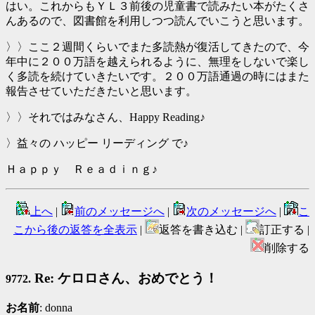
はい。これからもＹＬ３前後の児童書で読みたい本がたくさ
んあるので、図書館を利用しつつ読んでいこうと思います。
〉〉ここ２週間くらいでまた多読熱が復活してきたので、今
年中に２００万語を越えられるように、無理をしないで楽し
く多読を続けていきたいです。２００万語通過の時にはまた
報告させていただきたいと思います。
〉〉それではみなさん、Happy Reading♪
〉益々の ハッピー リーディング で♪
Ｈａｐｐｙ Ｒｅａｄｉｎｇ♪
上へ
|
前のメッセージへ
|
次のメッセージへ
|
こ
こから後の返答を全表示
|
返答を書き込む |
訂正する |
削除する
Re: ケロロさん、おめでとう！
9772.
お名前
: donna