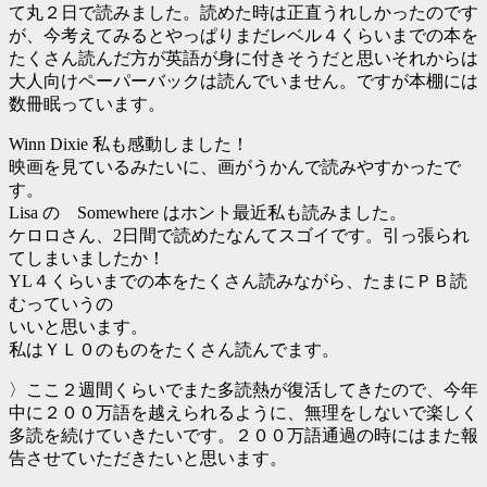
て丸２日で読みました。読めた時は正直うれしかったのです
が、今考えてみるとやっぱりまだレベル４くらいまでの本を
たくさん読んだ方が英語が身に付きそうだと思いそれからは
大人向けペーパーバックは読んでいません。ですが本棚には
数冊眠っています。
Winn Dixie 私も感動しました！
映画を見ているみたいに、画がうかんで読みやすかったで
す。
Lisa の Somewhere はホント最近私も読みました。
ケロロさん、2日間で読めたなんてスゴイです。引っ張られ
てしまいましたか！
YL４くらいまでの本をたくさん読みながら、たまにＰＢ読
むっていうの
いいと思います。
私はＹＬ０のものをたくさん読んでます。
〉ここ２週間くらいでまた多読熱が復活してきたので、今年
中に２００万語を越えられるように、無理をしないで楽しく
多読を続けていきたいです。２００万語通過の時にはまた報
告させていただきたいと思います。