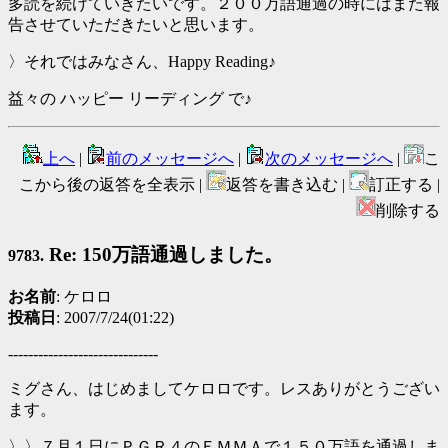
多読を続けていきたいです。２００万語通過の時にはまた報
告させていただきたいと思います。
〉それではみなさん、Happy Reading♪
益々の ハッピー リーディング で♪
上へ
|
前のメッセージへ
|
次のメッセージへ
|
こ
こから後の返答を全表示 |
返答を書き込む |
訂正する |
削除する
Re: 150万語通過しました。
9783.
お名前
: ケロロ
投稿日
: 2007/7/24(01:22)
------------------------------
ミグさん、はじめましてケロロです。レスありがとうござい
ます。
〉〉７月１日にＰＧＲ４のＥＭＭＡで１５０万語を通過しま