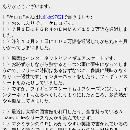
ありがとうございます。
〉"ケロロ"さんは
[url:kb:9762]
で書きました:
〉〉お久しぶりです、ケロロです。
〉〉７月１日にＰＧＲ４のＥＭＭＡで１５０万語を通過しま
した。
〉〉昨年１０月３１日に１００万語を通過してから丸８ヶ月
かかってしまいました。
〉〉原因はインターネットとフィギュアスケートです。
〉〉お恥ずかしながら熱すると一つの事に夢中になってしま
うので、フリーの時間はあるはずなのに、多読に興味がなく
なり（一過性です）インターネットをしたり、フィギュアス
ケートをみたりしていました。
〉〉ですが、フィギュアスケートもオフシーズンになり、イ
ンターネットもなるべくしなりようにしたところ、多読熱が
やや復活してきました。
〉〉最近は大学の図書館を利用したり、全巻持っているＡ
toZmysteriesシリーズなんかを読んでいます。
〉〉マクミランのＧＲはわかりやすい英語で書かれているの
で、楽しく読んでいます。特によかったのは，ＭＭＲ５