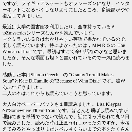
ですが、フィギュアスケートもオフシーズンになり、インタ
ーネットもなるべくしなりようにしたところ、多読熱がやや
復活してきました。
最近は大学の図書館を利用したり、全巻持っているＡ
toZmysteriesシリーズなんかを読んでいます。
マクミランのＧＲはわかりやすい英語で書かれているので、
楽しく読んでいます。特によかったのは，ＭＭＲ５の"The
Woman of Iron"です。最初はすごく辛い話なのかなと思いま
したが、そんな場面も坦々と書かれているので一気に読めま
した。
感動した本はSharon Creech の "Granny Torrelli Makes
Soup"とKate DiCamillo の"Because of Winn Dixie"です。涙が
あふれてきました。
二人の本はこれからも読んでいこうと思っています。
大人向けペーパーバックも１冊読みました。Lisa Kleypas
の"Somewhere I'll Find You"です。ほとんど飛ばし読みですが
理解できる単語でつないで読んで、話に引っ張られて丸２日
で読みました。読めた時は正直うれしかったのですが、今考
えてみるとやっぱりまだレベル４くらいまでの本をたくさん