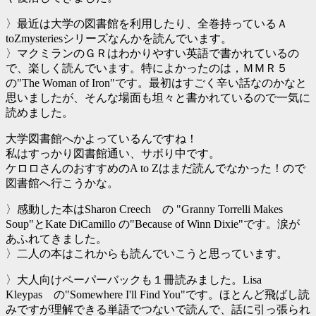
〉最近は大学の図書館を利用したり、全巻持っているＡ
toZmysteriesシリーズなんかを読んでいます。
〉マクミランのＧＲはわかりやすい英語で書かれているの
で、楽しく読んでいます。特によかったのは，ＭＭＲ５
の"The Woman of Iron"です。最初はすごく辛い話なのかなと
思いましたが、そんな場面も坦々と書かれているので一気に
読めました。
大学図書館へかよっているんですね！
私はすっかり図書館通い、サボり中です。
ケロロさんのおすすめのA to Zはまだ読んでなかった！ので
図書館へ行こうかな。
〉感動した本はSharon Creech の "Granny Torrelli Makes
Soup"とKate DiCamillo の"Because of Winn Dixie"です。涙が
あふれてきました。
〉二人の本はこれからも読んでいこうと思っています。
〉大人向けペーパーバックも１冊読みました。Lisa
Kleypas の"Somewhere I'll Find You"です。ほとんど飛ばし読
みですが理解できる単語でつないで読んで、話に引っ張られ