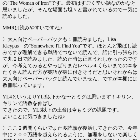
の"The Woman of Iron"です。最初はすごく辛い話なのかなと
思いましたが、そんな場面も坦々と書かれているので一気に
読めました。
MMRは読みやすいですね♪
〉大人向けペーパーバックも１冊読みました。Lisa
Kleypas の"Somewhere I'll Find You"です。ほとんど飛ばし読
みですが理解できる単語でつないで読んで、話に引っ張られ
て丸２日で読みました。読めた時は正直うれしかったのです
が、今考えてみるとやっぱりまだレベル４くらいまでの本を
たくさん読んだ方が英語が身に付きそうだと思いそれからは
大人向けペーパーバックは読んでいません。ですが本棚には
数冊眠っています。
YL4というよりYL3以下かな〜とミグは思います！キリン、
キリンで語数を伸ばし
てきたので、YL3以下の土台は今もミグの課題です。
よいことに気づきましたね♪
〉ここ２週間くらいでまた多読熱が復活してきたので、今年
中に２００万語を越えられるように、無理をしないで楽しく