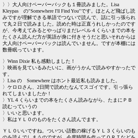
〉〉大人向けペーパーバックも１冊読みました。Lisa
Kleypas の"Somewhere I'll Find You"です。ほとんど飛ばし読
みですが理解できる単語でつないで読んで、話に引っ張られ
て丸２日で読みました。読めた時は正直うれしかったのです
が、今考えてみるとやっぱりまだレベル４くらいまでの本を
たくさん読んだ方が英語が身に付きそうだと思いそれからは
大人向けペーパーバックは読んでいません。ですが本棚には
数冊眠っています。
〉Winn Dixie 私も感動しました！
〉映画を見ているみたいに、画がうかんで読みやすかったで
す。
〉Lisa の Somewhere はホント最近私も読みました。
〉ケロロさん、2日間で読めたなんてスゴイです。引っ張ら
れてしまいましたか！
〉YL４くらいまでの本をたくさん読みながら、たまにＰＢ
読むっていうの
〉いいと思います。
〉私はＹＬ０のものをたくさん読んでます。
ＹＬ０いいですね。ついつい語数の稼げるＹＬ３くらいのも
のを読んでしまうのですが、今度時間を作ってＯＲＴなどを