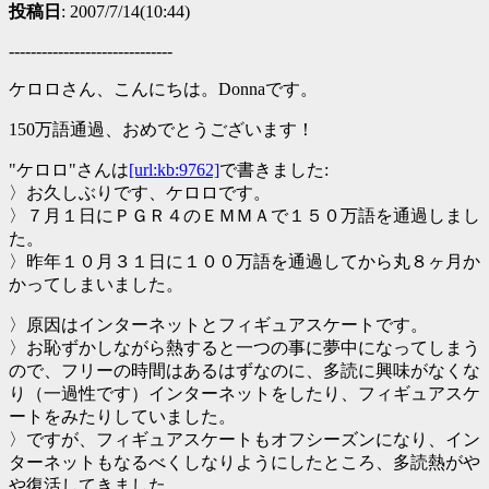
投稿日
: 2007/7/14(10:44)
------------------------------
ケロロさん、こんにちは。Donnaです。
150万語通過、おめでとうございます！
"ケロロ"さんは
[url:kb:9762]
で書きました:
〉お久しぶりです、ケロロです。
〉７月１日にＰＧＲ４のＥＭＭＡで１５０万語を通過しまし
た。
〉昨年１０月３１日に１００万語を通過してから丸８ヶ月か
かってしまいました。
〉原因はインターネットとフィギュアスケートです。
〉お恥ずかしながら熱すると一つの事に夢中になってしまう
ので、フリーの時間はあるはずなのに、多読に興味がなくな
り（一過性です）インターネットをしたり、フィギュアスケ
ートをみたりしていました。
〉ですが、フィギュアスケートもオフシーズンになり、イン
ターネットもなるべくしなりようにしたところ、多読熱がや
や復活してきました。