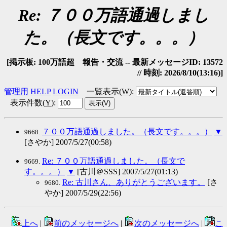
Re: ７００万語通過しまし
た。（長文です。。。）
[掲示板: 100万語超 報告・交流 -- 最新メッセージID: 13572
// 時刻: 2026/8/10(13:16)]
管理用
HELP
LOGIN
一覧表示(
W
)
:
表示件数(
Y
)
:
７００万語通過しました。（長文です。。。）
▼
9668.
[さやか] 2007/5/27(00:58)
Re: ７００万語通過しました。（長文で
9669.
す。。。）
▼
[古川＠SSS] 2007/5/27(01:13)
Re: 古川さん、ありがとうございます。
[さ
9680.
やか] 2007/5/29(22:56)
上へ
|
前のメッセージへ
|
次のメッセージへ
|
こ