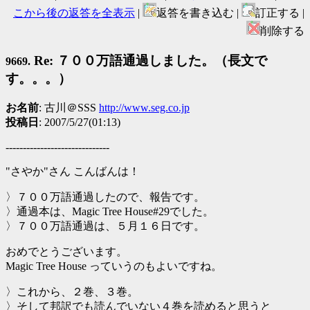
こから後の返答を全表示
|
返答を書き込む |
訂正する |
削除する
Re: ７００万語通過しました。（長文で
9669.
す。。。）
お名前
: 古川＠SSS
http://www.seg.co.jp
投稿日
: 2007/5/27(01:13)
------------------------------
"さやか"さん こんばんは！
〉７００万語通過したので、報告です。
〉通過本は、Magic Tree House#29でした。
〉７００万語通過は、５月１６日です。
おめでとうございます。
Magic Tree House っていうのもよいですね。
〉これから、２巻、３巻。
〉そして邦訳でも読んでいない４巻を読めると思うと