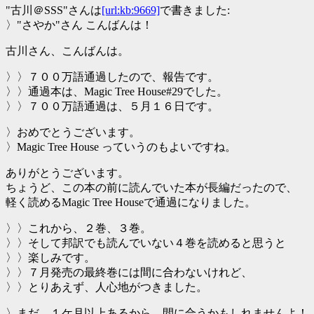
"古川＠SSS"さんは
[url:kb:9669]
で書きました:
〉"さやか"さん こんばんは！
古川さん、こんばんは。
〉〉７００万語通過したので、報告です。
〉〉通過本は、Magic Tree House#29でした。
〉〉７００万語通過は、５月１６日です。
〉おめでとうございます。
〉Magic Tree House っていうのもよいですね。
ありがとうございます。
ちょうど、この本の前に読んでいた本が長編だったので、
軽く読めるMagic Tree Houseで通過になりました。
〉〉これから、２巻、３巻。
〉〉そして邦訳でも読んでいない４巻を読めると思うと
〉〉楽しみです。
〉〉７月発売の最終巻には間に合わないけれど、
〉〉とりあえず、人心地がつきました。
〉まだ、１ケ月以上あるから、間に合うかもしれませんよ！