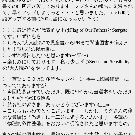
書くのに四苦八苦しております。ミグさんの報告に刺激され
て、早くアップしようっと・・・と思いました。（＞600万
語アップする前に700万語になっちゃいそう）
〉ここ最近読んだ代表的な本はFlag of Our FathersとStargate
です。いずれもも
〉ちろん"大人読み"で児童書からPBまで関連図書を揃えま
した！"趣味"の掲示板に
〉いずれ報告したいと思います(=^▽^=)
→楽しみにしております。私も少しずつSense and Sensibility
の"大人読み"をやってます。
〉「英語１００万語多読キャンペーン 勝手に図書館編」に
ついてでありますが、
〉今回応募させていただき、既にSEGから当選本をいただき
ましたv(^-^)vSEG他協
〉賛各社の皆さま、ありがとうございますm(_ _)m
→こちらもおめでとうございます！ しかし、ミグさんの偉
大な業績は「当選」に十二分に値すると思います。多読の
「物理的条件整備」をおおいに促進されたと思いますもの。
私の地域の図書館も、最初のうちは、協力貸し出しで子ども