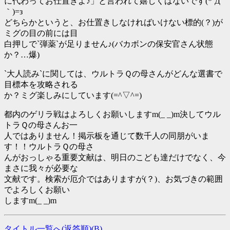
に代わってお仕置きよ♪」と言われて嬉しくはないです(*´Д
｀)=з
どちらかというと、お仕置きしなければいけない標的(？)が
ミグの目の前には目
白押しで`弾薬`が足りません♪(バカボンの保安官さん状態
か？…爆)
`大人読み`に関しては、ウルトラＱの母さんがどんな選書で
目標本を攻略される
か？ミグ楽しみにしています(=^▽^=)
都内のゲリラ戦はよろしくお願いしますm(_ _)m決してウル
トラＱの母さんお一
人ではありません！掲示板を通じて数千人の同朋がいま
す！！ウルトラＱの母さ
んがおっしゃる重要文献は、明日のこども達だけでなく、今
まさに我々が必要な
文献です。検索が厄介ではありますが(？)、お気づきの範囲
でよろしくお願い
しますm(_ _)m
タイトル一覧へ(返答順)(
B
)