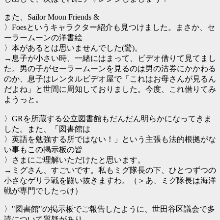
また、Sailor Moon Friends &
〉Foesというキャラクター紹介も見つけました。まさか、セ
ーラームーンの洋書絵
〉本があるとは思いませんでした(驚)。
→息子が小さい時、一緒にはまって、ビデオ借りて見てまし
た。男の子がセーラームーンを見るのは男の沽券にかかわる
のか、息子はレンタルビデオ屋で「これはお母さんが見るん
だよね」と世間に周知しておりました。今度、これ借りてみ
ようっと。
〉GRを所蔵する公立図書館もだんだん明らかになってきま
した。また、「図書館は
〉英語を勉強する所ではない！」という主張も法的根拠がな
い事もこの掲示板の皆
〉さまにご理解いただけたと思います。
→ミグさん、すごいです。私もミグ隊長の下、ひとつずつの
小さなゲリラ戦を闘い抜きますわ。（＞あ、ミグ隊長は海洋
戦が専門でしたっけ）
〉"図書館"の掲示板でご報告したように、世田谷区議会で多
読について質疑があり