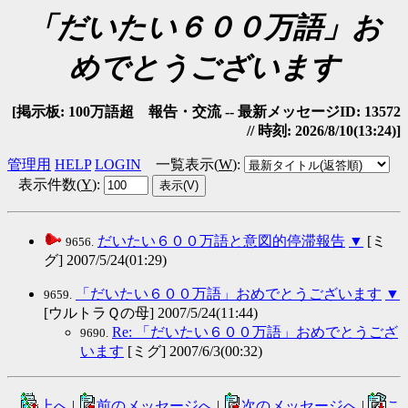
「だいたい６００万語」お
めでとうございます
[掲示板: 100万語超 報告・交流 -- 最新メッセージID: 13572
// 時刻: 2026/8/10(13:24)]
管理用
HELP
LOGIN
一覧表示(
W
)
:
表示件数(
Y
)
:
だいたい６００万語と意図的停滞報告
▼
[ミ
9656.
グ] 2007/5/24(01:29)
「だいたい６００万語」おめでとうございます
▼
9659.
[ウルトラＱの母] 2007/5/24(11:44)
Re: 「だいたい６００万語」おめでとうござ
9690.
います
[ミグ] 2007/6/3(00:32)
上へ
|
前のメッセージへ
|
次のメッセージへ
|
こ