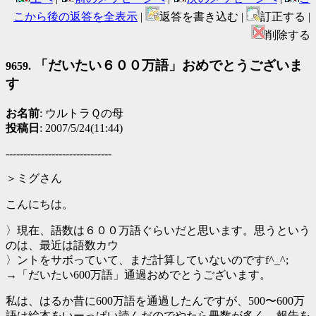
こから後の返答を全表示
|
返答を書き込む |
訂正する |
削除する
「だいたい６００万語」おめでとうございま
9659.
す
お名前
: ウルトラＱの母
投稿日
: 2007/5/24(11:44)
------------------------------
＞ミグさん
こんにちは。
〉現在、語数は６００万語ぐらいだと思います。思うという
のは、最近は語数カウ
〉ントをサボっていて、まだ計算していないのですf^_^;
→「だいたい600万語」通過おめでとうございます。
私は、はるか昔に600万語を通過したんですが、500〜600万
語は絵本をいーっぱい読んだのでやたら冊数が多く、報告を