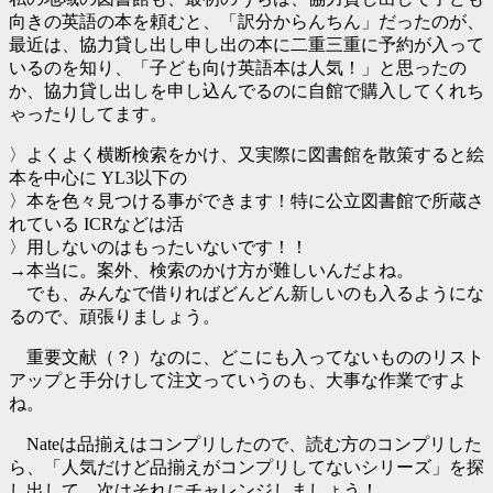
向きの英語の本を頼むと、「訳分からんちん」だったのが、
最近は、協力貸し出し申し出の本に二重三重に予約が入って
いるのを知り、「子ども向け英語本は人気！」と思ったの
か、協力貸し出しを申し込んでるのに自館で購入してくれち
ゃったりしてます。
〉よくよく横断検索をかけ、又実際に図書館を散策すると絵
本を中心に YL3以下の
〉本を色々見つける事ができます！特に公立図書館で所蔵さ
れている ICRなどは活
〉用しないのはもったいないです！！
→本当に。案外、検索のかけ方が難しいんだよね。
でも、みんなで借りればどんどん新しいのも入るようにな
るので、頑張りましょう。
重要文献（？）なのに、どこにも入ってないもののリスト
アップと手分けして注文っていうのも、大事な作業ですよ
ね。
Nateは品揃えはコンプリしたので、読む方のコンプリした
ら、「人気だけど品揃えがコンプリしてないシリーズ」を探
し出して、次はそれにチャレンジしましょう！