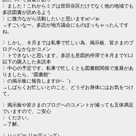
〉ました！これからミグは世田谷区だけでなく他の地域でも
多読図書が読めるよう
〉に微力ながら活動したいと思いますo(^-^)o
→すごいなー。多読が地方議会にものぼっちゃったんです
ね。
〉しかし、８月までは私事で忙しい為、掲示板、皆さまのブ
ログへなかなかコメン
〉トできないと思います。多読も意図的停滞で８月までYL2
以下の購入した未読本
〉中心の予定です。私事で忙しくとも図書館関係で進展があ
りましたら、"図書館"
〉の掲示板に報告します(b^-゜)
→しばらくお忙しいとのこと、どうぞお身体にはお気をつけ
て。
〉掲示板や皆さまのブログへのコメントが減っても五体満足
でいますので、ご安心
〉ください。
→了解。
〉ハッピー リーディング♪