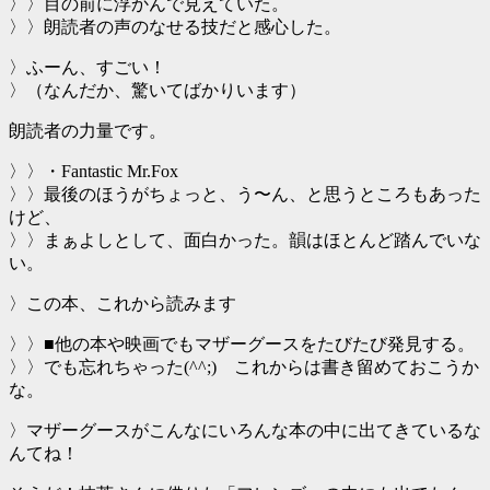
〉〉目の前に浮かんで見えていた。
〉〉朗読者の声のなせる技だと感心した。
〉ふーん、すごい！
〉（なんだか、驚いてばかりいます）
朗読者の力量です。
〉〉・Fantastic Mr.Fox
〉〉最後のほうがちょっと、う〜ん、と思うところもあった
けど、
〉〉まぁよしとして、面白かった。韻はほとんど踏んでいな
い。
〉この本、これから読みます
〉〉■他の本や映画でもマザーグースをたびたび発見する。
〉〉でも忘れちゃった(^^;) これからは書き留めておこうか
な。
〉マザーグースがこんなにいろんな本の中に出てきているな
んてね！