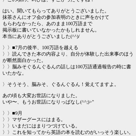
はい。聞いてもらってありがとうございました。
抹茶さんにオフ会の参加表明のときに声をかけて
もらわなかったら、あのまま100万語まで
掲示板に書いていなかったかもしれません。
本当にありがとうございました(^^)/
〉〉■7月の後半、100万語を越える
〉〉読んできた本の内容より、自分が体験した出来事のほう
が断然面白かった。
〉〉脳みそぐるんぐるんの話しは100万語通過報告の時に書
いたかな。
〉そうそう、脳みそ、ぐるんぐるん！覚えてますよ。
あの頃も大変お世話になりました。
いや〜、もうお世話になりっぱなし(^^;)>"
〉〉■9月
〉〉マザーグースにはまる。
〉〉いまだにはまりつづけている。
〉〉これを知ってから英語の本を読むのがいっそう楽しい。