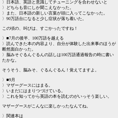
〉日本語、英語と意識してチューニングを合わせないと
〉どちらも音にしか聞こえなかった。
〉また、日本語の新しい言葉が頭に入ってこなかった。
〉90万語台になると少し症状が落ち着いた。
この頃の、叫びは、すごかったですね！
〉■7月の後半、100万語を越える
〉読んできた本の内容より、自分が体験した出来事のほうが
断然面白かった。
〉脳みそぐるんぐるんの話しは100万語通過報告の時に書い
たかな。
そうそう、脳みそ、ぐるんぐるん！覚えてますよ。
〉■9月
〉マザーグースにはまる。
〉いまだにはまりつづけている。
〉これを知ってから英語の本を読むのがいっそう楽しい。
マザーグースがこんなに楽しかったなんてね。
〉関連本は