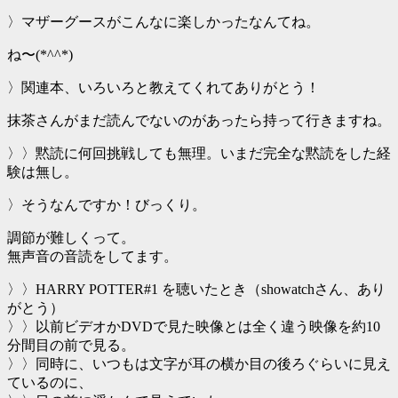
〉マザーグースがこんなに楽しかったなんてね。
ね〜(*^^*)
〉関連本、いろいろと教えてくれてありがとう！
抹茶さんがまだ読んでないのがあったら持って行きますね。
〉〉黙読に何回挑戦しても無理。いまだ完全な黙読をした経
験は無し。
〉そうなんですか！びっくり。
調節が難しくって。
無声音の音読をしてます。
〉〉HARRY POTTER#1 を聴いたとき（showatchさん、あり
がとう）
〉〉以前ビデオかDVDで見た映像とは全く違う映像を約10
分間目の前で見る。
〉〉同時に、いつもは文字が耳の横か目の後ろぐらいに見え
ているのに、