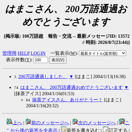
はまこさん、 200万語通過お
めでとうございます
[掲示板: 100万語超 報告・交流 -- 最新メッセージID: 13572
// 時刻: 2026/8/7(23:44)]
管理用
HELP
LOGIN
一覧表示(
W
)
:
表示件数(
Y
)
:
200万語通過しました。
▼
[はまこ] 2004/1/13(16:38)
3.
はまこさん、 200万語通過おめでとうございます
▼
74.
[抹茶アイス] 2004/1/16(01:53)
抹茶アイスさん、ありがとうー！
[はまこ]
84.
2004/1/16(20:32)
上へ
|
前のメッセージへ
|
次のメッセージへ
|
こ
こから後の返答を全表示
|
返答を書き込む |
訂正する |