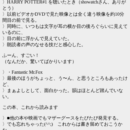
〉HARRY POTTER#1 を聴いたとき（showatchさん、ありが
とう）
〉以前ビデオかDVDで見た映像とは全く違う映像を約10分
間目の前で見る。
〉同時に、いつもは文字が耳の横か目の後ろぐらいに見えて
いるのに、
〉目の前に浮かんで見えていた。
〉朗読者の声のなせる技だと感心した。
ふーん、すごい！
（なんだか、驚いてばかりいます）
〉・Fantastic Mr.Fox
〉最後のほうがちょっと、う〜ん、と思うところもあったけ
ど、
〉まぁよしとして、面白かった。韻はほとんど踏んでいな
い。
この本、これから読みます
〉■他の本や映画でもマザーグースをたびたび発見する。
〉でも忘れちゃった(^^;) これからは書き留めておこうか