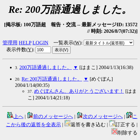
Re: 200万語通過しました。
[掲示板: 100万語超 報告・交流 -- 最新メッセージID: 13572
// 時刻: 2026/8/7(07:32)]
管理用
HELP
LOGIN
一覧表示(
W
)
:
表示件数(
Y
)
:
200万語通過しました。
▼
[はまこ] 2004/1/13(16:38)
3.
Re: 200万語通過しました。
▼
[めぐぽん]
20.
2004/1/14(00:35)
めぐぽんさん、ありがとうございます！
[はま
37.
こ] 2004/1/14(21:18)
上へ
|
前のメッセージへ
|
次のメッセージへ
|
こ
こから後の返答を全表示
|
返答を書き込む |
訂正する |
削除する