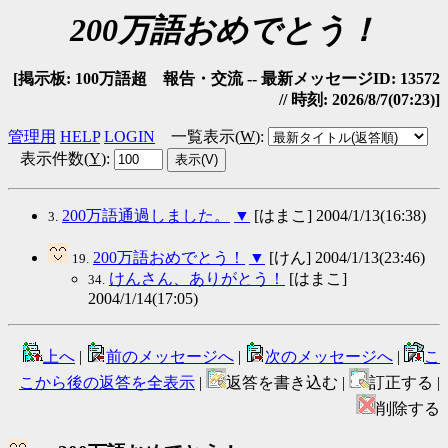
200万語おめでとう！
[掲示板: 100万語超 報告・交流 -- 最新メッセージID: 13572
// 時刻: 2026/8/7(07:23)]
管理用
HELP
LOGIN
一覧表示(
W
)
:
表示件数(
Y
)
:
200万語通過しました。
▼
[はまこ] 2004/1/13(16:38)
3.
200万語おめでとう！
▼
[けん] 2004/1/13(23:46)
19.
けんさん、ありがとう！
[はまこ]
34.
2004/1/14(17:05)
上へ
|
前のメッセージへ
|
次のメッセージへ
|
こ
こから後の返答を全表示
|
返答を書き込む |
訂正する |
削除する