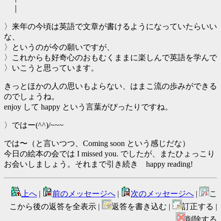
｜
〉来年の今頃は英語で文章が書けるようになっていたらいい
な、
〉というのが今の願いですが、
〉これからも好奇心のおもむくままに楽しんで英語を学んで
〉いこうと思っています。
きっとほかの人の思いもよらない、はまこ流の歩みができる
のでしょうね。
enjoy して happy という言葉がぴったりですね。
〉ではー(^^)/~~~
では〜（と言いつつ、Coming soon という感じだな）
今日の絵本の会では I missed you. でしたが、またひょっこり
お会いしましょう。それまで引き続き happy reading!
上へ
|
前のメッセージへ
|
次のメッセージへ
|
こ
こから後の返答を全表示 |
返答を書き込む |
訂正する |
削除する