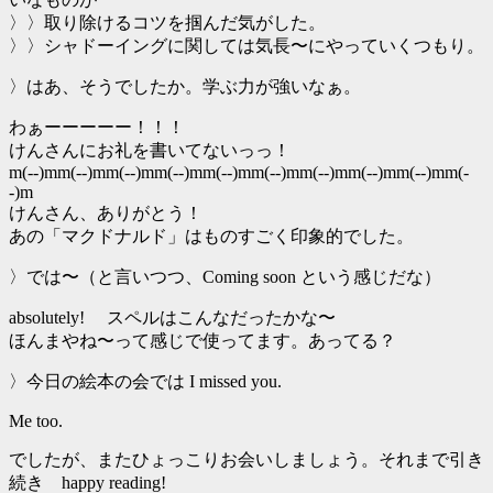
〉〉取り除けるコツを掴んだ気がした。
〉〉シャドーイングに関しては気長〜にやっていくつもり。
〉はあ、そうでしたか。学ぶ力が強いなぁ。
わぁーーーーー！！！
けんさんにお礼を書いてないっっ！
m(--)mm(--)mm(--)mm(--)mm(--)mm(--)mm(--)mm(--)mm(--)mm(-
-)m
けんさん、ありがとう！
あの「マクドナルド」はものすごく印象的でした。
〉では〜（と言いつつ、Coming soon という感じだな）
absolutely! スペルはこんなだったかな〜
ほんまやね〜って感じで使ってます。あってる？
〉今日の絵本の会では I missed you.
Me too.
でしたが、またひょっこりお会いしましょう。それまで引き
続き happy reading!