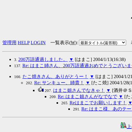
管理用
HELP
LOGIN
一覧表示(
W
)
:
200万語通過しました。
▼
[はまこ] 2004/1/13(16:38)
3.
Re: はまこ姉さん、200万語通過おめでとうござい
137.
たこ焼きさん、ありがとうー！
▼
[はまこ] 2004/1/21(
166.
Re: サンキュー、姉貴！
▼
[たこ焼] 2004/1/28(1
202.
はまこ姐さんでなきゃ！
▼
[酒井＠ＳＳＳ]
207.
Re: はまこ姐さんがなでなで
▼
[たこ
209.
Reはまこでお願いします！
265.
Re: はまこ様、あの
291.
上