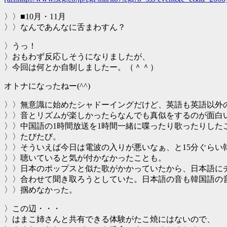
〉〉■10月・11月
〉〉なんであんなに舌まわすん？
〉うっ！
〉おもわず反応しそうになりましたが、
〉今回は何とか自制しましたー。（＾＾）
オトナになったねー(^^)
〉〉無意識に始めたシャドーイングだけど、英語も英語以外
〉〉音とリズムが楽しかったらなんでも真似をするのが面白
〉〉中国語の1時間放送を1時間一緒に喋ったり歌ったりした
〉〉たびたび。
〉〉そういえば今日は電波の入りが悪いなぁ、と15分ぐらい
〉〉聴いていると気が付かなかったことも。
〉〉日本のポップスと似た歌がかかっていたから、日本語に
〉〉合わせて聞き取ろうとしていた。日本語の音も韓国語の
〉〉掴めなかった。
〉この辺・・・
〉はまこ姉さんと共有できる体験がたこ焼にはないので、