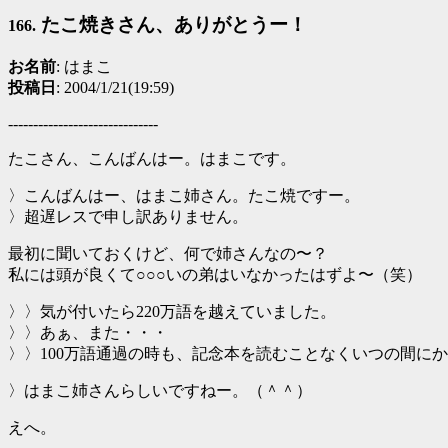
たこ焼きさん、ありがとうー！
166.
お名前
: はまこ
投稿日
: 2004/1/21(19:59)
------------------------------
たこさん、こんばんはー。はまこです。
〉こんばんはー、はまこ姉さん。たこ焼ですー。
〉超遅レスで申し訳ありません。
最初に聞いておくけど、何で姉さんなの〜？
私には頭が良くて○○○いの弟はいなかったはずよ〜（笑）
〉〉気が付いたら220万語を越えていました。
〉〉あぁ、また・・・
〉〉100万語通過の時も、記念本を読むことなくいつの間に
〉はまこ姉さんらしいですねー。（＾＾）
えへ。