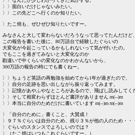
〉〉なんだか少しわかってきた気がする。
〉〉面白いだけじゃないみたい。
〉〉この先どこへ行くのか知りたい。
〉たこ焼も、ぜひぜひ知りたいですー。
みなさんと大して変わらないだろうなって思ってたんだけど
この報告を書いた後に、80万語台で経験したぐらいの
大変化が今起こっているかもしれないって気が付いたの。
でもここを過ぎてみないと大変化なのか
勘違いで中くらいの変化なのかわかんないから、
300万語の報告の時にでも書くねー。
〉〉ちょうど英語の再勉強を始めてから1年が過ぎたので、
〉〉自分の足跡を思い出しながら振り返ってみます。
〉〉記憶があやふやなところがあるので、飛ばし読みしてく
〉〉そして相変わらずほとんど書評がありません m(--)m
〉〉本当に自分のためだけに書いています m(--)m m(--)m
〉「自分のために」書くこと、大賛成！
〉９７％ぐらいは自分のため、残り３％が他の人のため・・
〉ぐらいのスタンスでよろしいのでは？
〉（たこ焼はいつもこれぐらいですー。）