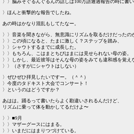
〉〉脳みそぐるんぐるんの話しは100万語通過報告の時に書
〉ほんと衝撃的な報告でしたね。
あの時はかなり混乱もしてたなー。
〉〉音楽を聞きながら、無意識にリズムを取るだけだったの
〉〉この頃になると、たまに激しく？ステップを踏み、
〉〉シャウトするまでに成長した。
〉〉もちろん、こはまとちびはまには見せられない母の姿。
〉〉しかし、最近彼等はそんな母の姿をみても違和感を覚え
〉〉（さすがにシャウトはしない）
〉ぜひぜひ拝見したいですー。（＾＾）
〉今度のタドキスト大会でコンサート！
〉というのはどうですか？
あはは。踊るって書いたらよく勘違いされるんだけど、
リズムに乗って体を動かしてるだけよ〜
〉〉■9月
〉〉マザーグースにはまる。
〉〉いまだにはまりつづけている。