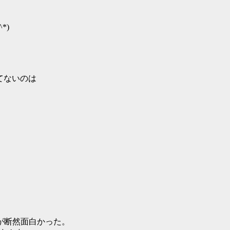
*)
。
てないのは
。
が断然面白かった。