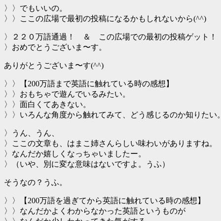
〉〉でもいいの。
〉〉ここの広場で最初の投稿になるかもしれないから(^^)
〉２２０万語通過！ ＆ この広場での最初の投稿ゲット！
〉おめでとうございま〜す。
ありがとうございま〜す(^^)
〉〉【200万語まで英語に触れている時の感想】
〉〉おもちゃで遊んでいるみたい。
〉〉面白くてあきない。
〉〉いろんな角度から触れてみて、どう感じるのか知りたい
〉うん、うん、
〉ここの文章も、はまこ姉さんらしい味わいがありますね。
〉なんだか嬉しくなっちゃいましたー。
〉（いや、別に変な意味はないですよ。うふ）
そうなの？うふ。
〉〉【200万語を過ぎてから英語に触れている時の感想】
〉〉なんだかよくわからなかった英語というものが