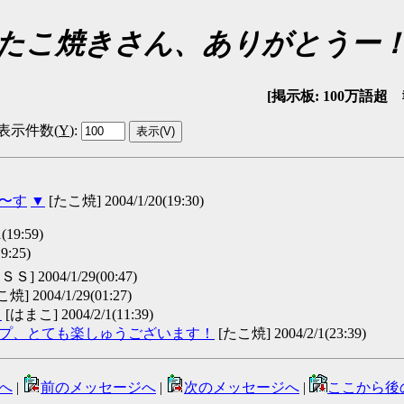
たこ焼きさん、ありがとうー
[掲示板: 100万語超 報告
表示件数(
Y
)
:
ま〜す
▼
[たこ焼] 2004/1/20(19:30)
19:59)
9:25)
 2004/1/29(00:47)
焼] 2004/1/29(01:27)
▼
[はまこ] 2004/2/1(11:39)
テープ、とても楽しゅうございます！
[たこ焼] 2004/2/1(23:39)
へ
|
前のメッセージへ
|
次のメッセージへ
|
ここから後