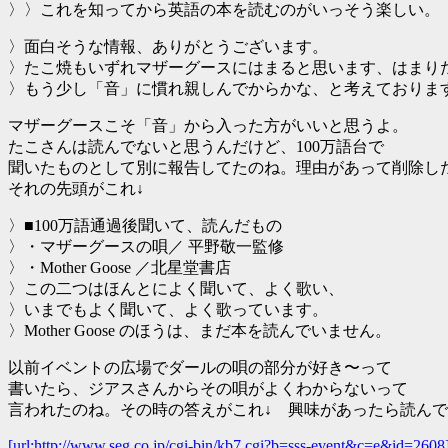
〉〉これを知ってから英語の本を読むのがいっそう楽しい。
〉面白そうな情報、ありがとうございます。
〉たこ焼もいずれマザーグースにはまると思います、はまり
〉もう少し「音」に慣れ親しんでからかな、と考えておりま
マザーグースこそ「音」から入った方がいいと思うよ。
たこさんは読んでないと思うんだけど、100万語台で
聞いたものとして別に報告してたのね。理由があって削除し
それの先頭がこれ↓
〉■100万語通過後聞いて、読んだもの
〉・マザーグースの唄／ 平野敬一監修
〉・Mother Goose ／北星堂書店
〉この二つはほんとによく聞いて、よく歌い、
〉いまでもよく聞いて、よく歌っています。
〉Mother Goose のほうは、まだ本を読んでいません。
以前イベントの広場でダールの唄の部分が好き〜って
書いたら、ジアスさんからその唄がよくわからないって
言われたのね。その時の答えがこれ↓ 興味があったら読ん
[url:http://www.seg.co.jp/cgi-bin/kb7.cgi?b=sss-event&c=e&id=2608