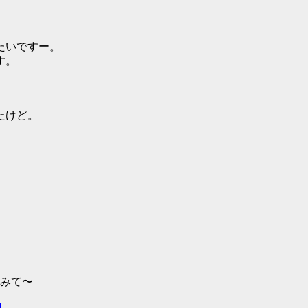
たいですー。
す。
たけど。
でみて〜
]