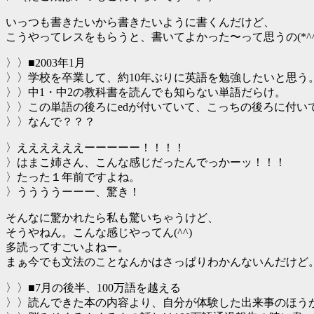
いっつも書きたいから書きたいように書くんだけど、
こうやってレスをもらうと、書いてよかった〜って思うの(*^^
〉〉■2003年1月
〉〉学校を卒業して、約10年ぶりに英語を勉強したいと思う
〉〉中1・中2の教科書を読んでも知らない単語だらけ。
〉〉この単語の後ろにedが付いていて、こっちの後ろに付い
〉〉なんで？？？
〉ええええええーーーーー！！！！
〉はまこ姉さん、こんな感じだったんでっかーッ！！！
〉たった１年前ですよね。
〉ううううーーー、驚き！
そんなに驚かれたら私も驚いちゃうけど、
そうやねん。こんな感じやってん(^^)
多読ってすごいよねー。
まぁ今でも文法のことなんかはさっぱりわかんないんだけど
〉〉■7月の後半、100万語を越える
〉〉読んできた本の内容より、自分が体験した出来事のほう