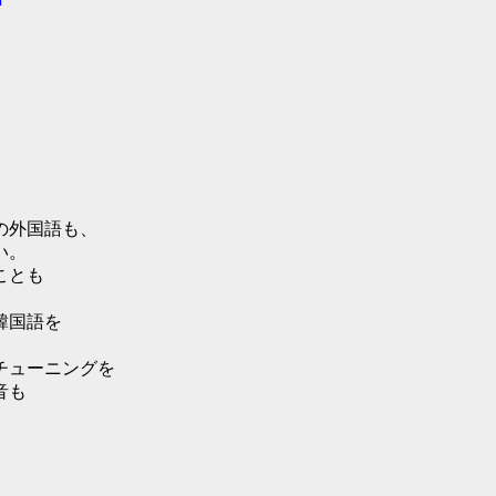
の外国語も、
い。
ことも
韓国語を
チューニングを
音も