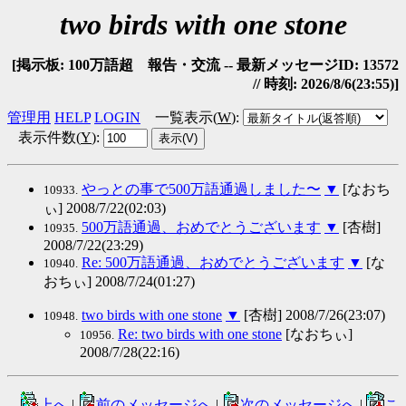
two birds with one stone
[掲示板: 100万語超 報告・交流 -- 最新メッセージID: 13572
// 時刻: 2026/8/6(23:55)]
管理用
HELP
LOGIN
一覧表示(
W
)
:
表示件数(
Y
)
:
やっとの事で500万語通過しました〜
▼
[なおち
10933.
ぃ] 2008/7/22(02:03)
500万語通過、おめでとうございます
▼
[杏樹]
10935.
2008/7/22(23:29)
Re: 500万語通過、おめでとうございます
▼
[な
10940.
おちぃ] 2008/7/24(01:27)
two birds with one stone
▼
[杏樹] 2008/7/26(23:07)
10948.
Re: two birds with one stone
[なおちぃ]
10956.
2008/7/28(22:16)
上へ
|
前のメッセージへ
|
次のメッセージへ
|
こ