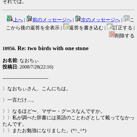
それでは。
上へ
|
前のメッセージへ
|
次のメッセージへ
|
こ
こから後の返答を全表示 |
返答を書き込む |
訂正する |
削除する
Re: two birds with one stone
10956.
お名前
: なおちぃ
投稿日
: 2008/7/28(22:16)
------------------------------
〉なおちぃさん、こんにちは。
〉一言だけ…。
〉〉なるほど〜、マザー・グースなんですか。
〉〉私が調べた辞書には英語のことわざとして載ってなかっ
たんです。
〉〉またお勉強になりました。(*^_^*)