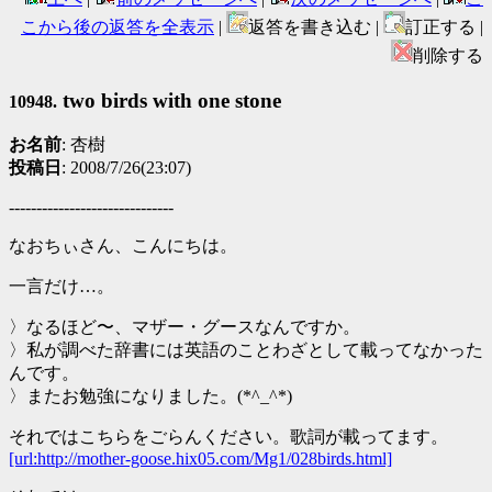
こから後の返答を全表示
|
返答を書き込む |
訂正する |
削除する
two birds with one stone
10948.
お名前
: 杏樹
投稿日
: 2008/7/26(23:07)
------------------------------
なおちぃさん、こんにちは。
一言だけ…。
〉なるほど〜、マザー・グースなんですか。
〉私が調べた辞書には英語のことわざとして載ってなかった
んです。
〉またお勉強になりました。(*^_^*)
それではこちらをごらんください。歌詞が載ってます。
[url:http://mother-goose.hix05.com/Mg1/028birds.html]