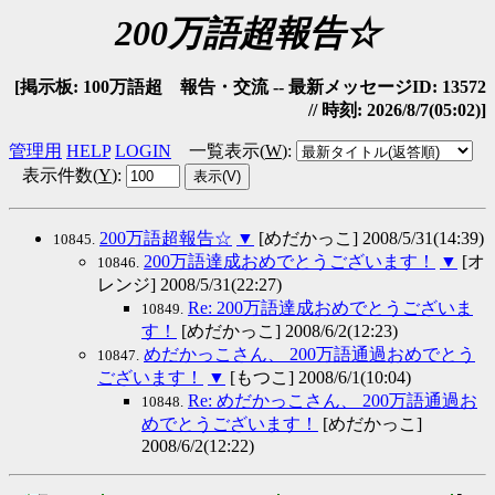
200万語超報告☆
[掲示板: 100万語超 報告・交流 -- 最新メッセージID: 13572
// 時刻: 2026/8/7(05:02)]
管理用
HELP
LOGIN
一覧表示(
W
)
:
表示件数(
Y
)
:
200万語超報告☆
▼
[めだかっこ] 2008/5/31(14:39)
10845.
200万語達成おめでとうございます！
▼
[オ
10846.
レンジ] 2008/5/31(22:27)
Re: 200万語達成おめでとうございま
10849.
す！
[めだかっこ] 2008/6/2(12:23)
めだかっこさん、 200万語通過おめでとう
10847.
ございます！
▼
[もつこ] 2008/6/1(10:04)
Re: めだかっこさん、 200万語通過お
10848.
めでとうございます！
[めだかっこ]
2008/6/2(12:22)