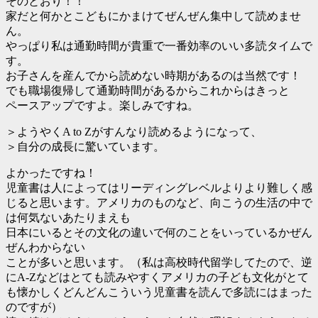
そのとおり！！
家だと何かとこどもにかまけてぜんぜん集中して読めませ
ん。
やっぱり私は通勤時間が貴重で一番効率のいい多読タイムで
す。
お子さんを産んでから読めない時期があるのは当然です！
でも職場復帰して通勤時間があるからこれからはきっと
ペースアップですよ。楽しみですね。
＞ようやくA to Zがすんなり読めるようになって、
＞自分の成長に驚いています。
よかったですね！
児童書は人によってはリーディングレベルよりより難しく感
じると思います。アメリカのものなど、向こうの生活の中で
は何気ないあたりまえも
日本にいるとその文化の違いで何のことをいっているかぜん
ぜんわからない
ことが多いと思います。（私は高校時代留学してたので、逆
にA-Zなどはとても読みやすくアメリカの子ども文化がとて
も懐かしくどんどんこういう児童書を読んで多読にはまった
のですが）