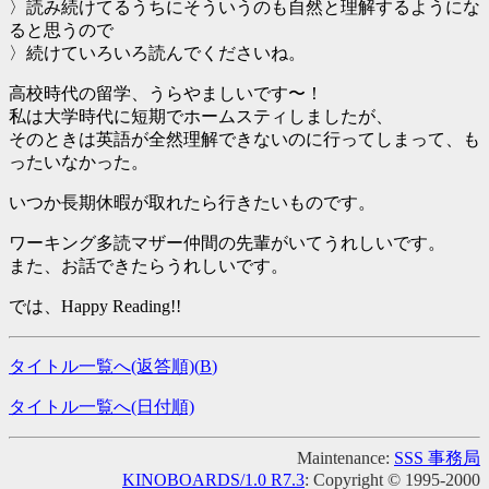
〉読み続けてるうちにそういうのも自然と理解するようにな
ると思うので
〉続けていろいろ読んでくださいね。
高校時代の留学、うらやましいです〜！
私は大学時代に短期でホームスティしましたが、
そのときは英語が全然理解できないのに行ってしまって、も
ったいなかった。
いつか長期休暇が取れたら行きたいものです。
ワーキング多読マザー仲間の先輩がいてうれしいです。
また、お話できたらうれしいです。
では、Happy Reading!!
タイトル一覧へ(返答順)(
B
)
タイトル一覧へ(日付順)
Maintenance:
SSS 事務局
KINOBOARDS/1.0 R7.3
: Copyright © 1995-2000