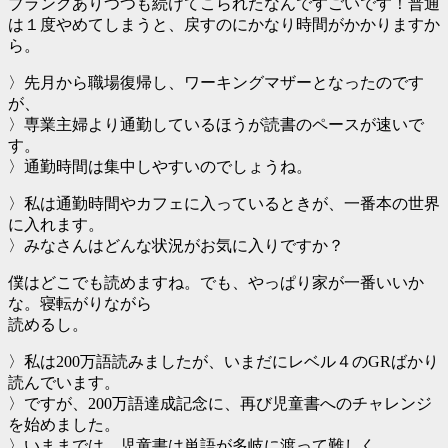
ブランクありつつも続けてこられたなんですごいです！普通
は１度やめてしまうと、戻すのにかなり時間がかかりますか
ら。
〉先月から職場復帰し、ワーキングマザーとなったのです
が、
〉専業主婦より通勤しているほうが読書のペースが速いで
す。
〉通勤時間は集中しやすいのでしょうね。
〉私は通勤時間やカフェに入っているときが、一番本の世界
に入れます。
〉みなさんはどんな状況がお気に入りですか？
僕はどこでも読めますね。でも、やっぱり家が一番いいか
な。寝転がりながら
読めるし。
〉私は200万語読みましたが、いまだにレベル４のGRばかり
読んでいます。
〉ですが、200万語達成記念に、再び児童書へのチャレンジ
を始めました。
〉いままでは、児童書は単語が多岐に渡って難しく、