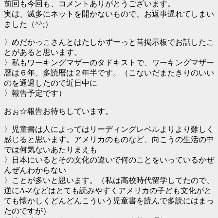
前回も今回も、コメントありがとうございます。
実は、滅多にネットを開かないもので、お返事遅れてしまい
ました（^^;）
〉めだかっこさんとはたしかずーっと昔掲示板でお話したこ
とがあると思います。
〉私もワーキングマザーのタドキストで、ワーキングマザー
暦は６年、多読暦は２年半です。（こないだまたきりのいい
のを通過したので近日中に
〉報告予定です）
おぉ☆報告お待ちしています。
〉児童書は人によってはリーディングレベルよりより難しく
感じると思います。アメリカのものなど、向こうの生活の中
では何気ないあたりまえも
〉日本にいるとその文化の違いで何のことをいっているかぜ
んぜんわからない
〉ことが多いと思います。（私は高校時代留学してたので、
逆にA-Zなどはとても読みやすくアメリカの子ども文化がと
ても懐かしくどんどんこういう児童書を読んで多読にはまっ
たのですが）