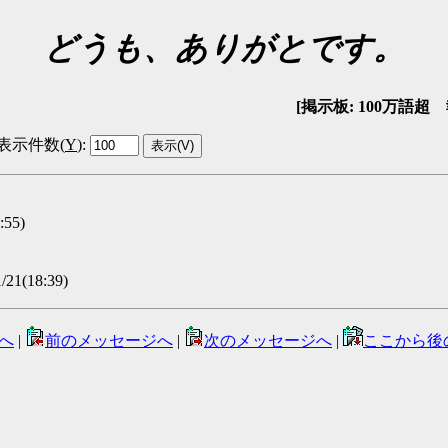
どうも、ありがとです。
[掲示板: 100万語超 報告
表示件数(
Y
)
:
55)
21(18:39)
へ
|
前のメッセージへ
|
次のメッセージへ
|
ここから後