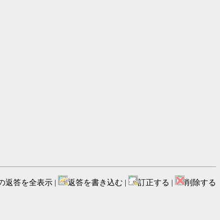
の返答を全表示 |
返答を書き込む |
訂正する |
削除する