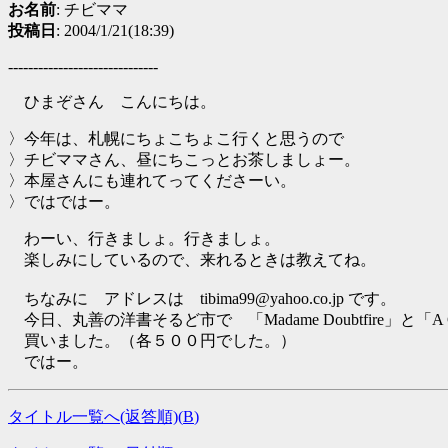
お名前
: チビママ
投稿日
: 2004/1/21(18:39)
------------------------------
ひまぞさん こんにちは。
〉今年は、札幌にちょこちょこ行くと思うので
〉チビママさん、昼にちこっとお茶しましょー。
〉本屋さんにも連れてってくださーい。
〉ではではー。
わーい、行きましょ。行きましょ。
楽しみにしているので、来れるときは教えてね。
ちなみに アドレスは tibima99@yahoo.co.jp です。
今日、丸善の洋書そるど市で 「Madame Doubtfire」と「A Chri
買いました。（各５００円でした。）
ではー。
タイトル一覧へ(返答順)(
B
)