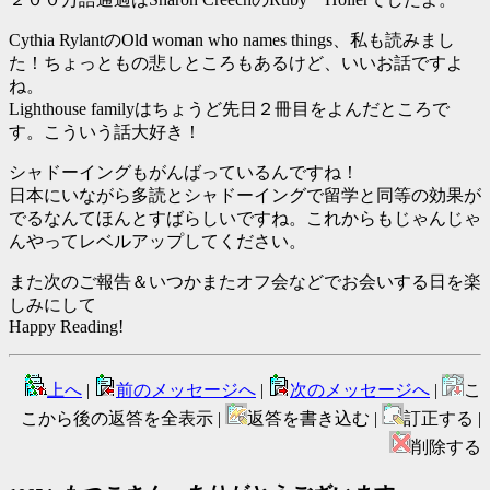
Cythia RylantのOld woman who names things、私も読みまし
た！ちょっともの悲しところもあるけど、いいお話ですよ
ね。
Lighthouse familyはちょうど先日２冊目をよんだところで
す。こういう話大好き！
シャドーイングもがんばっているんですね！
日本にいながら多読とシャドーイングで留学と同等の効果が
でるなんてほんとすばらしいですね。これからもじゃんじゃ
んやってレベルアップしてください。
また次のご報告＆いつかまたオフ会などでお会いする日を楽
しみにして
Happy Reading!
上へ
|
前のメッセージへ
|
次のメッセージへ
|
こ
こから後の返答を全表示 |
返答を書き込む |
訂正する |
削除する