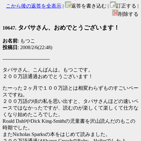
こから後の返答を全表示
|
返答を書き込む |
訂正する |
削除する
タバサさん、おめでとうございます！
10647.
お名前
: もつこ
投稿日
: 2008/2/6(22:48)
------------------------------
タバサさん、こんばんは。もつこです。
２００万語通過おめでとうございます！
たーった２ヶ月で１００万語とは相変わらずものすごいペー
スですね。
２００万語の頃の私を思い出すと、タバサさんほどの速いペ
ースではなかったですが、読むのが楽しくて楽しくて仕方な
くなり始めたころでした。
Roald DahlやDick King-Smithの児童書を沢山読んだのもこの
時期でした。
またNicholas Sparksの本をはじめて読みました。
２００万語通過はSharon CreechのRuby Hollerでしたよ。