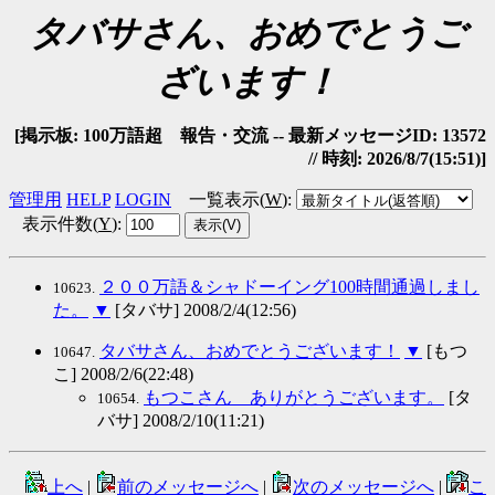
タバサさん、おめでとうご
ざいます！
[掲示板: 100万語超 報告・交流 -- 最新メッセージID: 13572
// 時刻: 2026/8/7(15:51)]
管理用
HELP
LOGIN
一覧表示(
W
)
:
表示件数(
Y
)
:
２００万語＆シャドーイング100時間通過しまし
10623.
た。
▼
[タバサ] 2008/2/4(12:56)
タバサさん、おめでとうございます！
▼
[もつ
10647.
こ] 2008/2/6(22:48)
もつこさん ありがとうございます。
[タ
10654.
バサ] 2008/2/10(11:21)
上へ
|
前のメッセージへ
|
次のメッセージへ
|
こ