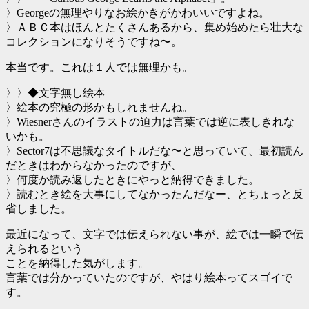
〉Georgeの無理やりなお絵かきがかわいいですよね。
〉ＡＢＣ本はほんとたくさんあるから、集め始めたら壮大な
コレクションになりそうですね〜。
本当です。これは１人では無理かも。
〉〉◆文字無し絵本
〉絵本の究極の形かもしれませんね。
〉Wiesnerさんのイラストの迫力は言葉では逆に表しきれな
いかも。
〉Sector7は不思議なタイトルだな〜と思っていて、最初読ん
だときはわからなかったのですが、
〉何度か読み返したときにやっと納得できました。
〉読むとき絵を大事にしてなかったんだなー、とちょっと反
省しました。
最近になって、文字では伝えられない事が、絵では一瞬で伝
えられるという
ことを納得した気がします。
言葉では分かっていたのですが、やはり絵本ってスゴイで
す。