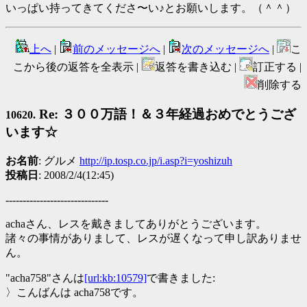
いっぱい持ってきてくださ〜い♪とお願いします。（＾＾）
上へ
|
前のメッセージへ
|
次のメッセージへ
|
こ
こから後の返答を全表示 |
返答を書き込む |
訂正する |
削除する
Re: ３００万語！＆３年経過おめでとうござ
10620.
います☆
お名前
: グルメ
http://ip.tosp.co.jp/i.asp?i=yoshizuh
投稿日
: 2008/2/4(12:45)
------------------------------
achaさん、レスを戴きましてありがとうございます。
諸々の事情がありまして、レスが遅くなって申し訳ありませ
ん。
"acha758"さんは
[url:kb:10579]
で書きました:
〉こんばんは acha758です。