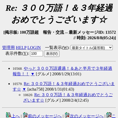
Re: ３００万語！＆３年経過
おめでとうございます☆
[掲示板: 100万語超 報告・交流 -- 最新メッセージID: 13572
// 時刻: 2026/8/8(05:24)]
管理用
HELP
LOGIN
一覧表示(
W
)
:
表示件数(
Y
)
:
やっと３００万語通過！＆あと半月で３年経過
10568.
報告！！
▼
[グルメ] 2008/1/29(13:01)
Re: ３００万語！＆３年経過おめでとうございま
10579.
す☆
▼
[acha758] 2008/1/31(01:43)
Re: ３００万語！＆３年経過おめでとうご
10620.
ざいます☆
[グルメ] 2008/2/4(12:45)
上へ
|
前のメッセージへ
|
次のメッセージへ
|
こ