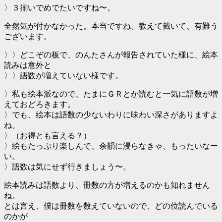
〉３揃いでめでたいですね〜。
全然気が付かなかった。本当ですね。教えて戴いて、有難う
ございます。
〉〉どこぞの板で、のんたさんが報告されていた様に、絵本
読みは意外と
〉〉語数が増えていない様です。
〉私も絵本派なので、たまにＧＲとか読むと一気に語数が増
えておどろきます。
〉でも、絵本は語数の少ないわりに味わい深さがありますよ
ね。
〉（お得とも言える？）
〉絵もたっぷり楽しんで、余韻に浸らなきゃ、もったいなー
い。
〉語数は気にせず行きましょう〜。
絵本読みは語数より、冊数の方が増えるのかも知れません
ね。
とは言え、僕は冊数を数えていないので、どの位読んでいる
のかが