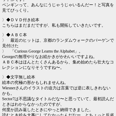
ペンギンって、あんなにうじゃうじゃいるんだー！と写真を
見てびっくり。
〉◆ＤＶＤ付き絵本
こちらはまだまだですが、私も開拓していきたいです。
〉◆ＡＢＣ本
〉 最近のヒットは、京都のランダムウォークのバーゲンで
見付けた
〉 「Curious George Learns the Alphabet」。
Georgeの無理やりなお絵かきがかわいいですよね。
ＡＢＣ本はほんとたくさんあるから、集め始めたら壮大なコ
レクションになりそうですね〜。
〉◆文字無し絵本
絵本の究極の形かもしれませんね。
Wiesnerさんのイラストの迫力は言葉では逆に表しきれない
かも。
Sector7は不思議なタイトルだな〜と思っていて、最初読んだ
ときはわからなかったのですが、
何度か読み返したときにやっと納得できました。
読むとき絵を大事にしてなかったんだなー、とちょっと反省