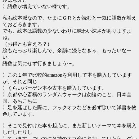
〉語数が増えていない様です。
私も絵本派なので、たまにＧＲとか読むと一気に語数が増え
ておどろきます。
でも、絵本は語数の少ないわりに味わい深さがありますよ
ね。
（お得とも言える？）
絵もたっぷり楽しんで、余韻に浸らなきゃ、もったいなー
い。
語数は気にせず行きましょう〜。
〉この１年で比較的amazonを利用して本を購入しています
が、それと同じ
〉くらいバーゲン本や古本を購入しています。
〉京都や心斎橋のランダムウォークは勿論のこと、日本全
国、あちこちに
〉足を延ばした際に、フックオフなどを必ず除いて洋書を物
色しています。
〉そこで見付けた本を起点に、また新しいテーマで本を購入
しだしたりし
〉ています。ついでに各地のオフ会に参加していたら、グル