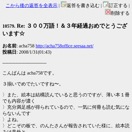
こから後の返答を全表示
|
返答を書き込む |
訂正する |
削除する
Re: ３００万語！＆３年経過おめでとうござ
10579.
います☆
お名前
: acha758
http://acha758office.seesaa.net/
投稿日
: 2008/1/31(01:43)
------------------------------
こんばんは acha758です。
３揃いでめでたいですね〜。
〉また、絵本は結構読んでいると思うのですが、薄い本１冊
でも内容が濃く
〉充分満足感が得られているので、一気に何冊も読む気にな
らないんです
〉よね。
〉どこぞの板で、のんたさんが報告されていた様に、絵本読
みは意外と