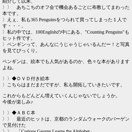
紹介して以来、
〉〉 あちこちのオフ会で機会あるごとに布教してまわった
本です。
〉えぇ、私も365 Penguinsをつられて買ってしまった１人で
す・・・。
〉私の中では、100Englishの中にある、"Counting Penguins"も
ヒット作です。
〉ペンギンって、あんなにうじゃうじゃいるんだー！と写真
を見てびっくり。
ペンギンは、絵本でも人気があるのか、色々な本があります
よね。
〉〉◆ＤＶＤ付き絵本
〉こちらはまだまだですが、私も開拓していきたいです。
これからもどんどん増えていくんじゃないでしょうか。
今後が楽しみ♪
〉〉◆ＡＢＣ本
〉〉 最近のヒットは、京都のランダムウォークのバーゲン
で見付けた
〉〉 「Curious George Learns the Alphabet」。