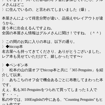
メさんはどこ
〉に住んでいるの、と言われてしまいました（爆）。
本屋さんによって得意分野が違い、品揃えやレイアウトが違
うから、
違う本に出会えるんですよね。
全国の本屋さん情報はグルメさんに聞け！ですね。（＾＾）
〉この間のお気に入りの本は、以下の通り。
〉◆hiccup本
名古屋へも持ってきてくださり、ありがとうございました。
レア本も見せていただけて、嬉しかったです〜♪
〉◆ペンギン本
〉 松本の山の湯オフでhiccup本と共に「365 Penguins」を紹
介して以来、
〉 あちこちのオフ会で機会あるごとに布教してまわった本
です。
えぇ、私も365 Penguinsをつられて買ってしまった１人で
す・・・。
私の中では、100Englishの中にある、"Counting Penguins"もヒ
ット作です。