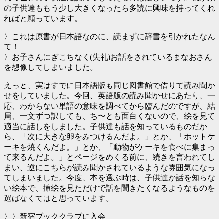
の子供達ももう少し大きくなったら多読に興味を持ってくれ
ればと願っています。
〉これは原書が日本語なのに、読まずに辞書を引かれたなん
て！
〉お子さんにぎこちなく(失礼)お話をされているまなおさん
を想像してしまいました。
えっと、実はすでに日本語版も同じ図書館で借りて読み聞か
せをしていました。今回、英語版の読み聞かせにあたり、一
応、わからない単語の意味を調べてから臨んだのですが、結
局、一文ずつ訳しても、ち〜とも面白くないので、絵を見て
適当に話しをしました。子供達も話を知っているものだか
ら、「次に大きな卵をみつけるんだよ。」とか、「ホットケ
ーキを焼くんだよ。」とか、「動物がケーキを食べに集まっ
て来るんだよ。」とページをめくる前に、続きを言われてし
まい、逆にこちらが読み聞かされているような雰囲気になっ
てしまいました。今度、本を選ぶ時は、子供達が話を知らな
い絵本で、挿絵を見ただけで話を聞きたくなるようなものを
選ばなくてはと思っています。
〉〉新宿ブッククラブに入会