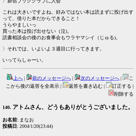
〉新宿ブッククラブに入会
これは大きいですよね。好みではない本は読まずに投げ出す
って、借りた本だからできること！
うらやましいっ
買った本は投げ出せない（泣)。
読書相談会の後のお食事会もウラヤマシイ（じゅる)。
〉それでは、いよいよ３週目に行ってきます。
いってらしゃーい。
上へ
|
前のメッセージへ
|
次のメッセージへ
|
こ
こから後の返答を全表示 |
返答を書き込む |
訂正する |
削除する
アトムさん、どうもありがとうございました。
140.
お名前
: まなお
投稿日
: 2004/1/20(23:44)