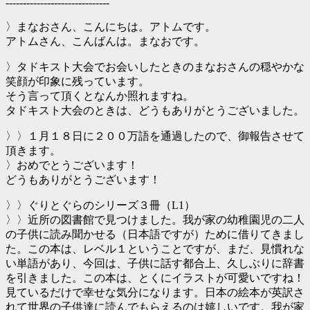
------------------------------
〉まなおさん、こんにちは。アトムです。
アトムさん、こんばんは。まなおです。
〉タドキスト大会でお会いしたときのまなおさんの穏やかな
笑顔が印象に残っています。
そう言って頂くとなんか照れますね。
タドキスト大会のときは、どうもありがとうございました。
〉〉１月１８日に２００万語を通過したので、御報告させて
頂きます。
〉おめでとうございます！
どうもありがとうございます！
〉〉ぐりとぐらのシリーズ３冊（L1）
〉〉近所の図書館で見つけました。我が家の幼稚園児の二人
の子供に読み聞かせる（日本語ですが）ために借りてきまし
た。この本は、レベル１ということですが、まだ、見慣れな
い単語があり、今回は、子供に話す都合上、久しぶりに辞書
を引きました。この本は、とくにイラストが可愛いですね！
見ているだけで幸せな気分になります。日本の絵本が英訳さ
れて世界の子供達に読んでもらえるのは嬉しいです。我が家