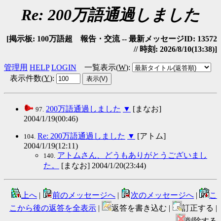
Re: 200万語通過しました
[掲示板: 100万語超 報告・交流 -- 最新メッセージID: 13572
// 時刻: 2026/8/10(13:38)]
管理用
HELP
LOGIN
一覧表示(
W
)
:
表示件数(
Y
)
:
200万語通過しました
▼
[まなお]
97.
2004/1/19(00:46)
Re: 200万語通過しました
▼
[アトム]
104.
2004/1/19(12:11)
アトムさん、どうもありがとうございまし
140.
た。
[まなお] 2004/1/20(23:44)
上へ
|
前のメッセージへ
|
次のメッセージへ
|
こ
こから後の返答を全表示
|
返答を書き込む |
訂正する |
削除する