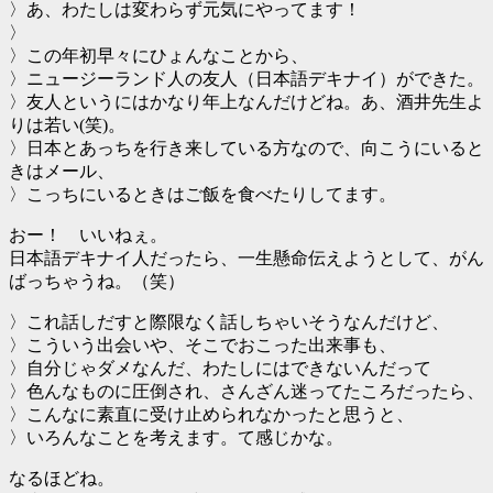
〉あ、わたしは変わらず元気にやってます！
〉
〉この年初早々にひょんなことから、
〉ニュージーランド人の友人（日本語デキナイ）ができた。
〉友人というにはかなり年上なんだけどね。あ、酒井先生よ
りは若い(笑)。
〉日本とあっちを行き来している方なので、向こうにいると
きはメール、
〉こっちにいるときはご飯を食べたりしてます。
おー！ いいねぇ。
日本語デキナイ人だったら、一生懸命伝えようとして、がん
ばっちゃうね。（笑）
〉これ話しだすと際限なく話しちゃいそうなんだけど、
〉こういう出会いや、そこでおこった出来事も、
〉自分じゃダメなんだ、わたしにはできないんだって
〉色んなものに圧倒され、さんざん迷ってたころだったら、
〉こんなに素直に受け止められなかったと思うと、
〉いろんなことを考えます。て感じかな。
なるほどね。