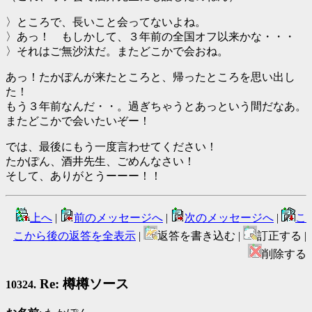
〉ところで、長いこと会ってないよね。
〉あっ！ もしかして、３年前の全国オフ以来かな・・・
〉それはご無沙汰だ。またどこかで会おね。
あっ！たかぽんが来たところと、帰ったところを思い出し
た！
もう３年前なんだ・・。過ぎちゃうとあっという間だなあ。
またどこかで会いたいぞー！
では、最後にもう一度言わせてください！
たかぽん、酒井先生、ごめんなさい！
そして、ありがとうーーー！！
上へ
|
前のメッセージへ
|
次のメッセージへ
|
こ
こから後の返答を全表示
|
返答を書き込む |
訂正する |
削除する
Re: 樽樽ソース
10324.