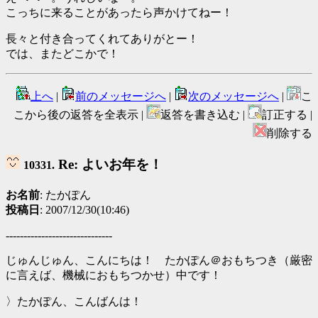
こっちに来ることがあったら声かけてねー！
長々と付き合ってくれてありがとー！
では、またどこかで！
上へ
|
前のメッセージへ
|
次のメッセージへ
|
こ
こから後の返答を全表示 |
返答を書き込む |
訂正する |
削除する
Re: よいお年を！
10331.
お名前
: たかぽん
投稿日
: 2007/12/30(10:46)
------------------------------
じゅんじゅん、こんにちは！ たかぽん＠おもちつき（厳密
に言えば、機械におもちつかせ）中です！
〉たかぽん、こんばんは！