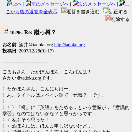
上へ
|
前のメッセージへ
|
次のメッセージへ
|
こ
こから後の返答を全表示
|
返答を書き込む |
訂正する |
削除する
Re: 蹴っ樽？
10296.
お名前
: 酒井＠tadoku.org
http://tadoku.org
投稿日
: 2007/12/28(01:17)
------------------------------
こるもさん、たかぽんぽん、こんばんは！
さかい＠tadoku.orgです。
〉たかぽんさん、こんにちはー。
〉あ、タイトルはスペイン語で「元気？」です。
〉
〉〉〉「樽」に「英語」をためる，という意識が，「意識的
学習」なのではないかな？と思うからです．
〉〉私もそう思った！
〉〉酒ぽんには、ほんま申し訳ないけど…