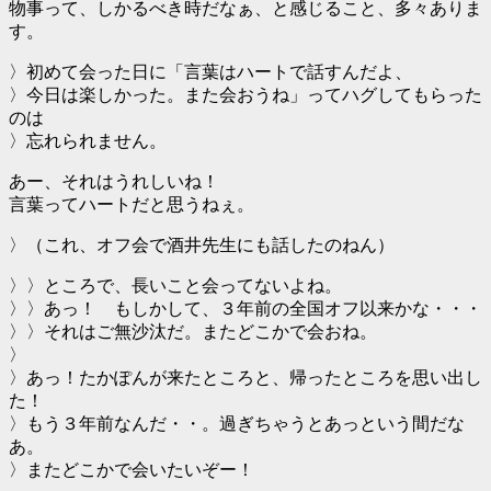
物事って、しかるべき時だなぁ、と感じること、多々ありま
す。
〉初めて会った日に「言葉はハートで話すんだよ、
〉今日は楽しかった。また会おうね」ってハグしてもらった
のは
〉忘れられません。
あー、それはうれしいね！
言葉ってハートだと思うねぇ。
〉（これ、オフ会で酒井先生にも話したのねん）
〉〉ところで、長いこと会ってないよね。
〉〉あっ！ もしかして、３年前の全国オフ以来かな・・・
〉〉それはご無沙汰だ。またどこかで会おね。
〉
〉あっ！たかぽんが来たところと、帰ったところを思い出し
た！
〉もう３年前なんだ・・。過ぎちゃうとあっという間だな
あ。
〉またどこかで会いたいぞー！