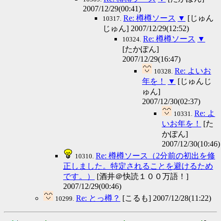
2007/12/29(00:41)
Re: 樽樽ソース
▼
[じゅん
10317.
じゅん] 2007/12/29(12:52)
Re: 樽樽ソース
▼
10324.
[たかぽん]
2007/12/29(16:47)
Re: よいお
10328.
年を！
▼
[じゅんじ
ゅん]
2007/12/30(02:37)
Re: よ
10331.
いお年を！
[た
かぽん]
2007/12/30(10:46)
Re: 樽樽ソース（2分前の初出を修
10310.
正しました。特定されることを避けるため
です。）
[酒井＠快読１００万語！]
2007/12/29(00:46)
Re: とっ樽？
[こるも] 2007/12/28(11:22)
10299.