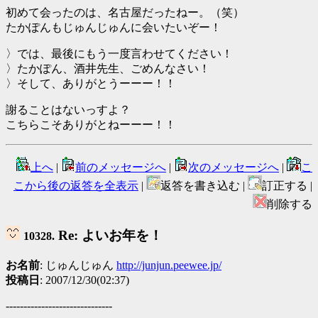
初めて会ったのは、名古屋だったねー。（笑）
たかぽんもじゅんじゅんに会いたいぞー！
〉では、最後にもう一度言わせてください！
〉たかぽん、酒井先生、ごめんなさい！
〉そして、ありがとうーーー！！
謝ることはないっすよ？
こちらこそありがとねーーー！！
上へ
|
前のメッセージへ
|
次のメッセージへ
|
こ
こから後の返答を全表示
|
返答を書き込む |
訂正する |
削除する
Re: よいお年を！
10328.
お名前
: じゅんじゅん
http://junjun.peewee.jp/
投稿日
: 2007/12/30(02:37)
------------------------------