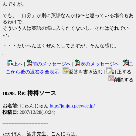
んですが。
でも、「自分」が別に英語なんかね〜と思っている場合もあ
るわけで、
そういう人は英語の海に入りたくないし、それはそれでい
い。
・・・たいへんばくぜんとしてますが、そんな感じ。
上へ
|
前のメッセージへ
|
次のメッセージへ
|
こ
こから後の返答を全表示
|
返答を書き込む |
訂正する |
削除する
Re: 樽樽ソース
10298.
お名前
: じゅんじゅん
http://junjun.peewee.jp/
投稿日
: 2007/12/28(10:24)
------------------------------
たかぽん、酒井先生、こんにちは。