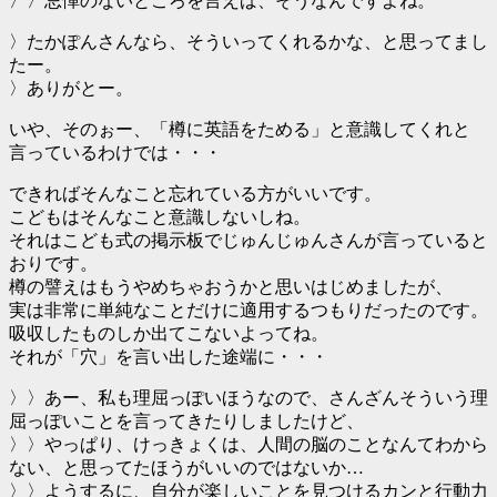
〉〉忌憚のないところを言えば、そうなんですよね。
〉たかぽんさんなら、そういってくれるかな、と思ってまし
たー。
〉ありがとー。
いや、そのぉー、「樽に英語をためる」と意識してくれと
言っているわけでは・・・
できればそんなこと忘れている方がいいです。
こどもはそんなこと意識しないしね。
それはこども式の掲示板でじゅんじゅんさんが言っていると
おりです。
樽の譬えはもうやめちゃおうかと思いはじめましたが、
実は非常に単純なことだけに適用するつもりだったのです。
吸収したものしか出てこないよってね。
それが「穴」を言い出した途端に・・・
〉〉あー、私も理屈っぽいほうなので、さんざんそういう理
屈っぽいことを言ってきたりしましたけど、
〉〉やっぱり、けっきょくは、人間の脳のことなんてわから
ない、と思ってたほうがいいのではないか…
〉〉ようするに、自分が楽しいことを見つけるカンと行動力