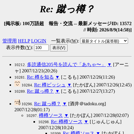
Re: 蹴っ樽？
[掲示板: 100万語超 報告・交流 -- 最新メッセージID: 13572
// 時刻: 2026/8/9(14:58)]
管理用
HELP
LOGIN
一覧表示(
W
)
:
表示件数(
Y
)
:
多読通信205号を読んで「あちゃ〜」
▼
[アーニ
10212.
ャ] 2007/12/21(20:26)
Re: 樽を知る
▼
[こるも] 2007/12/26(11:26)
10281.
Re: 樽ビッシュ
▼
[たかぽん] 2007/12/26(12:45)
10284.
Re: 蹴っ樽？
▼
[こるも] 2007/12/27(13:27)
10289.
Re: 蹴っ樽？
▼
[酒井＠tadoku.org]
10296.
2007/12/28(01:17)
樽樽ソース
▼
[たかぽん] 2007/12/28(02:07)
10297.
Re: 樽樽ソース
▼
[じゅんじゅん]
10298.
2007/12/28(10:24)
Re: 樽樽ソース
▼
[たかぽん]
10309.