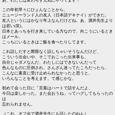
あ、わたしは変わらず元気にやってます！
この年初早々にひょんなことから、
ニュージーランド人の友人（日本語デキナイ）ができた。
友人というにはかなり年上なんだけどね。あ、酒井先生より
は若い(笑)。
日本とあっちを行き来している方なので、向こうにいるとき
はメール、
こっちにいるときはご飯を食べたりしてます。
これ話しだすと際限なく話しちゃいそうなんだけど、
こういう出会いや、そこでおこった出来事も、
自分じゃダメなんだ、わたしにはできないんだって
色んなものに圧倒され、さんざん迷ってたころだったら、
こんなに素直に受け止められなかったと思うと、
いろんなことを考えます。て感じかな。
初めて会った日に「言葉はハートで話すんだよ、
今日は楽しかった。また会おうね」ってハグしてもらったの
は
忘れられません。
（これ、オフ会で酒井先生にも話したのねん）