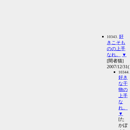
好
10343.
きこそも
のの上手
なれ。
▼
[間者猫]
2007/12/31(
10344.
好き
な干
物の
上手
な
れ。
▼
[た
かぽ