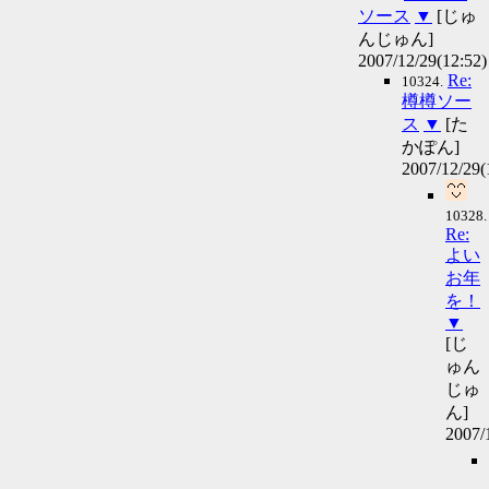
ソース
▼
[じゅ
んじゅん]
2007/12/29(12:52)
Re:
10324.
樽樽ソー
ス
▼
[た
かぽん]
2007/12/29(
10328.
Re:
よい
お年
を！
▼
[じ
ゅん
じゅ
ん]
2007/