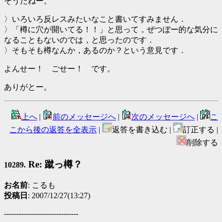
そうだねー。
〉いろいろ反レスみたいなこと書いてすみません．
〉「樽に穴が開いてる！！」と思って，ぜつぼー的な気分に
なることもないのでは，と思ったのです．
〉そもそも樽なんか，あるのか？という意見です．
よんせー！ ごせー！ です。
ありがとー。
上へ
|
前のメッセージへ
|
次のメッセージへ
|
こ
こから後の返答を全表示
|
返答を書き込む |
訂正する |
削除する
Re: 蹴っ樽？
10289.
お名前
: こるも
投稿日
: 2007/12/27(13:27)
------------------------------