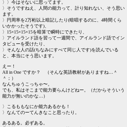
〉〉今はそないに思ってます。
〉そうですねえ、人間の能力って、計り知れない、そう思い
ます。
〉円周率を2万桁以上暗記したり(暗唱するのに、4時間くら
いかかったそうです)、
〉15×15×15×15を暗算で瞬時にできたり、
〉アイルランド語を習って一週間で、アイルランド語でイン
タビューを受けたり、
〉そんな人の話(ちなみにすべて同じ人です)を読んでいる
と、本当にそう思います。
えー！
All in One ですか？ （そんな英語教材がありますね…＾
＾；）
なんちゅうこっちゃ〜。
でも、私はそこまで能力要らんけどねー。（だからそういう
能力が無いのかな…）
〉こるももなにか能力あるかも！
〉なんてのーてんきなこと思ったり。
あるある。必ずある。