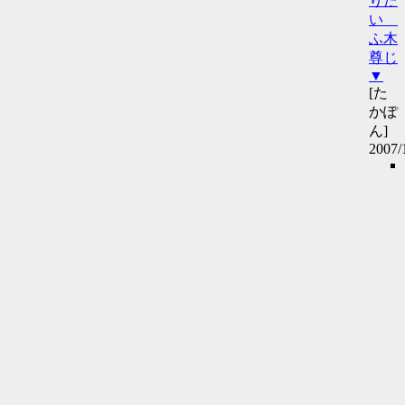
りた
い
ふ木
尊じ
▼
[た
かぽ
ん]
2007/