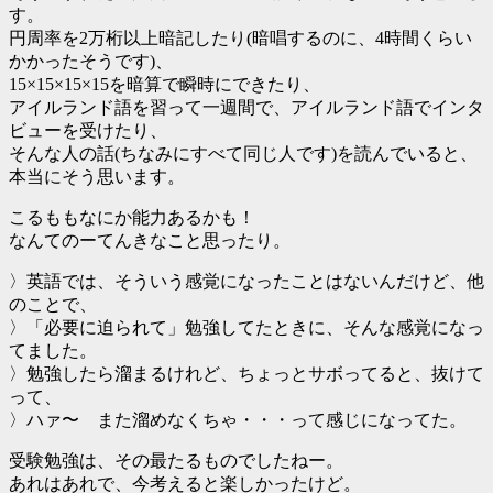
す。
円周率を2万桁以上暗記したり(暗唱するのに、4時間くらい
かかったそうです)、
15×15×15×15を暗算で瞬時にできたり、
アイルランド語を習って一週間で、アイルランド語でインタ
ビューを受けたり、
そんな人の話(ちなみにすべて同じ人です)を読んでいると、
本当にそう思います。
こるももなにか能力あるかも！
なんてのーてんきなこと思ったり。
〉英語では、そういう感覚になったことはないんだけど、他
のことで、
〉「必要に迫られて」勉強してたときに、そんな感覚になっ
てました。
〉勉強したら溜まるけれど、ちょっとサボってると、抜けて
って、
〉ハァ〜 また溜めなくちゃ・・・って感じになってた。
受験勉強は、その最たるものでしたねー。
あれはあれで、今考えると楽しかったけど。