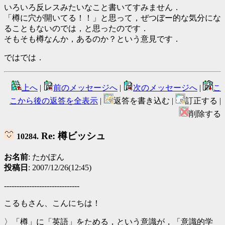
いろいろ反レスみたいなこと書いてすみません．
「樽に穴が開いてる！！」と思って，ぜつぼー的な気分にな
ることもないのでは，と思ったのです．
そもそも樽なんか，あるのか？という意見です．
ではでは．
上へ
|
前のメッセージへ
|
次のメッセージへ
|
こ
こから後の返答を全表示
|
返答を書き込む |
訂正する |
削除する
Re: 樽ビッシュ
10284.
お名前
: たかぽん
投稿日
: 2007/12/26(12:45)
------------------------------
こるもさん、こんにちは！
〉「樽」に「英語」をためる，という意識が，「意識的学