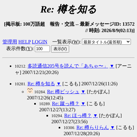
Re: 樽を知る
[掲示板: 100万語超 報告・交流 -- 最新メッセージID: 13572
// 時刻: 2026/8/9(02:13)]
管理用
HELP
LOGIN
一覧表示(
W
)
:
表示件数(
Y
)
:
多読通信205号を読んで「あちゃ〜」
▼
[アーニ
10212.
ャ] 2007/12/21(20:26)
Re: 樽を知る
▼
[こるも] 2007/12/26(11:26)
10281.
Re: 樽ビッシュ
▼
[たかぽん]
10284.
2007/12/26(12:45)
Re: 蹴っ樽？
▼
[こるも]
10289.
2007/12/27(13:27)
Re: ほっ樽？
▼
[たかぽん]
10294.
2007/12/27(23:56)
Re: 樽らりらん
▼
[こるも]
10306.
2007/12/28(20:26)