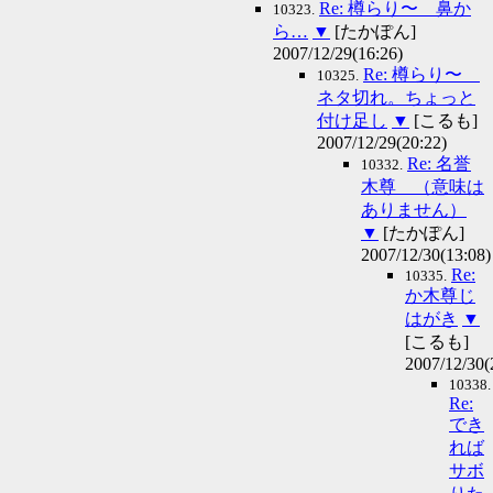
Re: 樽らり〜 鼻か
10323.
ら…
▼
[たかぽん]
2007/12/29(16:26)
Re: 樽らり〜
10325.
ネタ切れ。ちょっと
付け足し
▼
[こるも]
2007/12/29(20:22)
Re: 名誉
10332.
木尊 （意味は
ありません）
▼
[たかぽん]
2007/12/30(13:08)
Re:
10335.
か木尊じ
はがき
▼
[こるも]
2007/12/30(
10338.
Re:
でき
れば
サボ