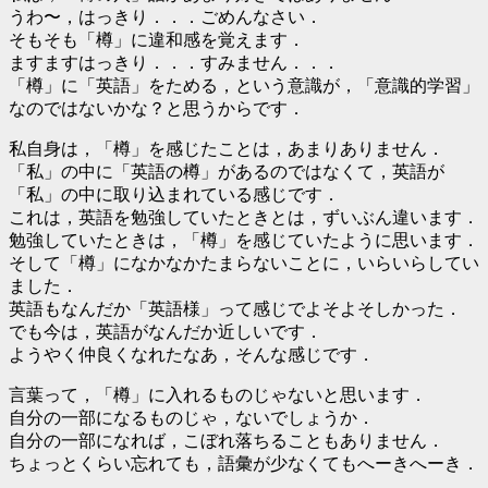
うわ〜，はっきり．．．ごめんなさい．
そもそも「樽」に違和感を覚えます．
ますますはっきり．．．すみません．．．
「樽」に「英語」をためる，という意識が，「意識的学習」
なのではないかな？と思うからです．
私自身は，「樽」を感じたことは，あまりありません．
「私」の中に「英語の樽」があるのではなくて，英語が
「私」の中に取り込まれている感じです．
これは，英語を勉強していたときとは，ずいぶん違います．
勉強していたときは，「樽」を感じていたように思います．
そして「樽」になかなかたまらないことに，いらいらしてい
ました．
英語もなんだか「英語様」って感じでよそよそしかった．
でも今は，英語がなんだか近しいです．
ようやく仲良くなれたなあ，そんな感じです．
言葉って，「樽」に入れるものじゃないと思います．
自分の一部になるものじゃ，ないでしょうか．
自分の一部になれば，こぼれ落ちることもありません．
ちょっとくらい忘れても，語彙が少なくてもへーきへーき．