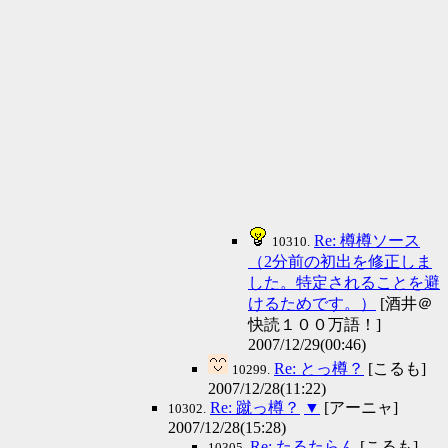
Re: 樽樽ソース
10310.
（2分前の初出を修正しま
した。特定されることを避
けるためです。）
[酒井＠
快読１００万語！]
2007/12/29(00:46)
Re: とっ樽？
[こるも]
10299.
2007/12/28(11:22)
Re: 蹴っ樽？
▼
[アーニャ]
10302.
2007/12/28(15:28)
Re: たるたらん
[こるも]
10305.