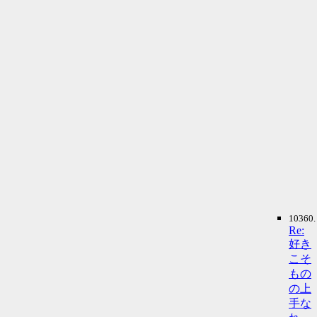
10360.
Re:
好き
こそ
もの
の上
手な