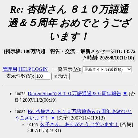
Re: 杏樹さん ８１０万語通
過＆５周年 おめでとうござ
います！
[掲示板: 100万語超 報告・交流 -- 最新メッセージID: 13572
// 時刻: 2026/8/10(11:10)]
管理用
HELP
LOGIN
一覧表示(
W
)
:
表示件数(
Y
)
:
Darren Shanで８１０万語通過＆５周年報告
▼
[杏
10073.
樹] 2007/11/2(00:19)
Re: 杏樹さん ８１０万語通過＆５周年 おめでと
10087.
うございます！
▼
[久子] 2007/11/4(19:13)
久子さん、ありがとうございます！
[杏樹]
10105.
2007/11/5(23:31)