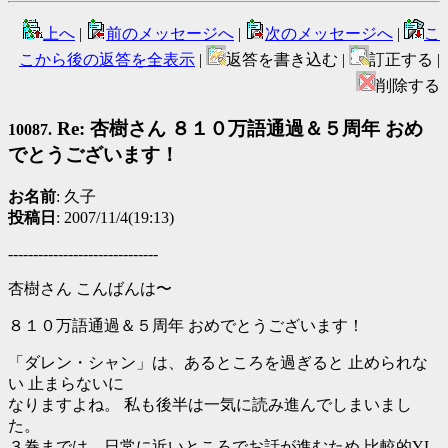
上へ
|
前のメッセージへ
|
次のメッセージへ
|
こ
こから後の返答を全表示
|
返答を書き込む |
訂正する |
削除する
Re: 杏樹さん ８１０万語通過＆５周年 おめ
10087.
でとうございます！
お名前
: 久子
投稿日
: 2007/11/4(19:13)
------------------------------
杏樹さん こんばんは〜
８１０万語通過＆５周年 おめでとうございます！
「ダレン・シャン」は、あるところを過ぎると 止められな
い 止まらないに
なりますよね。 私も後半は一気に読み進んでしまいまし
た。
３巻までは、日常に近いところでお話が進むため 比較的YL