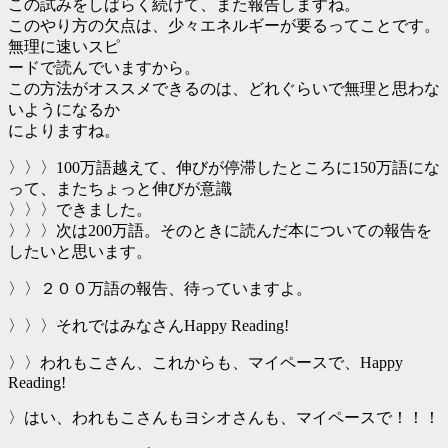
この試みをしばらく続けて、また報告しますね。
このやり方の欠点は、少々エネルギーが要るってことです。
無理に速いスピ
ードで読んでいますから。
この方法がオススメできるのは、どれぐらいで無理と思わな
いようになるか
によりますね。
〉〉〉100万語越えて、伸びが停滞したところに150万語にな
って、またちょっと伸びが意識
〉〉〉できました。
〉〉〉次は200万語。そのときに読んだ本についての報告を
したいと思います。
〉〉２００万語の報告、待っていますよ。
〉〉〉それではみなさんHappy Reading!
〉〉われもこさん、これからも、マイペースで、Happy
Reading!
〉はい、われもこさんもヨシオさんも、マイペースで！！！