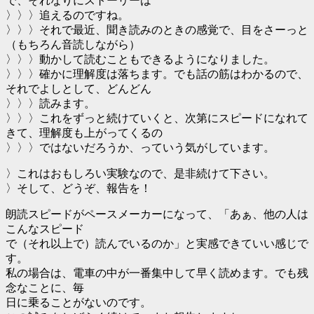
で、それなりにストーリーは
〉〉〉追えるのですね。
〉〉〉それで最近、聞き読みのときの感覚で、目をさーっと
（もちろん音読しながら）
〉〉〉動かして読むこともできるようになりました。
〉〉〉確かに理解度は落ちます。でも話の筋はわかるので、
それでよしとして、どんどん
〉〉〉読みます。
〉〉〉これをずっと続けていくと、次第にスピードになれて
きて、理解度も上がってくるの
〉〉〉ではないだろうか、っていう気がしています。
〉これはおもしろい実験なので、是非続けて下さい。
〉そして、どうぞ、報告を！
朗読スピードがペースメーカーになって、「あぁ、他の人は
こんなスピード
で（それ以上で）読んでいるのか」と実感できていい感じで
す。
私の場合は、電車の中が一番集中して早く読めます。でも残
念なことに、毎
日に乗ることがないのです。