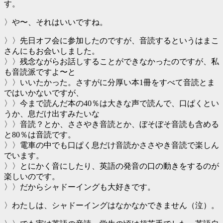
す。
〉や〜、それはいいですね。
〉〉先日オフ会に参加したのですが、音読するというはまこ
さんにもお会いしました。
〉〉残念ながらお話しすることができなかったのですが、私
も音読派ですよ〜と
〉〉いいたかった。さすがに分厚い本1冊をすべて音読とま
ではいかないですが、
〉〉今まで読んだ本の40％は大きな声で読んで、口ぱくとい
うか、息だけ出すみたいな
〉〉音読？とか、ささやき音読とか、ぼそぼそ音読も含める
と80％は音読です。
〉〉電車の中でも口ぱく息だけ音読かささやき音読で楽しん
でいます。
〉〉とにかく音にしたり、英語の発音の口の動きをするのが
楽しいのです。
〉〉だからシャドーイングも大好きです。
〉わたしは、シャドーイングはなかなかできません（泣）。