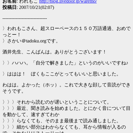
お名前
: われもこ
http://blog.livedoor.jp/waremo/
投稿日
: 2007/10/21(02:07)
------------------------------
〉われもこさん、超スローペースの１５０万語通過、おめで
っとー！
〉さかい＠tadoku.orgです。
酒井先生、こんばんは。ありがとうございます！
〉〉ハハハ。「自分で解きました」というのがいいですね♪
〉ははは！ ぼくもここがとってもいいと思いました。
わはは。よかった（ホッ）。これで大きな顔して音読ができ
そうです。
〉〉〉それから読むのが遅いということについて。
〉〉〉最近、聞き読みを始めました。とにかく音について目
を動かして、速すぎてわか
〉〉〉らなくても、そのまま最後まで読み通しました。
〉〉〉細かい部分はわからなくても、耳から情報が入るの