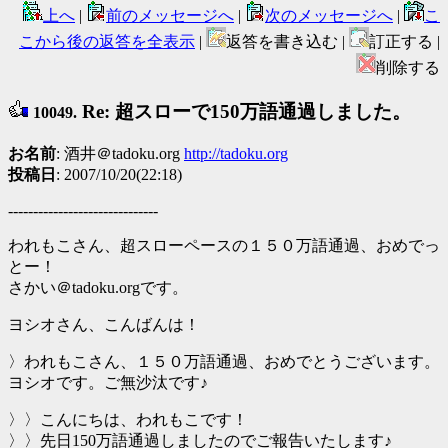
上へ
|
前のメッセージへ
|
次のメッセージへ
|
こ
こから後の返答を全表示
|
返答を書き込む |
訂正する |
削除する
Re: 超スローで150万語通過しました。
10049.
お名前
: 酒井＠tadoku.org
http://tadoku.org
投稿日
: 2007/10/20(22:18)
------------------------------
われもこさん、超スローペースの１５０万語通過、おめでっ
とー！
さかい＠tadoku.orgです。
ヨシオさん、こんばんは！
〉われもこさん、１５０万語通過、おめでとうございます。
ヨシオです。ご無沙汰です♪
〉〉こんにちは、われもこです！
〉〉先日150万語通過しましたのでご報告いたします♪