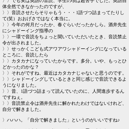
〉〉でも実は英語の音読、学生の頃は超苦手でした。英語自
体全然できなかったのですが、
〉〉音読させたらそりゃもう・・・1語づつ詰まってたりし
て(笑）おおげさではなく本当に。
〉〉今年の何月だったか、春ぐらいだったかしら。酒井先生
にシャドーイング指導の
〉〉一環で音読をちょっと聞いていただいたとき、音読禁止
令が出されました。
〉〉せっかくこども式アワアワシャドーイングになっている
ところに、音読したら
〉〉カタカナになっていたからです。多分。いや、もっとひ
どかったのかな？
〉〉それがですね、最近はカタカナじゃないと思うのです。
〉〉シャドーイングしているときと同じ感じで音読できるよ
うになりました。
〉〉昔、1語づつ詰まって読んでいたのに、人間進歩するん
ですねぇ。
〉〉音読禁止令は酒井先生に解かれたわけではないけれど、
自分で解きました。
〉ハハハ。「自分で解きました」というのがいいですね♪