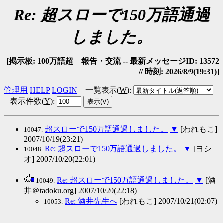
Re: 超スローで150万語通過
しました。
[掲示板: 100万語超 報告・交流 -- 最新メッセージID: 13572
// 時刻: 2026/8/9(19:31)]
管理用
HELP
LOGIN
一覧表示(
W
)
:
表示件数(
Y
)
:
超スローで150万語通過しました。
▼
[われもこ]
10047.
2007/10/19(23:21)
Re: 超スローで150万語通過しました。
▼
[ヨシ
10048.
オ] 2007/10/20(22:01)
Re: 超スローで150万語通過しました。
▼
[酒
10049.
井＠tadoku.org] 2007/10/20(22:18)
Re: 酒井先生へ
[われもこ] 2007/10/21(02:07)
10053.