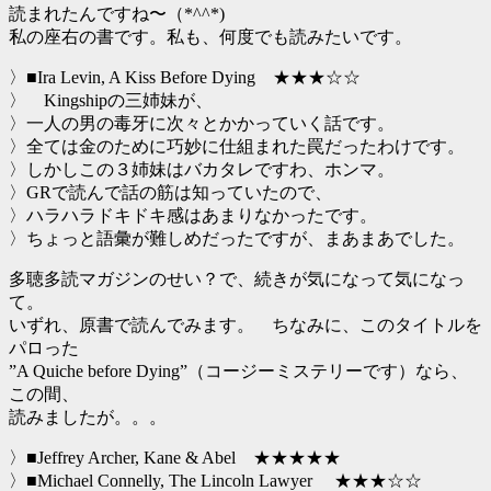
読まれたんですね〜（*^^*)
私の座右の書です。私も、何度でも読みたいです。
〉■Ira Levin, A Kiss Before Dying ★★★☆☆
〉 Kingshipの三姉妹が、
〉一人の男の毒牙に次々とかかっていく話です。
〉全ては金のために巧妙に仕組まれた罠だったわけです。
〉しかしこの３姉妹はバカタレですわ、ホンマ。
〉GRで読んで話の筋は知っていたので、
〉ハラハラドキドキ感はあまりなかったです。
〉ちょっと語彙が難しめだったですが、まあまあでした。
多聴多読マガジンのせい？で、続きが気になって気になっ
て。
いずれ、原書で読んでみます。 ちなみに、このタイトルを
パロった
”A Quiche before Dying”（コージーミステリーです）なら、
この間、
読みましたが。。。
〉■Jeffrey Archer, Kane & Abel ★★★★★
〉■Michael Connelly, The Lincoln Lawyer ★★★☆☆