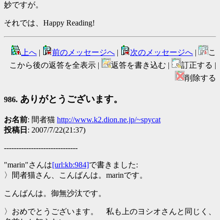
妙ですが。
それでは、Happy Reading!
上へ
|
前のメッセージへ
|
次のメッセージへ
|
こ
こから後の返答を全表示 |
返答を書き込む |
訂正する |
削除する
ありがとうございます。
986.
お名前
: 間者猫
http://www.k2.dion.ne.jp/~spycat
投稿日
: 2007/7/22(21:37)
------------------------------
"marin"さんは
[url:kb:984]
で書きました:
〉間者猫さん、こんばんは。marinです。
こんばんは。御無沙汰です。
〉おめでとうございます。 私も上のヨシオさんと同じく、