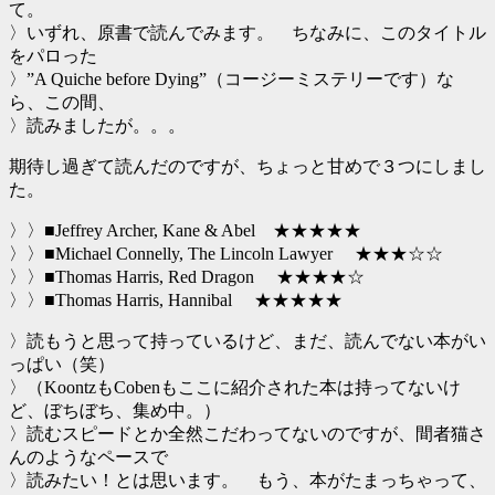
て。
〉いずれ、原書で読んでみます。 ちなみに、このタイトル
をパロった
〉”A Quiche before Dying”（コージーミステリーです）な
ら、この間、
〉読みましたが。。。
期待し過ぎて読んだのですが、ちょっと甘めで３つにしまし
た。
〉〉■Jeffrey Archer, Kane & Abel ★★★★★
〉〉■Michael Connelly, The Lincoln Lawyer ★★★☆☆
〉〉■Thomas Harris, Red Dragon ★★★★☆
〉〉■Thomas Harris, Hannibal ★★★★★
〉読もうと思って持っているけど、まだ、読んでない本がい
っぱい（笑）
〉（KoontzもCobenもここに紹介された本は持ってないけ
ど、ぼちぼち、集め中。）
〉読むスピードとか全然こだわってないのですが、間者猫さ
んのようなペースで
〉読みたい！とは思います。 もう、本がたまっちゃって、