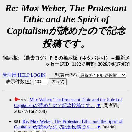
Re: Max Weber, The Protestant
Ethic and the Spirit of
Capitalismが読めたので記念
投稿です。
[掲示板: 〈過去ログ〉ＰＢの掲示板（ネタバレ可） -- 最新メ
ッセージID: 1182 // 時刻: 2026/8/9(17:07)]
管理用
HELP
LOGIN
一覧表示(
W
)
:
表示件数(
Y
)
:
Max Weber, The Protestant Ethic and the Spirit of
978.
Capitalismが読めたので記念投稿です。
▼
[間者猫]
2007/7/16(21:08)
Re: Max Weber, The Protestant Ethic and the Spirit of
984.
Capitalismが読めたので記念投稿です。
▼
[marin]