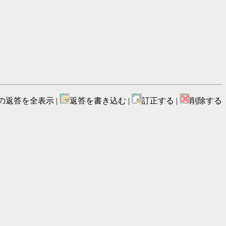
の返答を全表示 |
返答を書き込む |
訂正する |
削除する