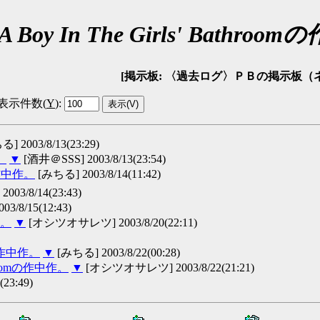
s A Boy In The Girls' Bathro
[掲示板: 〈過去ログ〉ＰＢの掲示板（ネタバレ可） 
表示件数(
Y
)
:
] 2003/8/13(23:29)
作。
▼
[酒井＠SSS] 2003/8/13(23:54)
omの作中作。
[みちる] 2003/8/14(11:42)
03/8/14(23:43)
3/8/15(12:43)
中作。
▼
[オシツオサレツ] 2003/8/20(22:11)
oomの作中作。
▼
[みちる] 2003/8/22(00:28)
Bathroomの作中作。
▼
[オシツオサレツ] 2003/8/22(21:21)
23:49)