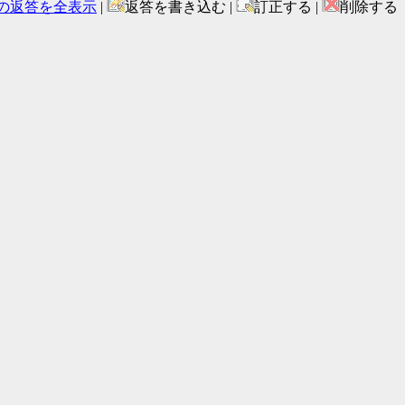
の返答を全表示
|
返答を書き込む |
訂正する |
削除する