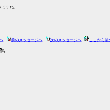
きますね。
へ
|
前のメッセージへ
|
次のメッセージへ
|
ここから後
作中作。
、