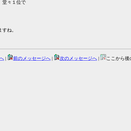
、堂々１位で
ますね。
へ
|
前のメッセージへ
|
次のメッセージへ
|
ここから後