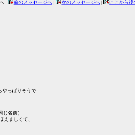
へ |
前のメッセージへ
|
次のメッセージへ
|
ここから後
らやっぱりそうで
と同じ名前）
ほほえましくて、