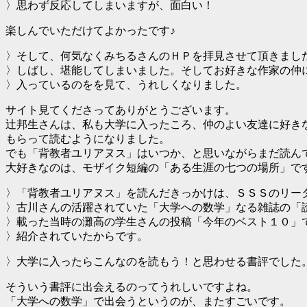
〉思わず反応してしまいますが、面白い！
楽しんでいただけてよかったです♪
〉そして、何気なくみちるさんのＨＰを拝見させて頂きまし
〉しばし、堪能してしまいました。そしてお好きな作家の仲
〉入っているのをを見て、うれしくなりました。
サイト見てくださってありがとうございます。
辻邦生さんは、私も大学に入ったころ、仲のよい友達に好き
もらって読むようになりました。
でも「背教者ユリアヌス」はいつか、と思いながらまだ読ん
大好きなのは、モザイク短編の「ある生涯の七つの場所」で
〉「背教者ユリアヌス」を読んだきっかけは、ＳＳＳのリー
〉古川さんの活躍されていた「大学への数学」なる雑誌の「
〉載った当時の灘高の学生さんの投稿「今年のベスト１０」
〉紹介されていたからです。
〉大学に入ったらこんなのを読もう！と思わせる書評でした
そういう書評に出会えるのってうれしいですよね。
「大学への数学」で出会うというのが、またすごいです。