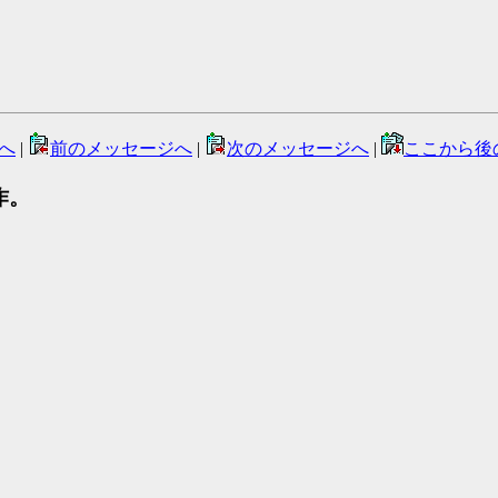
へ
|
前のメッセージへ
|
次のメッセージへ
|
ここから後
中作。