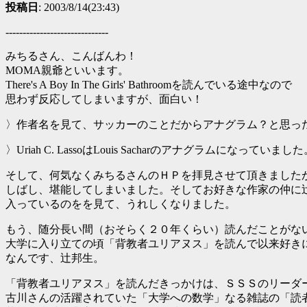
投稿日
: 2003/8/14(23:43)
------------------------------
みちるさん、こんばんわ！
MOMA親爺といいます。
There's A Boy In The Girls' Bathroomを読んでいる途中なので
思わず反応してしまいますが、面白い！
〉作者名を見て、サッカーのことだからアナグラム？と思っ
〉Uriah C. LassoはLouis Sacharのアナグラムになっていまし
そして、何気なくみちるさんのＨＰを拝見させて頂きました
しばし、堪能してしまいました。そしてお好きな作家の仲に
入っているのをを見て、うれしくなりました。
もう、随分長い間（おそらく２０年くらい）読んだことがな
大学に入り立ての頃「背教者ユリアヌス」を読んで以来好き
なんです、辻邦生。
「背教者ユリアヌス」を読んだきっかけは、ＳＳＳのリーダ
古川さんの活躍されていた「大学への数学」なる雑誌の「読