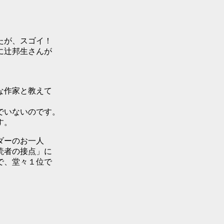
たが、スゴイ！
に辻邦生さんが
な作家と教えて
でいないのです。
す。
ダーのお一人
読者の接点」に
で、堂々１位で
。