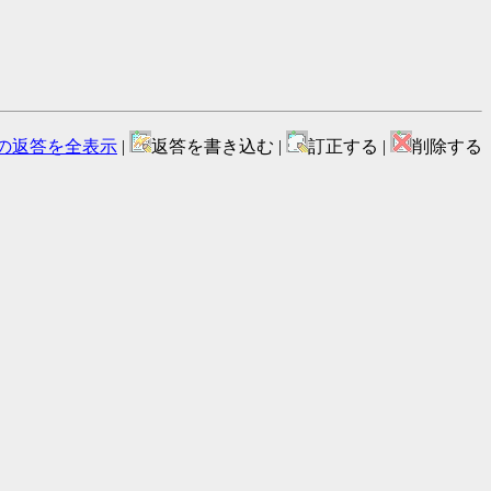
の返答を全表示
|
返答を書き込む |
訂正する |
削除する