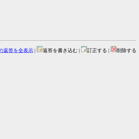
の返答を全表示
|
返答を書き込む |
訂正する |
削除する