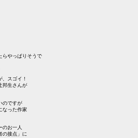
たらやっぱりそうで
た。
が、スゴイ！
辻邦生さんが
いのですが
になった作家
ーのお一人
者の接点」に