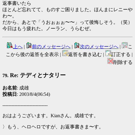
返事書いたら
ほとんど忘れてて、ものすご困りました。ほんまにレニーや
わ〜。
だから、あとで「うおぉぉぉ〜〜」って後悔しそう。（笑）
今日はもう疲れた。ノーラン、うらむぜ。
上へ
|
前のメッセージへ
|
次のメッセージへ
|
こ
こから後の返答を全表示 |
返答を書き込む |
訂正する |
削除する
Re: テディとナタリー
79.
お名前
: 成雄
投稿日
: 2003/8/4(06:54)
------------------------------
おはようございます。Kianさん。成雄です。
〉もう、ヘロヘロですが、お返事書きま〜す。