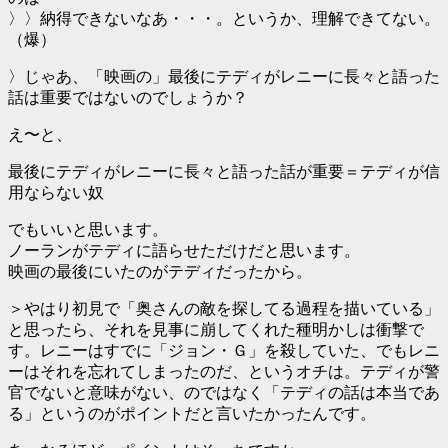
〉〉納得できないなあ・・・。というか、理解できてない。
（爆）
〉じゃあ、「映画の」最後にテディがレニーに長々と語った
話は重要ではないのでしょうか？
え〜と、
最後にテディがレニーに長々と語った話が重要＝テディが信
用ならない奴
でもいいと思います。
ノーランがテディに語らせただけだと思います。
映画の最後にいたのがテディだったから。
＞やはり初見で「奥さんの敵を探してる過程を描いている」
と思ったら、それを見事に崩してくれた種明かしは衝撃で
す。レニーはすでに「ジョン・Ｇ」を殺していた、でもレニ
ーはそれを忘れてしまったのだ、というオチは。テディが警
官でないと意味がない、のではなく「テディの話は本当であ
る」というのがポイントだと言いたかったんです。