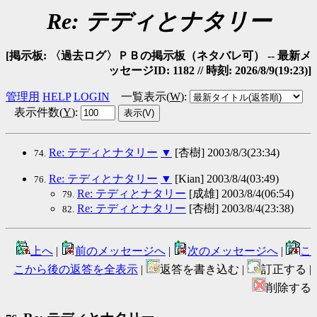
Re: テディとナタリー
[掲示板: 〈過去ログ〉ＰＢの掲示板（ネタバレ可） -- 最新メ
ッセージID: 1182 // 時刻: 2026/8/9(19:23)]
管理用
HELP
LOGIN
一覧表示(
W
)
:
表示件数(
Y
)
:
Re: テディとナタリー
▼
[杏樹] 2003/8/3(23:34)
74.
Re: テディとナタリー
▼
[Kian] 2003/8/4(03:49)
76.
Re: テディとナタリー
[成雄] 2003/8/4(06:54)
79.
Re: テディとナタリー
[杏樹] 2003/8/4(23:38)
82.
上へ
|
前のメッセージへ
|
次のメッセージへ
|
こ
こから後の返答を全表示
|
返答を書き込む |
訂正する |
削除する