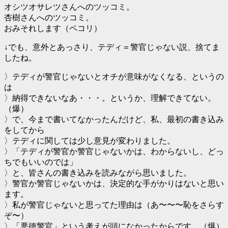
オシツオサレツさんへのツッコミ。
杏樹さんへのツッコミ。
おみそれします（ペコリ）
↓でも、意外とあっさり、テディ＝警官じゃない説、捨てま
したね。
〉テディが警官じゃないとオチが意味がなくなる、というの
は
〉納得できないなあ・・・。というか、理解できてない。
（爆）
〉で、今まで書いてなかったんだけど、私、最初の書き込み
をしてから
〉テディに関しては少し意見が変わりました。
〉「テディが警官か警官じゃないかは、わからないし、どっ
ちでもいいのでは」
〉と、皆さんの書き込みを読みながら思いました。
〉警官か警官じゃないかは、決定的な手がかりはないと思い
ます。
〉私が警官じゃないと思ってた理由は（あ〜〜〜恥をさらす
ぞ〜）
〉「悪徳警官」という考えが頭になかったからです。（爆）