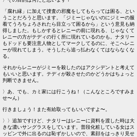
「腐れ縁」に加えて捜査の邪魔をしてもらっては困る、とい
うことだろうと思います。「ジミーじゃないのにジミーの服
着てうろちょろされたら目立って困るから」という意見も納
得しました。もしかするとレニーの前に現れる、じゃなくて
レニーの方がテディの行く所に現れているのかも。ナタリー
もドッドも要注意人物としてマークしてるのに、そこへレニ
ーが現れてしまう。そうしたら追っ払わなくてはならなくな
る。
それからレニーがジミーを殺したのはアクシデントと考えて
もいいと思います。テディが殺させたのかどうかはちょっと
判断できません。
〉あ、でも、カミ家には行こうね！（こんなところですみま
せ〜ん）
行きましょう！また有給取ってもいいですよ〜。
〉〉追加ですけど、ナタリーはレニーに資料を渡した時は大
きな濃いサングラスをしています。普段化粧している女はス
ッピンで外に出るのは恥ずかしいので、素顔をはっきり見せ