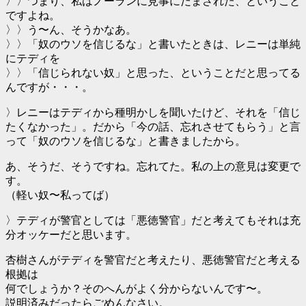
〉〉つまり、私はノーランに見事にだまされた、ということ
ですよね。
〉〉う〜ん、そうかなあ。
〉〉「奴のウソを信じるな」と書いたときは、レニーは単純
にテディを
〉〉「信じられない奴」と思った、ということだと思ってる
んですが・・・。
〉レニーはテディから種明かしを聞いたけど、それを「信じ
たくなかった」。だから「今の話、忘れさせてもらう」と言
って「奴のウソを信じるな」と書きましたから。
あ、そうだ、そうですね。忘れてた。私の上の意見は変更で
す。
（軽い奴〜私ってば）
〉テディが警官としては「悪徳警官」だと考えてもそれは充
分オッケーだと思います。
杏樹さんがテディを警官だと考えたり、悪徳警官だと考える
根拠は
何でしょうか？そのへんがよく分からないんです〜。
説明済みだったらごめんなさい。