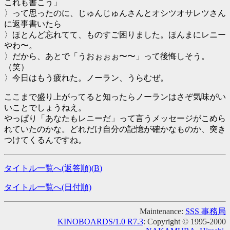
これも書こう」
〉って思ったのに、じゅんじゅんさんとオシツオサレツさん
に返事書いたら
〉ほとんど忘れてて、ものすご困りました。ほんまにレニー
やわ〜。
〉だから、あとで「うおぉぉぉ〜〜」って後悔しそう。
（笑）
〉今日はもう疲れた。ノーラン、うらむぜ。
ここまで盛り上がってると知ったらノーランはさぞ気味がい
いことでしょうねえ。
やっぱり「あなたもレニーだ」って言うメッセージがこめら
れていたのかな。どれだけ自分の記憶が確かなものか、突き
つけてくるんですね。
タイトル一覧へ(返答順)(
B
)
タイトル一覧へ(日付順)
Maintenance:
SSS 事務局
KINOBOARDS/1.0 R7.3
: Copyright © 1995-2000