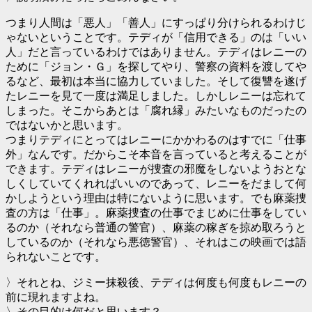
つまり人間は「悪人」「善人」にすっぱり分けられるわけじ
ゃないということです。テディが「信用できる」のは「いい
人」だと言っているわけではありません。テディはレニーの
ために「ジョン・Ｇ」を探してやり、警察の資料を渡してや
るなど、最初は本当に協力していました。そして復讐を遂げ
たレニーを見て一度は満足しました。しかしレニーは忘れて
しまった。そこからあとは「腐れ縁」みたいなものだったの
ではないかと思います。
つまりテディにとってはレニーにかかわるのはすでに「仕事
外」なんです。だからこそ本音を言っていると考えることが
できます。テディはレニーが捜査の邪魔をしないようおとな
しくしていてくれればいいのであって、レニーをだまして何
かしようという理由は特にないように思います。でも麻薬捜
査の方は「仕事」。麻薬捜査の仕事でまじめに仕事をしてい
るのか（それなら普通の警官）、麻薬の稼ぎを掠め取ろうと
しているのか（それなら悪徳警官）、それはこの映画では語
られないことです。
〉それとね、ジミー抹殺後、テディは何度も何度もレニーの
前に現れますよね。
〉その目的は何だと思います？