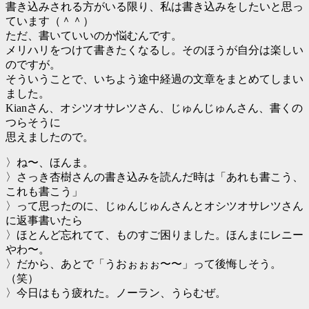
書き込みされる方がいる限り、私は書き込みをしたいと思っ
ています（＾＾）
ただ、書いていいのか悩むんです。
メリハリをつけて書きたくなるし。そのほうが自分は楽しい
のですが。
そういうことで、いちよう途中経過の文章をまとめてしまい
ました。
Kianさん、オシツオサレツさん、じゅんじゅんさん、書くの
つらそうに
思えましたので。
〉ね〜、ほんま。
〉さっき杏樹さんの書き込みを読んだ時は「あれも書こう、
これも書こう」
〉って思ったのに、じゅんじゅんさんとオシツオサレツさん
に返事書いたら
〉ほとんど忘れてて、ものすご困りました。ほんまにレニー
やわ〜。
〉だから、あとで「うおぉぉぉ〜〜」って後悔しそう。
（笑）
〉今日はもう疲れた。ノーラン、うらむぜ。