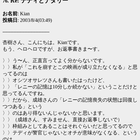
Re: テディとナタリー
76.
お名前
: Kian
投稿日
: 2003/8/4(03:49)
------------------------------
杏樹さん、こんにちは。Kianです。
もう、ヘロヘロですが、お返事書きま〜す。
〉〉う〜ん、正直言ってよく分からないです。
〉〉私が「これを崩すとこの映画が成り立たなくなる」と思
ってるのは
〉〉オシツオサレツさんも書いたはったけど、
〉〉「レニーの記憶は10分しか続かない」ということだけと
思ってるんですね。
〉〉だから、成雄さんの「レニーの記憶喪失の状態は回復し
つつある」という
〉〉のはあり得ないんじゃないかと思います。
〉〉（成雄さん、すみません、直接お返事しないで）
〉〉枠組みとしてあることはそれぐらいだと思ってるので
〉〉テディが警官じゃないとオチが意味がなくなる、という
のは