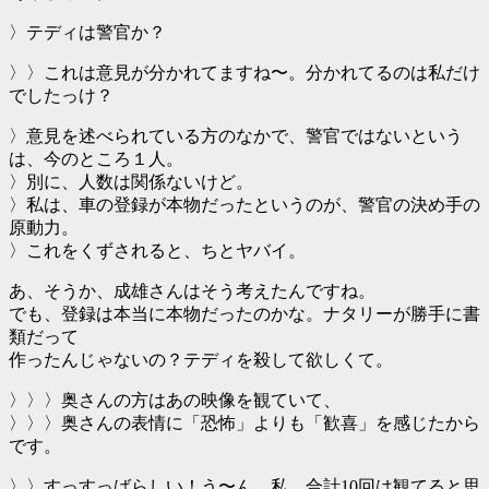
〉テディは警官か？
〉〉これは意見が分かれてますね〜。分かれてるのは私だけ
でしたっけ？
〉意見を述べられている方のなかで、警官ではないという
は、今のところ１人。
〉別に、人数は関係ないけど。
〉私は、車の登録が本物だったというのが、警官の決め手の
原動力。
〉これをくずされると、ちとヤバイ。
あ、そうか、成雄さんはそう考えたんですね。
でも、登録は本当に本物だったのかな。ナタリーが勝手に書
類だって
作ったんじゃないの？テディを殺して欲しくて。
〉〉〉奥さんの方はあの映像を観ていて、
〉〉〉奥さんの表情に「恐怖」よりも「歓喜」を感じたから
です。
〉〉すっすっばらしい！う〜ん、私、合計10回は観てると思