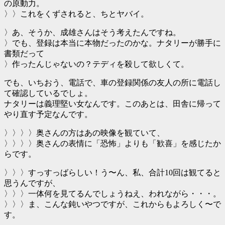
の原動力。
〉〉これをくずされると、ちとヤバイ。
〉あ、そうか、成雄さんはそう考えたんですね。
〉でも、登録は本当に本物だったのかな。ナタリーが勝手に
書類だって
〉作ったんじゃないの？テディを殺して欲しくて。
でも、いちおう、電話で、車の登録関係の友人の所に電話し
て確認しているでしょ。
ナタリーは義理堅い女なんです。このあとは、田舎に帰って
やり直す予定なんです。
〉〉〉〉奥さんの方はあの映像を観ていて、
〉〉〉〉奥さんの表情に「恐怖」よりも「歓喜」を感じたか
らです。
〉〉〉すっすっばらしい！う〜ん、私、合計10回は観てると
思うんですが、
〉〉〉一体何を見てるんでしょうねえ、われながら・・・。
〉〉〉ま、こんな鈍いやつですが、これからもよろしく〜で
す。