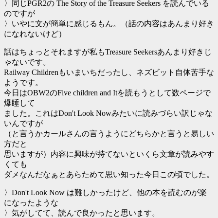
〉同じPGR2の The Story of the Treasure Seekers を読んでいる
のですが
〉いやに文が簡単に感じるもん。（話の内容はあんまり好き
になれないけど）
話はちょっとそれますが私もTreasure Seekersあんまり好きじ
ゃないです。
Railway Childrenもいまいちだったし、ネズビット自体苦手な
ようです。
今日はOBW2のFive children and Itを読もうとして数ページで
爆睡して
ました。これはDon't Look Nowみたいに読みづらい訳じゃな
いんですが
（と言うかカールさんの言うようにどちらかと言うと易しい
方だと
思いますが）内容に興味が持てないといくら文章が読みやす
くても
ダメなんだなぁとあらためて思い知った今日この頃でした。
〉Don't Look Now は難しかったけど、他の本を読むのが楽
になったような
〉気がしてて、読んで良かったと思います。