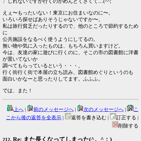
〉しれないですが行くのがめんどくさくて…(^^;
えぇ〜もったいない！東京にお住まいなのに〜。
いろいろ探せばありそうじゃないですか〜。
私は旅行貧乏だったりするので、他のところで節約するため
に
公共施設をなるべく使うようにしてるの。
無い物や気に入ったものは、もちろん買いますけど。
今は、友達の家に遊びに行くのに、そこの市の図書館に洋書
が置いてないか
調べてもらっているという・・・。
行く街行く街で本屋の立ち読み、図書館めぐりというのも
面白いかなーと思ったりしてます。ふふふ。
では、また！
上へ
|
前のメッセージへ
|
次のメッセージへ
|
こ
こから後の返答を全表示
|
返答を書き込む |
訂正する |
削除する
Re: また長くなってしまった(^。^；)
212.