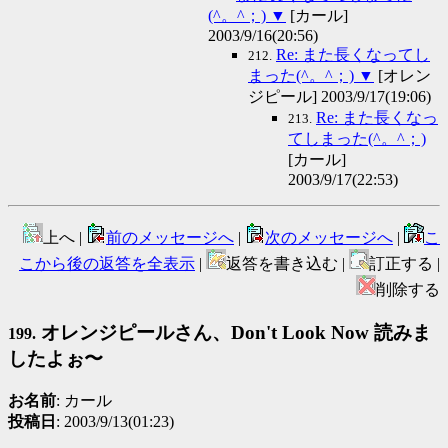
(^。^；)
▼
[カール]
2003/9/16(20:56)
Re: また長くなってし
212.
まった(^。^；)
▼
[オレン
ジピール] 2003/9/17(19:06)
Re: また長くなっ
213.
てしまった(^。^；)
[カール]
2003/9/17(22:53)
上へ |
前のメッセージへ
|
次のメッセージへ
|
こ
こから後の返答を全表示
|
返答を書き込む |
訂正する |
削除する
オレンジピールさん、Don't Look Now 読みま
199.
したよぉ〜
お名前
: カール
投稿日
: 2003/9/13(01:23)