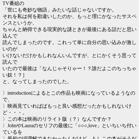
TV番組の
「世にも奇妙な物語」みたいな話じゃないですか。
それを私は何を勘違いしたのか、もっと理にかなったサスペ
ンスというか、
ちゃんと納得できる現実的な謎ときが最後にある話だと思い
込んで
読んでしまったのです。これって単に自分の思い込みが激し
いのが
いけないだけかもしれなんいんですが、とにかくそう思って
読んで
いたので最後は「なんじゃそりゃー！？誰だよこのちっちゃ
い奴！？］
と、なってしまったのでした。
〉introductionによるとこの作品も映画になっているようなの
で、
〉映画見ていればばもっと良い感想だったかもしれないけ
ど・・・。
〉この本は映画のリライト版（？）なんですか？
〉JohnやLauraのセリフの最後に「○○○,love」といちいち付い
ているを
〉最初の頃理解できなかったんだけど、もしこの本がそうだ