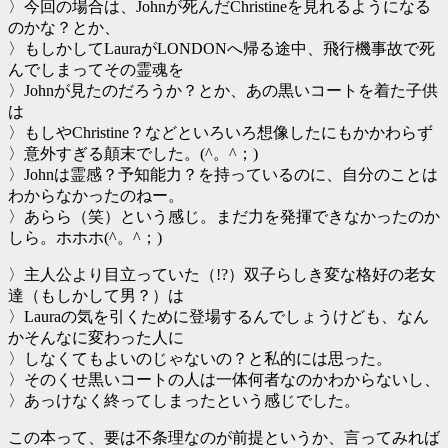
〉今回の場合は、Johnが死んだChristineを見れるようになる
のかな？とか、
〉もしかしてLauraがLONDONへ帰る途中、飛行機事故で死
んでしまってその霊魂を
〉Johnが見たのだろうか？とか、あの黒いコートを着た子供
は
〉もしやChristine？などといろいろ想像したにもかかわらず
〉意外すぎる顛末でした。(^。^；)
〉Johnは霊感？予知能力？を持っているのに、自分のことは
わからなかったのねー。
〉あらら（笑）という感じ。まだ力を発揮できなかったのか
しら。ホホホ(^。^；)
〉主人公より目立っていた（!?）双子らしき変な格好の老女
達（もしかして男？）は
〉Lauraの気を引くために登場するんでしょうけども、なん
かそんなに変わった人に
〉しなくてもよいのじゃないの？と私的には思った。
〉そのくせ黒いコートの人は一体何者なのかわからないし、
〉あっけなく終ってしまったという感じでした。
この本って、要は不条理なのが前提というか、言ってみれば