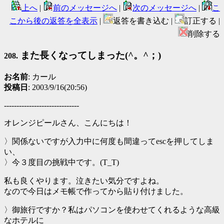
上へ
|
前のメッセージへ
|
次のメッセージへ
|
こ
こから後の返答を全表示
|
返答を書き込む |
訂正する |
削除する
また長くなってしまった(^。^；)
208.
お名前
: カール
投稿日
: 2003/9/16(20:56)
------------------------------
オレンジピールさん、こんにちは！
〉関係ないですが入力中に何度も間違ってescを押してしま
い、
〉今３度目の挑戦中です。(T_T)
私も良くやります。泣きたい気分ですよね。
なので今日はメモ帳で作ってから貼り付けました。
〉御旅行ですか？私はパソコンを使わせてくれるような高級
なホテルに