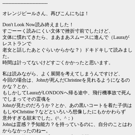
------------------------------
オレンジピールさん、再びこんにちは！
Don't Look Now読み終えました！
すごーーく読みにくい文体で挫折寸前でしたけど、
文体に慣れてきたら、まあまあスムースに進んで（Lauraが
レストランで
老女と話したあとぐらいからかな？）ドキドキして読みまし
た。
時間は計ってないけどすごくかかったと思います。
私は読みながら、よく展開を考えてしまうんですけど、
今回の場合は、Johnが死んだChristineを見れるようになるの
かな？とか、
もしかしてLauraがLONDONへ帰る途中、飛行機事故で死ん
でしまってその霊魂を
Johnが見たのだろうか？とか、あの黒いコートを着た子供は
もしやChristine？などといろいろ想像したにもかかわらず
意外すぎる顛末でした。(^。^；)
Johnは霊感？予知能力？を持っているのに、自分のことはわ
からなかったのねー。