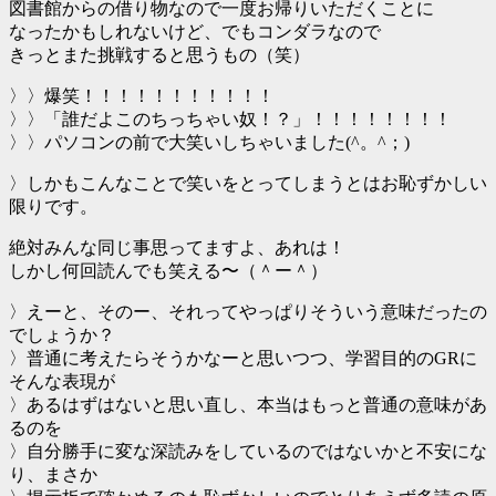
図書館からの借り物なので一度お帰りいただくことに
なったかもしれないけど、でもコンダラなので
きっとまた挑戦すると思うもの（笑）
〉〉爆笑！！！！！！！！！！！
〉〉「誰だよこのちっちゃい奴！？」！！！！！！！！
〉〉パソコンの前で大笑いしちゃいました(^。^；)
〉しかもこんなことで笑いをとってしまうとはお恥ずかしい
限りです。
絶対みんな同じ事思ってますよ、あれは！
しかし何回読んでも笑える〜（＾ー＾）
〉えーと、そのー、それってやっぱりそういう意味だったの
でしょうか？
〉普通に考えたらそうかなーと思いつつ、学習目的のGRに
そんな表現が
〉あるはずはないと思い直し、本当はもっと普通の意味があ
るのを
〉自分勝手に変な深読みをしているのではないかと不安にな
り、まさか