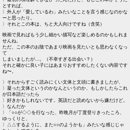
とすれば、
〉外人が「愛しているわ」みたいなことを言う感じなのかな
ーと思ったり。
〉それとこの本は、ちと大人向けですね（含笑）
映画で見ればもう少し細かい描写など楽しめるのかもしれま
せんね。
ただ、この本のお陰であまり映画を見たいとも思わなくなっ
て
しまいましたが…。（不幸すぎる出会い？）
それと確かに良い子にはあまりおすすめしたくない内容です
ね〜。
〉それからすごく読みにくい文体と文頭に書きましたが、
〉凝った文体というのかなんというのか、もしかしたらこれ
が日本語だったら
〉好きかもしれないです。英語だと読めないから嫌だけど。
〉なんだか
〉「○○が◇◇を行なった、昨晩月が丁度登りきったころ、
ゆっくりと、
〉△△するように、また○○のようかも」みたいな感じじゃ