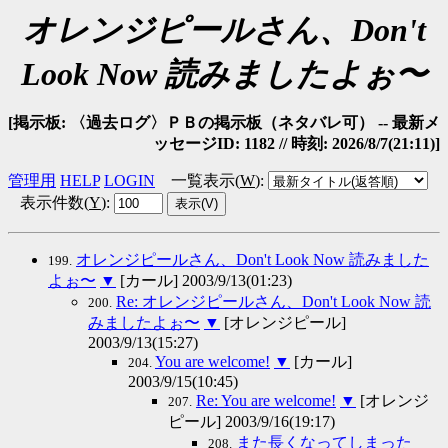
オレンジピールさん、Don't
Look Now 読みましたよぉ〜
[掲示板: 〈過去ログ〉ＰＢの掲示板（ネタバレ可） -- 最新メ
ッセージID: 1182 // 時刻: 2026/8/7(21:11)]
管理用
HELP
LOGIN
一覧表示(
W
)
:
表示件数(
Y
)
:
オレンジピールさん、Don't Look Now 読みました
199.
よぉ〜
▼
[カール] 2003/9/13(01:23)
Re: オレンジピールさん、Don't Look Now 読
200.
みましたよぉ〜
▼
[オレンジピール]
2003/9/13(15:27)
You are welcome!
▼
[カール]
204.
2003/9/15(10:45)
Re: You are welcome!
▼
[オレンジ
207.
ピール] 2003/9/16(19:17)
また長くなってしまった
208.