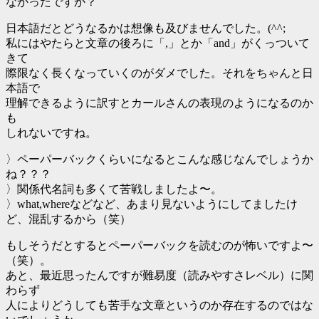
なかったですか？
日本語だとどうなるかは想像も及びませんでした。(^^;
私にはやたらと文章の後ろに「,」とか「and」がくっついて
きて
際限なく長くなっていくのがダメでした。それをちゃんと日
本語で
理解できるように訳すとカールさんの表現のようになるのか
も
しれないですね。
〉ペーパーバックくらいになるとこんな感じなんでしょうか
ね？？？
〉関係代名詞も多くて苦戦しましたよ〜。
〉what,whereなどなど、あまり見ないようにしてましたけ
ど、混乱するから（笑）
もしそうだとするとペーパーバックを読むのが怖いですよ〜
（笑）。
あと、最近思ったんですが難易度（読みやすさレベル）に関
わらず
人によりどうしても苦手な文章というのか存在するのではな