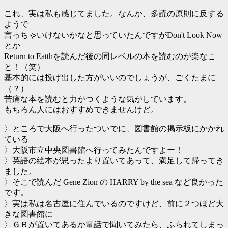
これ、実は私も感じてました。なんか、多読の原則に反する
ようで
言っちゃいけないかなと思っていたんですがDon't Look Now
とか
Return to Eatthを読んだ後の同レベルの本を読むのが楽なこ
と！（笑）
基本的には投げ出した方がいいのでしょうが、ごくたまに
（？）
苦痛な本を読むと力がつくような気がしています。
もちろん人にはおすすめできませんけど。
〉ところで大阪へ行ったついでに、図書館の掲示板にかかれ
ている
〉大阪市立中央図書館へ行ってみたんですよー！
〉英語の絵本が思ったより置いてあって、満足して帰ってき
ました。
〉そこで読んだ Gene Zion の HARRY by the sea など良かった
です。
〉実は私は名古屋に住んでいるのですけど、前に２つほど大
きな図書館に
〉ＧＲが置いてあるか電話で聞いてみたら、ふられてしまっ