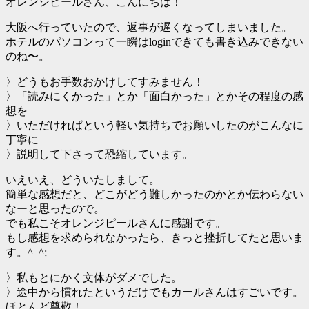
オレンジピールさん、こんにちは！
大阪へ行っていたので、返事が遅くなってしまいました。
ホテルのパソコンって一瞬はloginできても書き込みできない
のね〜。
〉どうもお手数おかけしてすみません！
〉「読みにくかった」とか「面白かった」とかその程度の感
想を
〉いただければという軽い気持ちでお願いしたのがこんなに
丁寧に
〉説明して下さって恐縮しています。
いえいえ、どういたしまして。
簡単な感想だと、どこがどう難しかったのかとか伝わらない
なーと思ったので。
でも私こそオレンジピールさんに感謝です。
もし感想を求められなかったら、きっと挫折してたと思いま
す。^_^;
〉私もとにかく文体がダメでした。
〉途中から慣れたというだけでもカールさんはすごいです。
ほとんど尊敬！