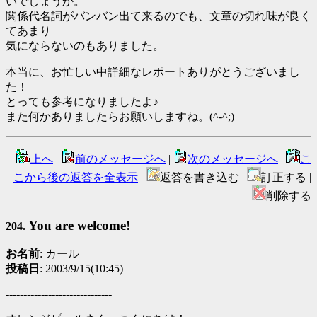
いでしょうか。
関係代名詞がバンバン出て来るのでも、文章の切れ味が良く
てあまり
気にならないのもありました。
本当に、お忙しい中詳細なレポートありがとうございまし
た！
とっても参考になりましたよ♪
また何かありましたらお願いしますね。(^-^;)
上へ
|
前のメッセージへ
|
次のメッセージへ
|
こ
こから後の返答を全表示
|
返答を書き込む |
訂正する |
削除する
You are welcome!
204.
お名前
: カール
投稿日
: 2003/9/15(10:45)
------------------------------