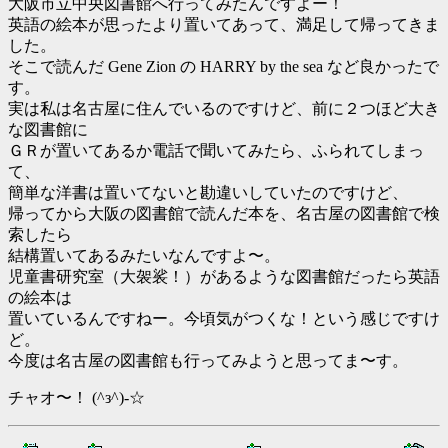
大阪市立中央図書館へ行ってみたんですよー！
英語の絵本が思ったより置いてあって、満足して帰ってきま
した。
そこで読んだ Gene Zion の HARRY by the sea など良かったで
す。
実は私は名古屋に住んでいるのですけど、前に２つほど大き
な図書館に
ＧＲが置いてあるか電話で聞いてみたら、ふられてしまっ
て、
簡単な洋書は置いてないと勘違いしていたのですけど、
帰ってから大阪の図書館で読んだ本を、名古屋の図書館で検
索したら
結構置いてあるみたいなんですよ〜。
児童書研究室（大袈裟！）があるような図書館だったら英語
の絵本は
置いているんですねー。今頃気がつくな！という感じですけ
ど。
今度は名古屋の図書館も行ってみようと思ってま〜す。
チャオ〜！ (^з^)-☆