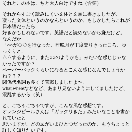
それとこの本は、ちと大人向けですね（含笑）
それからすごく読みにくい文体と文頭に書きましたが、
凝った文体というのかなんというのか、もしかしたらこれが
日本語だったら
好きかもしれないです。英語だと読めないから嫌だけど。
なんだか
「○○が◇◇を行なった、昨晩月が丁度登りきったころ、ゆ
っくりと、
△△するように、また○○のようかも」みたいな感じじゃな
かったですか？
ペーパーバックくらいになるとこんな感じなんでしょうか
ね？？？
関係代名詞も多くて苦戦しましたよ〜。
what,whereなどなど、あまり見ないようにしてましたけど、
混乱するから（笑）
と、ごちゃごちゃですが、こんな風な感想です。
オレンジピールさんは「ガックリきた」みたいなことを書か
れていたと
思いますが、どの辺がいまひとつだったのか、もうちょっと
詳しく知りたいです。