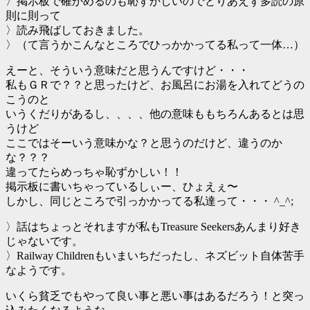
〉掲示板で確かめるのも恥ずかしいのでとりあえず多読の原
則に則って
〉読み飛ばしておきました。
〉（て言うかこんなところでひっかかってる私って一体…）
えーと、そういう意味だと思うんですけど・・・
私もＧＲで？？と思ったけど、お風呂にお湯を入れてどうの
こうのと
いうくだりがあるし、、、、他の意味ももちろんあるとは思
うけど
ここではそーいう意味かな？と思うのだけど、違うのか
な？？？
違ってたらめっちゃ恥ずかしい！！
掲示板に書いちゃっているしぃー、ひょえぇ〜
しかし、同じところで引っかかってる私達って・・・ ^_^;
〉話はちょっとそれますが私もTreasure Seekersあんまり好き
じゃないです。
〉Railway Childrenもいまいちだったし、ネズビット自体苦手
なようです。
いくら貧乏でもやって良い事と悪い事はあるだろう！と突っ