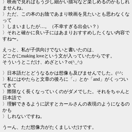
〉映画で見ればもう少し細かい描写など楽しめるのかもしれ
ませんね。
〉ただ、この本のお陰であまり映画を見たいとも思わなくな
って
〉しまいましたが…。（不幸すぎる出会い？）
〉それと確かに良い子にはあまりおすすめしたくない内容で
すね〜。
えっと、私が子供向けでないと書いたのは、
どこかにmaking loveという文が入っていたからです。
そういうとこだけ、めざとい？σ(^_^;)
〉日本語だとどうなるかは想像も及びませんでした。(^^;
〉私にはやたらと文章の後ろに「,」とか「and」がくっつい
てきて
〉際限なく長くなっていくのがダメでした。それをちゃんと
日本語で
〉理解できるように訳すとカールさんの表現のようになるの
かも
〉しれないですね。
うーん、ただ想像力がたくましいだけです。