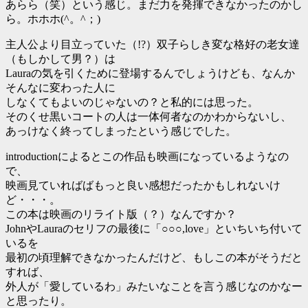
あらら（笑）という感じ。まだ力を発揮できなかったのかし
ら。ホホホ(^。^；)
主人公より目立っていた（!?）双子らしき変な格好の老女達
（もしかして男？）は
Lauraの気を引くために登場するんでしょうけども、なんか
そんなに変わった人に
しなくてもよいのじゃないの？と私的には思った。
そのくせ黒いコートの人は一体何者なのかわからないし、
あっけなく終ってしまったという感じでした。
introductionによるとこの作品も映画になっているようなの
で、
映画見ていればばもっと良い感想だったかもしれないけ
ど・・・。
この本は映画のリライト版（？）なんですか？
JohnやLauraのセリフの最後に「○○○,love」といちいち付いて
いるを
最初の頃理解できなかったんだけど、もしこの本がそうだと
すれば、
外人が「愛しているわ」みたいなことを言う感じなのかなー
と思ったり。