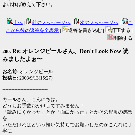
よければ教えて下さい。
上へ
|
前のメッセージへ
|
次のメッセージへ
|
こ
こから後の返答を全表示
|
返答を書き込む |
訂正する |
削除する
Re: オレンジピールさん、Don't Look Now 読
200.
みましたよぉ〜
お名前
: オレンジピール
投稿日
: 2003/9/13(15:27)
------------------------------
カールさん、こんにちは。
どうもお手数おかけしてすみません！
「読みにくかった」とか「面白かった」とかその程度の感想
を
いただければという軽い気持ちでお願いしたのがこんなに丁
寧に