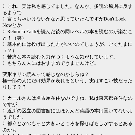
〉これ、実は私も感じてました。なんか、多読の原則に反す
るようで
〉言っちゃいけないかなと思っていたんですがDon't Look
Nowとか
〉Return to Eatthを読んだ後の同レベルの本を読むのが楽なこ
と！（笑）
〉基本的には投げ出した方がいいのでしょうが、ごくたまに
（？）
〉苦痛な本を読むと力がつくような気がしています。
〉もちろん人にはおすすめできませんけど。
変形キリン読みって感じなのかしらね？
極一部の人にだけ効果が表れるという、実はすごい技だった
りして？？
〉カールさんは名古屋在住なのですね。私は東京都在住なの
ですが、
〉近所の区立の図書館にはほとんど英語の本は置いてないよ
うでした。
〉都立とかのもっと大きいところを探せばもしかするとある
のかも