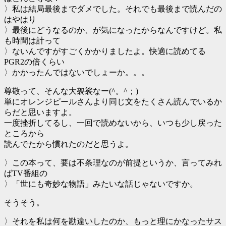
〉私は結局最後までダメでした。それでも最後まで読んだの
はやはり
〉最後にどうなるのか、が気になったからなんですけど。私
も時間は計って
〉ないんですがすごくかかりましたよ。快適に読めてる
PGR2の倍くらい
〉かかったんではないでしょーか。。。
尊敬って、そんな大袈裟なー(^。^；)
単にオレンジピールさんより同じ文をたくさん読んでいるか
らだと思いますよ。
一度挫折してるし、一回で読めないから、いつも少し戻った
ところから
読んでたから慣れたのだと思うよ。
〉この本って、要は不条理なのが前提というか、言ってみれ
ばTV番組の
〉「世にも奇妙な物語」みたいな話じゃないですか。
そうそう。
〉それを私は何を勘違いしたのか、もっと理にかなったサス