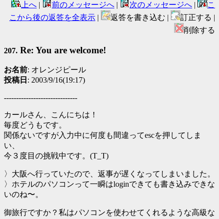
上へ
|
前のメッセージへ
|
次のメッセージへ
|
こ
こから後の返答を全表示
|
返答を書き込む |
訂正する |
削除する
Re: You are welcome!
207.
お名前
: オレンジピール
投稿日
: 2003/9/16(19:17)
------------------------------
カールさん、こんにちは！
毎度どうもです。
関係ないですが入力中に何度も間違ってescを押してしま
い、
今３度目の挑戦中です。(T_T)
〉大阪へ行っていたので、返事が遅くなってしまいました。
〉ホテルのパソコンって一瞬はloginできても書き込みできな
いのね〜。
御旅行ですか？私はパソコンを使わせてくれるような高級な