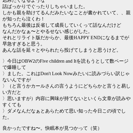
込みたくなるような
話ばっかりでぐったりしちゃいました。
しかも親を助けてるんだみたいなことが書かれていて、、親
が知ったら泣くわ！
もちろん最後は反省して成長していくって話なんだけど
なんだかなぁ〜とやるせない感じがした。
それとリライト版だからか、最後HAPPY ENDになるまでが
早急すぎると思う。
あんな話を延々とやられたら投げてしまうと思うけど。
〉今日はOBW2のFive children and Itを読もうとして数ページ
で爆睡して
〉ました。これはDon't Look Nowみたいに読みづらい訳じゃ
ないんですが
〉（と言うかカールさんの言うようにどちらかと言うと易し
い方だと
〉思いますが）内容に興味が持てないといくら文章が読みや
すくても
〉ダメなんだなぁとあらためて思い知った今日この頃でし
た。
良かったですね〜。快眠本が見つかって（笑）