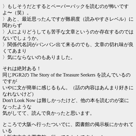
〉もしそうだとするとペーパーバックを読むのが怖いです
よ〜（笑）。
〉あと、最近思ったんですが難易度（読みやすさレベル）に
関わらず
〉人によりどうしても苦手な文章というのか存在するのでは
ないでしょうか。
〉関係代名詞がバンバン出て来るのでも、文章の切れ味が良
くてあまり
〉気にならないのもありました。
それは絶対ある！
同じPGR2の The Story of the Treasure Seekers を読んでいるの
ですが
いやに文が簡単に感じるもん。（話の内容はあんまり好きに
なれないけど）
Don't Look Now は難しかったけど、他の本を読むのが楽に
なったような
気がしてて、読んで良かったと思います。
ところで大阪へ行ったついでに、図書館の掲示板にかかれて
いる