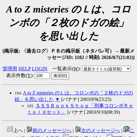
A to Z misteries のＬは、コロ
ンボの「２枚のドガの絵」
を思い出した
[掲示板: 〈過去ログ〉ＰＢの掲示板（ネタバレ可） -- 最新メ
ッセージID: 1182 // 時刻: 2026/8/7(21:02)]
管理用
HELP
LOGIN
一覧表示(
W
)
:
表示件数(
Y
)
:
A to Z misteries のＬは、コロンボの「２枚のドガの
194.
絵」を思い出した
▼
[バナナ] 2003/9/9(23:25)
ＳＳＳＢｏｏｋＳｈｏｐ「刑事コロンボＲｅ
195.
ｔｏｌｄセット」
[バナナ] 2003/9/10(08:39)
上へ |
前のメッセージへ
|
次のメッセージへ
|
こ