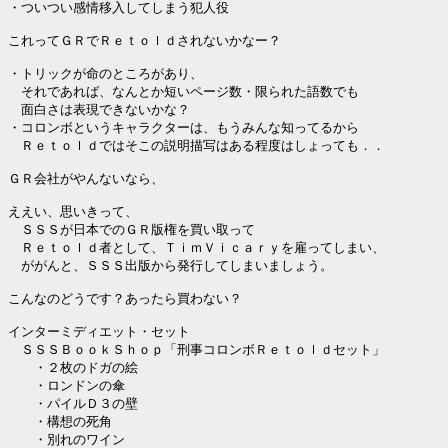
・ついつい感情移入してしまう犯人役

これってＧＲでＲｅｔｏｌｄされないかなー？

・トリックが命のところがあり、

　それであれば、なんとか短いページ数・限られた語数でも

　面白さは表現できないかな？

・コロンボというキャラクターは、もうみんな知ってるから

　Ｒｅｔｏｌｄではそこの説明描写はある程度はしょっても．．

ＧＲ会社がやんないなら、

ええい、思いきって、

　ＳＳＳが日本でのＧＲ版権を買い取って

　Ｒｅｔｏｌｄ者として、ＴｉｍＶｉｃａｒｙを雇ってしまい、

　ががんと、ＳＳＳ出版から発行してしまいましょう。

こんなのどうです？あったら買わない？

インターミディエット・セット

　ＳＳＳＢｏｏｋＳｈｏｐ「刑事コロンボＲｅｔｏｌｄセット」

　　・２枚のドガの絵

　　・ロンドンの傘

　　・パイルＤ３の壁

　　・構想の死角

　　・別れのワイン
