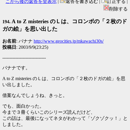
こから後の返答を全表示
|
返答を書き込む |
訂正する |
削除する
A to Z misteries のＬは、コロンボの「２枚のド
194.
ガの絵」を思い出した
お名前
: バナナ
http://www.geocities.jp/mkawachi30s/
投稿日
: 2003/9/9(23:25)
------------------------------
バナナです。
A to Z misteries のＬは、コロンボの「２枚のドガの絵」を思
い出しました。
借案なんでしょうね、きっと。
でも、面白かった。
今まで３冊くらいこのシリーズ読んだけど、
この話は、最後になってネタがわかって「ゾクゾクッ！」と
しました。