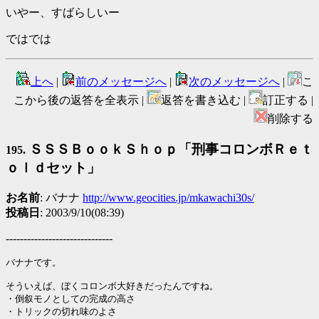
いやー、すばらしいー
ではでは
上へ
|
前のメッセージへ
|
次のメッセージへ
|
こ
こから後の返答を全表示 |
返答を書き込む |
訂正する |
削除する
ＳＳＳＢｏｏｋＳｈｏｐ「刑事コロンボＲｅｔ
195.
ｏｌｄセット」
お名前
: バナナ
http://www.geocities.jp/mkawachi30s/
投稿日
: 2003/9/10(08:39)
------------------------------
バナナです。

そういえば、ぼくコロンボ大好きだったんですね。

・倒叙モノとしての完成の高さ

・トリックの切れ味のよさ
