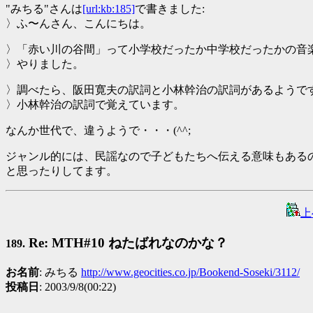
"みちる"さんは
[url:kb:185]
で書きました:
〉ふ〜んさん、こんにちは。
〉「赤い川の谷間」って小学校だったか中学校だったかの音
〉やりました。
〉調べたら、阪田寛夫の訳詞と小林幹治の訳詞があるようで
〉小林幹治の訳詞で覚えています。
なんか世代で、違うようで・・・(^^;
ジャンル的には、民謡なので子どもたちへ伝える意味もある
と思ったりしてます。
上
Re: MTH#10 ねたばれなのかな？
189.
お名前
: みちる
http://www.geocities.co.jp/Bookend-Soseki/3112/
投稿日
: 2003/9/8(00:22)
------------------------------