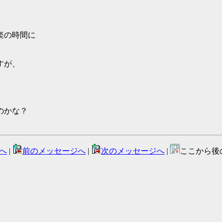
楽の時間に
すが、
のかな？
へ
|
前のメッセージへ
|
次のメッセージへ
|
ここから後