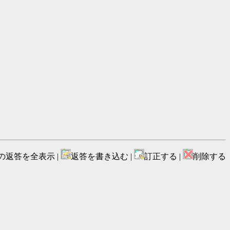
の返答を全表示 |
返答を書き込む |
訂正する |
削除する