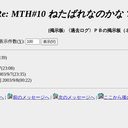
Re: MTH#10 ねたばれなのかな
[掲示板: 〈過去ログ〉ＰＢの掲示板（ネタバレ可） 
表示件数(
Y
)
:
39)
(23:08)
3/9/7(23:35)
003/9/8(00:22)
へ
|
前のメッセージへ
|
次のメッセージへ
|
ここから後