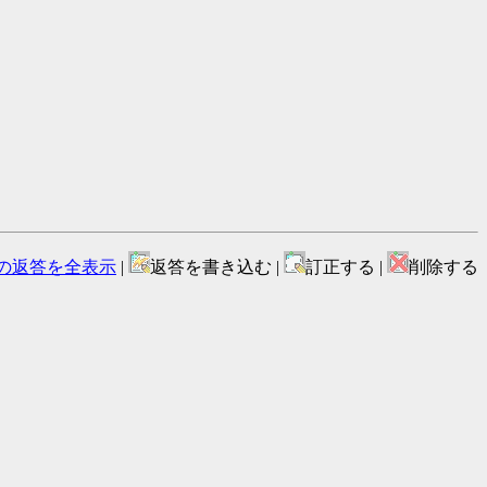
の返答を全表示
|
返答を書き込む |
訂正する |
削除する