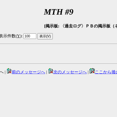
MTH #9
[掲示板: 〈過去ログ〉ＰＢの掲示板（ネタバレ可） 
表示件数(
Y
)
:
へ |
前のメッセージへ
|
次のメッセージへ
|
ここから後