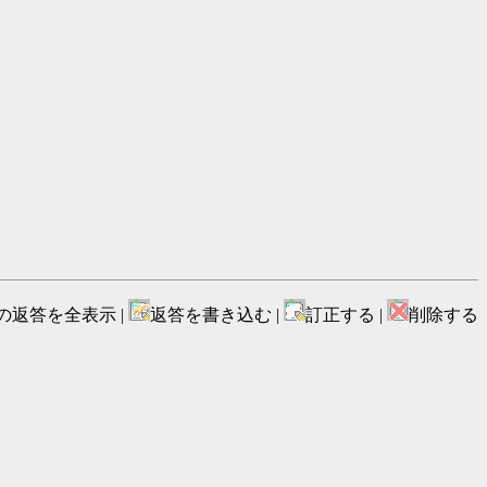
の返答を全表示 |
返答を書き込む |
訂正する |
削除する