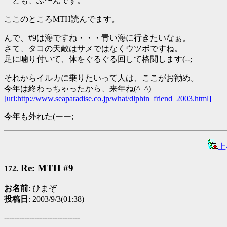
ども、ふ〜んです。
ここのところMTH読んでます。
んで、#9は海ですね・・・青い海に行きたいなぁ。
さて、タコの天敵はサメではなくウツボですね。
足に噛り付いて、体をぐるぐる回して格闘します(--;
それからイルカに乗りたいって人は、ここがお勧め。
今年は終わっちゃったから、来年ね(^_^)
[url:http://www.seaparadise.co.jp/what/dlphin_friend_2003.html]
今年も外れた(ーー;
上
Re: MTH #9
172.
お名前
: ひまぞ
投稿日
: 2003/9/3(01:38)
------------------------------