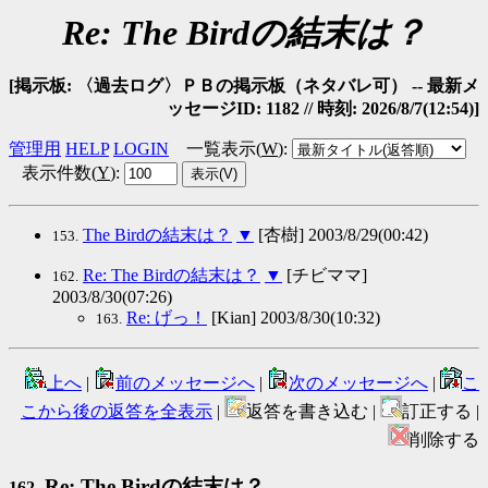
Re: The Birdの結末は？
[掲示板: 〈過去ログ〉ＰＢの掲示板（ネタバレ可） -- 最新メ
ッセージID: 1182 // 時刻: 2026/8/7(12:54)]
管理用
HELP
LOGIN
一覧表示(
W
)
:
表示件数(
Y
)
:
The Birdの結末は？
▼
[杏樹] 2003/8/29(00:42)
153.
Re: The Birdの結末は？
▼
[チビママ]
162.
2003/8/30(07:26)
Re: げっ！
[Kian] 2003/8/30(10:32)
163.
上へ
|
前のメッセージへ
|
次のメッセージへ
|
こ
こから後の返答を全表示
|
返答を書き込む |
訂正する |
削除する
Re: The Birdの結末は？
162.