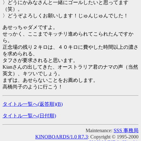
〉どうにかみなさんと一緒にゴールしたいと思ってます
（笑）。
〉どうぞよろしくお願いします！じゅんじゅんでした！
あせっちゃダメですよ。
せっかく、ここまでキッチリ進められてこられたんですか
ら。
正念場の残り２キロは、４０キロに費やした時間以上の濃さ
を求められる、
タフさが要求されると思います。
Kianさんの出してきた、オーストラリア君のナマの声（当然
英文）、キツいでしょう。
まずは、あせらないことをお薦めします。
高橋尚子のように行こう！
タイトル一覧へ(返答順)(
B
)
タイトル一覧へ(日付順)
Maintenance:
SSS 事務局
KINOBOARDS/1.0 R7.3
: Copyright © 1995-2000