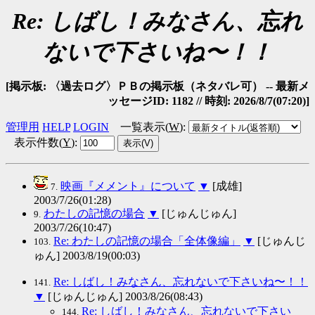
Re: しばし！みなさん、忘れ
ないで下さいね〜！！
[掲示板: 〈過去ログ〉ＰＢの掲示板（ネタバレ可） -- 最新メ
ッセージID: 1182 // 時刻: 2026/8/7(07:20)]
管理用
HELP
LOGIN
一覧表示(
W
)
:
表示件数(
Y
)
:
映画『メメント』について
▼
[成雄]
7.
2003/7/26(01:28)
わたしの記憶の場合
▼
[じゅんじゅん]
9.
2003/7/26(10:47)
Re: わたしの記憶の場合「全体像編」
▼
[じゅんじ
103.
ゅん] 2003/8/19(00:03)
Re: しばし！みなさん、忘れないで下さいね〜！！
141.
▼
[じゅんじゅん] 2003/8/26(08:43)
Re: しばし！みなさん、忘れないで下さい
144.