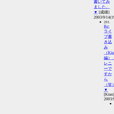
書いてみ
ました。
▼
[成雄]
2003/9/14(1
203.
Re:
ライ
ブ書
き込
み
（Kia
編）
レニ
ーで
すか
ら
（笑
▼
[Kian
2003/