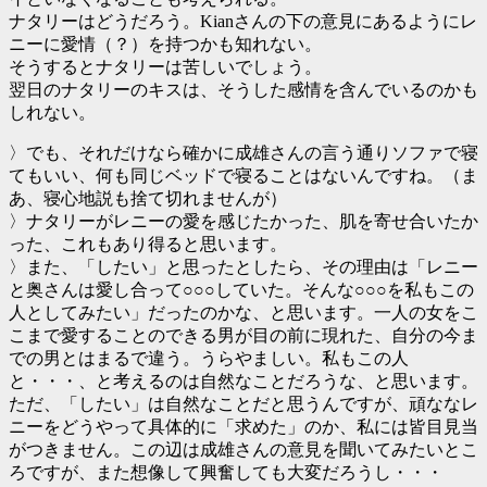
ナタリーはどうだろう。Kianさんの下の意見にあるようにレ
ニーに愛情（？）を持つかも知れない。
そうするとナタリーは苦しいでしょう。
翌日のナタリーのキスは、そうした感情を含んでいるのかも
しれない。
〉でも、それだけなら確かに成雄さんの言う通りソファで寝
てもいい、何も同じベッドで寝ることはないんですね。（ま
あ、寝心地説も捨て切れませんが）
〉ナタリーがレニーの愛を感じたかった、肌を寄せ合いたか
った、これもあり得ると思います。
〉また、「したい」と思ったとしたら、その理由は「レニー
と奥さんは愛し合って○○○していた。そんな○○○を私もこの
人としてみたい」だったのかな、と思います。一人の女をこ
こまで愛することのできる男が目の前に現れた、自分の今ま
での男とはまるで違う。うらやましい。私もこの人
と・・・、と考えるのは自然なことだろうな、と思います。
ただ、「したい」は自然なことだと思うんですが、頑ななレ
ニーをどうやって具体的に「求めた」のか、私には皆目見当
がつきません。この辺は成雄さんの意見を聞いてみたいとこ
ろですが、また想像して興奮しても大変だろうし・・・