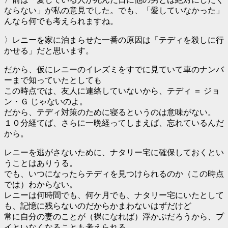
ならない」が私の意見でした。でも、「愛していなかった」
んなら何でも考えられますね。
〉レニーを家に泊まらせた一番の原因は「テディを殺しに行
かせる」だと思います。
だから、仮にレニーのイレズミをすでに見ていて車のナンバ
ーまで知っていたとしても
この時点では、友人に連絡していないから、テディ ＝ ジョ
ン・Ｇ じゃないのよ。
だから、テディ対策のために寝るというのは意味がない。
１０分経てば、さらに一晩経ってしまえば、忘れているんだ
から。
レニーを逃がさないために、ナタリー宅に確保しておくとい
うことはありうる。
でも、いつになったらテディを見つけられるのか（この時点
では）わからない。
レニーは何時間でも、何ケ月でも、ナタリー宅にいたとして
も、記憶に残らないのだからかまわないはずだけど
常に自分の妻のことが（裸になれば）浮かぶだろうから、プ
イといなくなることも考えられる。