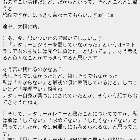
ものすごい労作だけど、だからといって、それとこれとは違
うと
恐縮ですが、はっきり言わせてもらいますm(__)m
途中、大幅に略。
〉あ、今、思いついたので書いてしまいます。
〉「ナタリーはジミーを愛していなかった」というオ−スト
ラリア君の意見には完全に負けた、と思ってます。そう考え
ると色々なことがすっきりすると思います。
そう言い切れるのかなぁ？
悲しそうではなかったけど、嬉しそうでもなかった。
私は「わからない」と最初の頃に表明しているけど。しつこ
いけど「義理堅い」感覚ね。
ナタリー自身が薬づけにされていたとか、そういう話すら出
てきそうだねぇ。
〉そして、ナタリーがレニーと寝たことについてですが、私
は前は「してない」「求めてない」「したくなってない」と
思ってましたが、今は何通りにも考えられるな、と思ってま
す。
〉前は「愛している人が死んだ日に他の男とは絶対にしたく