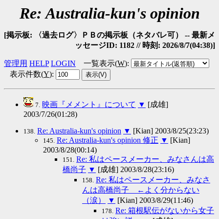
Re: Australia-kun's opinion
[掲示板: 〈過去ログ〉ＰＢの掲示板（ネタバレ可） -- 最新メ
ッセージID: 1182 // 時刻: 2026/8/7(04:38)]
管理用
HELP
LOGIN
一覧表示(
W
)
:
表示件数(
Y
)
:
映画『メメント』について
▼
[成雄]
7.
2003/7/26(01:28)
Re: Australia-kun's opinion
▼
[Kian] 2003/8/25(23:23)
138.
Re: Australia-kun's opinion 修正
▼
[Kian]
145.
2003/8/28(00:14)
Re: 私はペースメーカー、みなさんは高
151.
橋尚子
▼
[成雄] 2003/8/28(23:16)
Re: 私はペースメーカー、みなさ
158.
んは高橋尚子 ←よく分からない
（涙）
▼
[Kian] 2003/8/29(11:46)
Re: 箱根駅伝がないから女子
178.