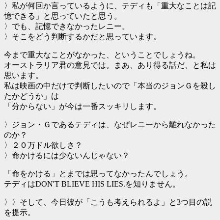
〉私が何回か言っているように、テディも「重大なことは記
憶できる」と思っていたと思う。
〉でも、記憶できなかったレニー。
〉そこをどう判断するかだと思っています。
今まで重大なことがなかった、ということでしょうね。
オーストラリア君の意見では。まあ、あり得る話だ、と私は
思います。
私は映画の中だけで判断したいので「本当のジョンＧを殺し
たかどうか」は
「分からない」が今は一番スッキリします。
〉ジョン・Ｇであるテディは、なぜレニーから離れなかった
のか？
〉２０万ドル欲しさ？
〉命かけるには少ないんじゃない？
「命をかける」とまでは思ってなかったんでしょう。
テディはDON'T BLIEVE HIS LIES.を知りません。
〉〉そして、今日彼が「こうも考えられるよ」と3つ目の説
を提示。