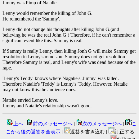
Jimmy was Pimp of Natalie.
Lenny would remember the killing of John G.
He remembered the 'Sammy'.
Lenny did not change his thoughts after killing John G.(and
believing he was the real John G.) Therefore, if he can't remember a
significant event like this- Sammy is real.
If Sammy is really Lenny, then killing Jonh G will make Sammy get
resolution in Lenny's mind.-but Sammy does not get resolution.
Therefore Sammy is real, and Lenny's wife was dead because of the
rape.
'Lenny's Teddy' knows where Nagalie's 'Jimmy' was killed.
Therefore Natalie's 'Teddy' is Lenny's 'Teddy. However, Natalie
may not know this-the audience does.
Natalie envied Lenny's love.
Jimmy and Natalie's relationship wasn't good.
上へ
|
前のメッセージへ
|
次のメッセージへ
|
こ
こから後の返答を全表示
|
返答を書き込む |
訂正する |