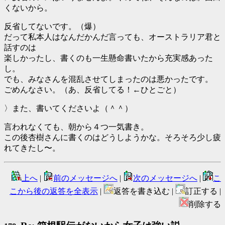
くないから。
反省してないです。（爆）
だって私本人はなんだかんだ言っても、オーストラリア君と
話すのは
楽しかったし、書くのも一生懸命書いたから充実感あった
し。
でも、みなさんを混乱させてしまったのは悪かったです。
ごめんなさい。（あ、反省してる！←ひとごと）
〉また、書いてくださいよ（＾＾）
言われなくても、朝から４つ一気書き。
この後杏樹さんに書くのはどうしようかな。そろそろ少し疲
れてきたし〜。
上へ
|
前のメッセージへ
|
次のメッセージへ
|
こ
こから後の返答を全表示
|
返答を書き込む |
訂正する |
削除する