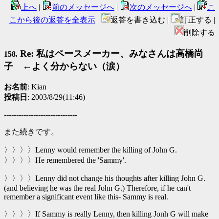
上へ
|
前のメッセージへ
|
次のメッセージへ
|
こ
こから後の返答を全表示
|
返答を書き込む |
訂正する |
削除する
Re: 私はペースメーカー、みなさんは高橋尚
158.
子 ←よく分からない（涙）
お名前
: Kian
投稿日
: 2003/8/29(11:46)
------------------------------
また続きです。
〉〉〉〉Lenny would remember the killing of John G.
〉〉〉〉He remembered the 'Sammy'.
〉〉〉〉Lenny did not change his thoughts after killing John G.
(and believing he was the real John G.) Therefore, if he can't
remember a significant event like this- Sammy is real.
〉〉〉〉If Sammy is really Lenny, then killing Jonh G will make