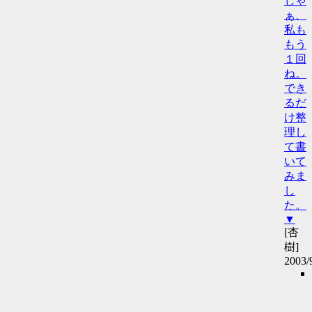
じゃ
ぁ、
私も
もう
１回
ね。
でき
るだ
け整
理し
て書
いて
みま
し
た。
▼
[杏
樹]
2003/