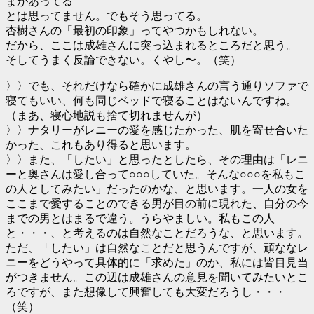
まがあってる
とは思ってません。でもそう思ってる。
杏樹さんの「最初の印象」ってやつかもしれない。
だから、ここは成雄さんに突っ込まれるところだと思う。
そしてうまく反論できない。くやし〜。（笑）
〉〉でも、それだけなら確かに成雄さんの言う通りソファで
寝てもいい、何も同じベッドで寝ることはないんですね。
（まあ、寝心地説も捨て切れませんが）
〉〉ナタリーがレニーの愛を感じたかった、肌を寄せ合いた
かった、これもあり得ると思います。
〉〉また、「したい」と思ったとしたら、その理由は「レニ
ーと奥さんは愛し合って○○○していた。そんな○○○を私もこ
の人としてみたい」だったのかな、と思います。一人の女を
ここまで愛することのできる男が目の前に現れた、自分の今
までの男とはまるで違う。うらやましい。私もこの人
と・・・、と考えるのは自然なことだろうな、と思います。
ただ、「したい」は自然なことだと思うんですが、頑ななレ
ニーをどうやって具体的に「求めた」のか、私には皆目見当
がつきません。この辺は成雄さんの意見を聞いてみたいとこ
ろですが、また想像して興奮しても大変だろうし・・・
（笑）