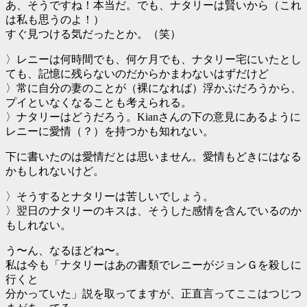
あ、そうですね！本当だ。でも、ナタリーは賢いから（これ
は私も思うのよ！）
すぐ見つける気だったとか。（笑）
〉レニーは何時間でも、何ケ月でも、ナタリー宅にいたとし
ても、記憶に残らないのだからかまわないはずだけど
〉常に自分の妻のことが（裸になれば）浮かぶだろうから、
プイといなくなることも考えられる。
〉ナタリーはどうだろう。Kianさんの下の意見にあるように
レニーに愛情（？）を持つかも知れない。
下に書いたのは愛情だとは思いません。愛情もどきにはなる
かもしれないけど。
〉そうするとナタリーは苦しいでしょう。
〉翌日のナタリーのキスは、そうした感情を含んでいるのか
もしれない。
う〜ん、なるほどね〜。
私は今も「ナタリーはあの書類でレニーがジョンＧを殺しに
行くと
分かっていた」説を取ってますが、正直言ってここはつじつ