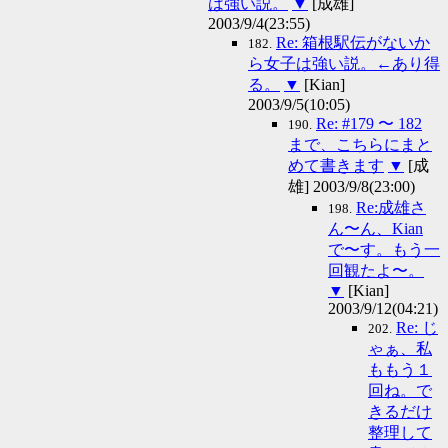
は強い説。
▼
[成雄]
2003/9/4(23:55)
Re: 箱根駅伝がないか
182.
ら女子は強い説。←あり得
る。
▼
[Kian]
2003/9/5(10:05)
Re: #179 〜 182
190.
まで、こちらにまと
めて書きます
▼
[成
雄] 2003/9/8(23:00)
Re:成雄さ
198.
ん〜ん、Kian
で〜す。もう一
回観たよ〜。
▼
[Kian]
2003/9/12(04:21)
Re: じ
202.
ゃぁ、私
ももう１
回ね。で
きるだけ
整理して