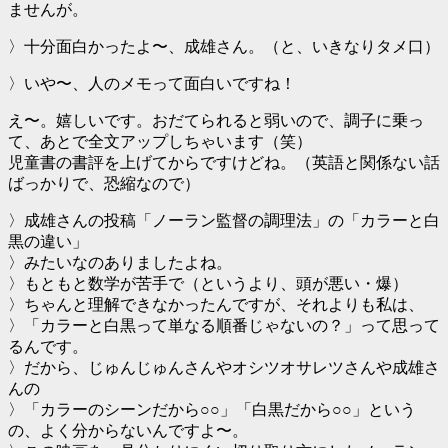
ませんが。
〉十分面白かったよ〜、成雄さん。（と、いきなりタメ口）
〉いや〜、人のメモって面白いですね！
え〜。嬉しいです。おだてられると弱いので、調子に乗っ
て、あとで全文アップしちゃいます（笑）
児童書の書評を上げてからですけどね。（英語と関係ない話
ばっかりで、恐縮なので）
〉成雄さんの投稿「ノーラン監督の調理法」の「カラーと白
黒の違い」
〉みたいなのありましたよね。
〉もともと数学が苦手で（というより、頭が悪い・爆）
〉ちゃんと理解できなかったんですが、それよりも私は、
〉「カラーと白黒って単なる順番じゃないの？」って思って
るんです。
〉だから、じゅんじゅんさんやオシツオサレツさんや成雄さ
んの
〉「カラーのシーンだから○○」「白黒だから○○」という
の、よく分からないんですよ〜。