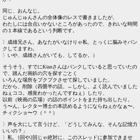
同じ、おんなじ。
じゅんじゅんさんの全体像のレスで書きましたが、
わたしには合点いかないところがあったので、きれいな時間
の１本線であるという判断です。
〉成雄兄さん、あなたがいなけりゃ私、とっくに脳みそパン
クしてますわ。
〉いや、成雄さんがいても、してるか。）
そうそう、すでにKianさんはパンクしていると思っていたの
で、踏んだ画鋲の穴を探すごとく
いろんな場所をプクプクさせて探していました。
だから、削除（四畳半の話、←しかし、よく読んでいました
ねぇココ。感覚わかったんですねぇ）したり、
以前（映画の広場）の話のポイントをまた持ち出したり。
う〜ん。レクター博士の本読めるようにならねぇかなぁ〜。
チィクショ〜ウ（＾＾）
〉声を大にして言うけど、「どうしてみんな、そんな記憶力
いいの？」
〉私、1回や2回じゃ絶対に、このスレッドに参加できませ