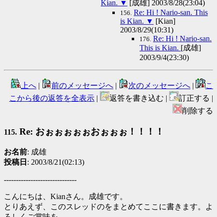
Kian.
▼
[成雄] 2003/8/28(23:04)
Re: Hi ! Nario-san. This
156.
is Kian.
▼
[Kian]
2003/8/29(10:31)
Re: Hi ! Nario-san.
176.
This is Kian.
[成雄]
2003/9/4(23:30)
上へ
|
前のメッセージへ
|
次のメッセージへ
|
こ
こから後の返答を全表示
|
返答を書き込む |
訂正する |
削除する
Re: おぉぉぉぉぉおぉぉぉ！！！！
115.
お名前
: 成雄
投稿日
: 2003/8/21(02:13)
------------------------------
こんにちは、Kianさん。成雄です。
とりあえず、このスレッドのをまとめてここに書きます。よ
ろしくご賞味を。