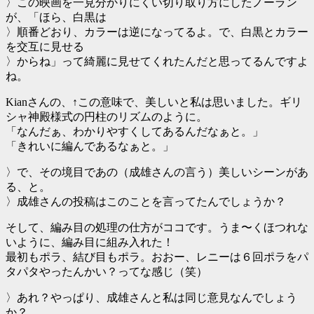
〉この映画を一見分かりにくい切り取り方にしたノーラン
が、「ほら、白黒は
〉順番どおり、カラーは逆になってるよ。で、白黒とカラー
を交互に見せる
〉からね」って綺麗に見せてくれたんだと思ってるんですよ
ね。
Kianさんの、↑この意味で、美しいと私は思いました。ギリ
シャ神殿様式の円柱のリズムのように。
「なんだぁ、わかりやすくしてあるんだなぁと。」
「きれいに編んであるなぁと。」
〉で、その境目であの（成雄さんの言う）美しいシーンがあ
る、と。
〉成雄さんの投稿はこのことを言ってたんでしょうか？
そして、編み目の処理の仕方がココです。うま〜くほつれな
いように、編み目に組み入れた！
最初もポラ、結び目もポラ。おおー、レニーは６回ポラをパ
タパタやったんかい？ってな感じ（笑）
〉あれ？やっぱり、成雄さんと私は同じ意見なんでしょう
か？