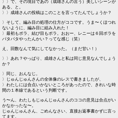
〉〉で、その境目であの（成雄さんの言う）美しいシーンが
ある、と。
〉〉成雄さんの投稿はこのことを言ってたんでしょうか？
〉そして、編み目の処理の仕方がココです。うま〜くほつれ
ないように、編み目に組み入れた！
〉最初もポラ、結び目もポラ。おおー、レニーは６回ポラを
パタパタやったんかい？ってな感じ（笑）
え、回数なんて気にしてなかった。（まだ甘い！）
〉〉あれ？やっぱり、成雄さんと私は同じ意見なんでしょう
か？
〉同じ、おんなじ。
〉じゅんじゅんさんの全体像のレスで書きましたが、
〉わたしには合点いかないところがあったので、きれいな時
間の１本線であるという判断です。
う〜ん、わたしもじゅんじゅんさんのココの意見は合点がい
かなかったな〜。
じゅんじゅんさん、ごめんなさい、直接お返事書かずに言っ
てます。