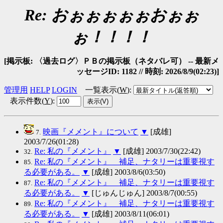
Re: おぉぉぉぉぉおぉぉ
ぉ！！！！
[掲示板: 〈過去ログ〉ＰＢの掲示板（ネタバレ可） -- 最新メ
ッセージID: 1182 // 時刻: 2026/8/9(02:23)]
管理用
HELP
LOGIN
一覧表示(
W
)
:
表示件数(
Y
)
:
映画『メメント』について
▼
[成雄]
7.
2003/7/26(01:28)
Re: 私の『メメント』
▼
[成雄] 2003/7/30(22:42)
32.
Re: 私の『メメント』 補足、ナタリーは重要視す
85.
る必要がある。
▼
[成雄] 2003/8/6(03:50)
Re: 私の『メメント』 補足、ナタリーは重要視す
87.
る必要がある。
▼
[じゅんじゅん] 2003/8/7(00:55)
Re: 私の『メメント』 補足、ナタリーは重要視す
89.
る必要がある。
▼
[成雄] 2003/8/11(06:01)