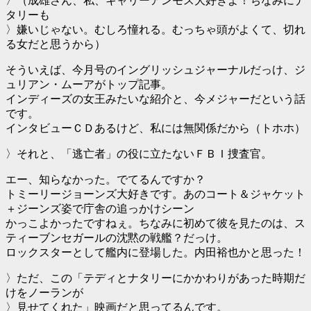
〉（成雄さん、私、キャリーアンモス大好きよ！ちなみにナ
タリーも
〉嫌いじゃない。むしろ憧れる。むっちゃ頭がよくて、切れ
る女だと思うから）
そういえば、今月号のイングリッシュジャーナルだっけ、ジ
ュリアン・ムーアがトップ記事。
インディーズの女王みたいな紹介と、今メジャーだという話
です。
インタビューＣＤあるけど、私には無関係だから（トホホ）
〉それと、「逃亡者」の役に立たないＦＢＩ捜査官。
エー、知らなかった。でてるんですか？
トミーリージョーンズ大好きです。あのコート＆ジャケット
＋ジーンズ姿で庁舎の追っかけシーン
かっこよかったですねぇ。ちなみに初めて彼を見たのは、ス
ティーブンセガールの沈黙の戦艦？だっけ。
ロックスターとして艦内に登場した。内田裕也かと思った！
〉ただ、この「テディとナタリーにかかわりがあった時期だ
けをノーランが
〉見せてくれた」映画だと思ってるんです。