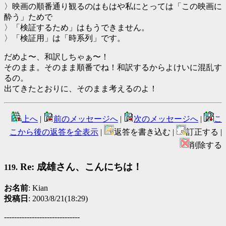
〉映画の順番通り観るのはもはや私にとっては「この映画に
酔う」ためで
〉「検証するため」はもうできません。
〉「検証用」は「時系列」です。
だめよ〜、和訳しちゃぁ〜！
そのまま。そのまま順番でね！和訳するからよけいに混乱す
るの。
出てきたとおりに、そのまま考えるのよ！
上へ
|
前のメッセージへ
|
次のメッセージへ
|
こ
こから後の返答を全表示
|
返答を書き込む |
訂正する |
削除する
Re: 成雄さん、こんにちは！
119.
お名前
: Kian
投稿日
: 2003/8/21(18:29)
------------------------------