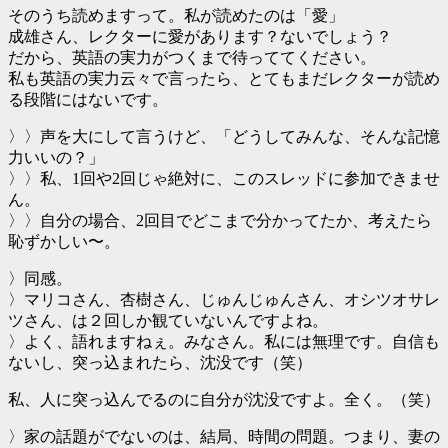
そのうち読めますって。私が読めたのは「愛」
成雄さん、レクターに愛があります？ないでしょう？
だから、英語の実力がつくまで待っててください。
私も英語の実力云々で言ったら、とてもまだレクターが読め
る段階にはないです。
〉〉声を大にして言うけど、「どうしてみんな、そんな記憶
力いいの？」
〉〉私、1回や2回じゃ絶対に、このスレッドに参加できませ
ん。
〉〉自分の場合、2回目でどこまで分かってたか、考えたら
恥ずかしい〜。
〉同感。
〉マリコさん、杏樹さん、じゅんじゅんさん、オシツオサレ
ツさん、は２回しか観ていないんですよね。
〉よく、語れますねぇ。みなさん。私には無理です。自信も
ないし、突っ込まれたら、沈没です（笑）
私、人に突っ込んでるのに自分が沈没ですよ。全く。（笑）
〉家の話題がでないのは、結局、時間の問題。つまり、妻の