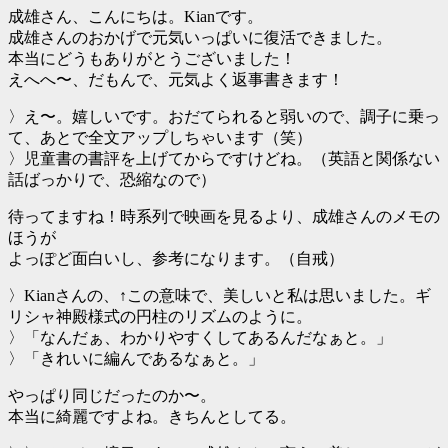
成雄さん、こんにちは。Kianです。
成雄さんのおかげで元気いっぱいに復活できました。
本当にどうもありがとうございました！
えへへ〜、だもんで、元気よく返事書きます！
〉え〜。嬉しいです。おだてられると弱いので、調子に乗っ
て、あとで全文アップしちゃいます（笑）
〉児童書の書評を上げてからですけどね。（英語と関係ない
話ばっかりで、恐縮なので）
待ってますね！時系列で映画を見るより、成雄さんのメモの
ほうが
よっぽど面白いし、参考になります。（自戒）
〉Kianさんの、↑この意味で、美しいと私は思いました。ギ
リシャ神殿様式の円柱のリズムのように。
〉「なんだぁ、わかりやすくしてあるんだなぁと。」
〉「きれいに編んであるなぁと。」
やっぱり同じだったのか〜。
本当に綺麗ですよね。きちんとしてる。