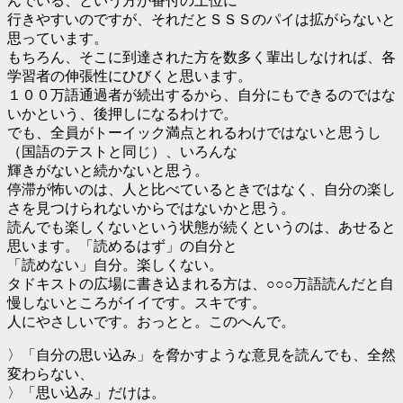
んでいる、という方が番付の上位に
行きやすいのですが、それだとＳＳＳのパイは拡がらないと
思っています。
もちろん、そこに到達された方を数多く輩出しなければ、各
学習者の伸張性にひびくと思います。
１００万語通過者が続出するから、自分にもできるのではな
いかという、後押しになるわけで。
でも、全員がトーイック満点とれるわけではないと思うし
（国語のテストと同じ）、いろんな
輝きがないと続かないと思う。
停滞が怖いのは、人と比べているときではなく、自分の楽し
さを見つけられないからではないかと思う。
読んでも楽しくないという状態が続くというのは、あせると
思います。「読めるはず」の自分と
「読めない」自分。楽しくない。
タドキストの広場に書き込まれる方は、○○○万語読んだと自
慢しないところがイイです。スキです。
人にやさしいです。おっとと。このへんで。
〉「自分の思い込み」を脅かすような意見を読んでも、全然
変わらない、
〉「思い込み」だけは。