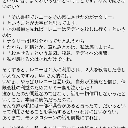
というのは、よくわからないということです。なんで隠さな
いのか？
〉「その書類でレニーをその気にさせたのがナタリー」
〉ということが大事だと思ってます。
〉その書類を見れば「レニーはテディを殺しに行く」という
のは
〉ナタリーは絶対分かってたと思うから。
〉だから、同情とか、哀れみとかは、私は感じません。
〉「殺させる」という意図。殺意。テディへの復讐。
〉私が感じるのはそれだけですね。
そうすると、レニーは２人に利用され、２人を殺害した悲し
い人なんですね。kianさん的には。
いやぁ、やっぱりレニーは悪い奴。自分が正義だと信じ、保
険会社の利益のためにサミー妻を泣かした！
泣かしたのが問題なのではなく、話を一切信用しなかったと
いうこと。本当に病気だったのに。
そんな奴が私には一部不具合があると言ったて、だからとい
って利用させることを承諾するというわけにはいかない。
あくまで、モノクロシーンの話を前提にすれば。