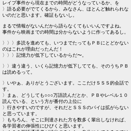
レイプ事件から現在までの時間がどうなっているか、を
〉語る必要がでてくるから、みなさん、ほとんど触れられな
いのだと思います。確証もないし。
まるで情報がないんだから語らなくてもいいんですよね。
事件から映画までの時間は分からないように作ってあるし。
〉〉〉多読を進めても、いつまでたってもＰＢにとどかない
のはこれが理由だったんだ！
〉〉〉記憶力が低下しているからだ〜。
〉〉違う違う、いくら記憶力が低下してても、そのうちＰＢ
は読めるって。
〉いやぁ、ありがとうございます。ここだけＳＳＳ的会話で
す。
〉まぁ、どうしても○○○万語読んだとか、ＰＢやレベル１０
読んでいる、という方が番付の上位に
〉行きやすいのですが、それだとＳＳＳのパイは拡がらない
と思っています。
〉もちろん、そこに到達された方を数多く輩出しなければ、
各学習者の伸張性にひびくと思います。