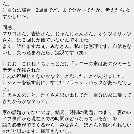
ん。
〉自分の場合、2回目でどこまで分かってたか、考えたら恥
ずかしい〜。
同感。
マリコさん、杏樹さん、じゅんじゅんさん、オシツオサレツ
さん、は２回しか観ていないんですよね。
よく、語れますねぇ。みなさん。私には無理です。自信もな
いし、突っ込まれたら、沈没です（笑）
〉おお、これね！ちょっとだけ「レニーの家はあのジミーと
テディが殺された
〉あの廃屋じゃないかな？」と思ったことがありました。
〉ジミーを殺す前に、すごいフラッシュバックがあったでし
ょ。
〉奥さんのこと、たくさん思い出してた。自分の家に帰って
きたからかな？って。
家の話題がでないのは、結局、時間の問題。つまり、妻のレ
イプ事件から現在までの時間がどうなっているか、を
語る必要がでてくるから、みなさん、ほとんど触れられない
のだと思います。確証もないし。