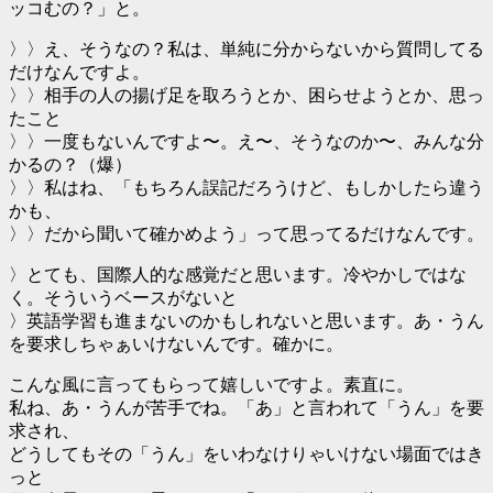
ッコむの？」と。
〉〉え、そうなの？私は、単純に分からないから質問してる
だけなんですよ。
〉〉相手の人の揚げ足を取ろうとか、困らせようとか、思っ
たこと
〉〉一度もないんですよ〜。え〜、そうなのか〜、みんな分
かるの？（爆）
〉〉私はね、「もちろん誤記だろうけど、もしかしたら違う
かも、
〉〉だから聞いて確かめよう」って思ってるだけなんです。
〉とても、国際人的な感覚だと思います。冷やかしではな
く。そういうベースがないと
〉英語学習も進まないのかもしれないと思います。あ・うん
を要求しちゃぁいけないんです。確かに。
こんな風に言ってもらって嬉しいですよ。素直に。
私ね、あ・うんが苦手でね。「あ」と言われて「うん」を要
求され、
どうしてもその「うん」をいわなけりゃいけない場面ではき
っと