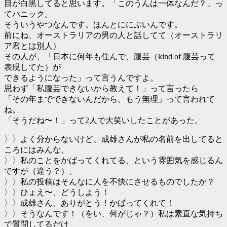
目が白黒してると思います。「このうんは一体なんだ？」っ
てパニック。
そういうやつなんです。ほんとににぶいんです。
前にね、オーストラリアの男の人と話してて（オーストラリ
ア君とは別人）
その人が、「日本に何年も住んで、腹芸（kind of 腹芸って
表現してた）が
できるようになった」って言うんですよ。
思わず「私腹芸できないから教えて！」って言ったら
「その年までできないんだから、もう無理」って言われて
ね。
「そうだね〜！」って2人で大笑いしたことがあった。
〉〉よく分からないけど、成雄さんが私の名前を出してると
ころにはみんな、
〉〉私のことをかばってくれてる、という雰囲気を感じるん
ですが（違う？）、
〉〉私の投稿はそんなに人を不快にさせるものでしたか？
〉〉ひょえ〜、どうしよう！
〉〉成雄さん、ありがとう！かばってくれて！
〉〉そうなんです！（をい、何がじゃ？）私は素直な気持ち
で質問してるだけ