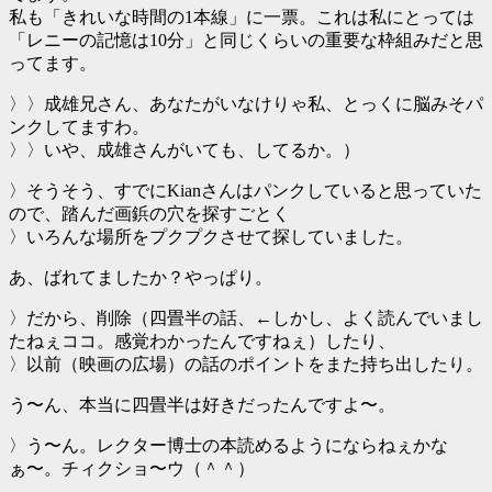
私も「きれいな時間の1本線」に一票。これは私にとっては
「レニーの記憶は10分」と同じくらいの重要な枠組みだと思
ってます。
〉〉成雄兄さん、あなたがいなけりゃ私、とっくに脳みそパ
ンクしてますわ。
〉〉いや、成雄さんがいても、してるか。）
〉そうそう、すでにKianさんはパンクしていると思っていた
ので、踏んだ画鋲の穴を探すごとく
〉いろんな場所をプクプクさせて探していました。
あ、ばれてましたか？やっぱり。
〉だから、削除（四畳半の話、←しかし、よく読んでいまし
たねぇココ。感覚わかったんですねぇ）したり、
〉以前（映画の広場）の話のポイントをまた持ち出したり。
う〜ん、本当に四畳半は好きだったんですよ〜。
〉う〜ん。レクター博士の本読めるようにならねぇかな
ぁ〜。チィクショ〜ウ（＾＾）