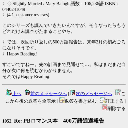
〉◇ Slightly Married / Mary Balogh 語数：106,236語 ISBN：
0440241049
〉(4１ customer reviews)
このシリーズも読んでいきたいんですが、そうなったらもう
どれだけ未読本がたまることやら。
〉では、次回折り返しの500万語報告は、来年2月の初めごろ
になりそうです。
〉Happy Reading!
すごいですねー。先の計画まで見通せて…。私はまだまだ自
分が次に何を読むかわかりません。
それではHappy Reading!
上へ
|
前のメッセージへ
|
次のメッセージへ
|
こ
こから後の返答を全表示 |
返答を書き込む |
訂正する |
削除する
Re: PBロマンス本 400万語通過報告
1052.