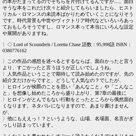
の本がたまってるのでそちらを片付けてるんですが…。面白
そうな本をこれだけ次々と紹介してもらいましたら、ヒスト
リカル・ロマンスの未読本ばかりためていくことになりそう
です。時代背景も中世やヴィクトリア時代などいろいろあっ
ておもしろそうですし、ロマンス本って本当にいろんな設定
や展開がありますね。
〉◇ Lord of Scoundrels / Loretta Chase 語数：95,998語 ISBN：
0380776162
〉この作品の感想を述べるとするならば、面白かったと言う
より、すごかったと言うほうが正しいでしょうね。
〉人気作品ということで期待して読み始めたのですが、先の
紹介文だけからですと、どうして人気なの？でしたが、
〉ヒロインが侯爵のことを思い「あんなこと」や「こんなこ
と」を想像し始めたころから盛り上がり、第7章の最後に
〉ヒロインがとんでもない行動をとったところから俄然面白
くなります。ネタバレになりますので、あまり書けません
が、
〉他にもええっ！？というような、山場、名場面、名言がぎ
っしり詰まっています。