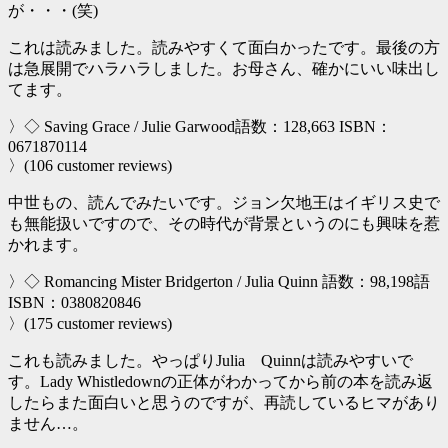
が・・・(笑)
これは読みました。読みやすくて面白かったです。最後の方
は急展開でハラハラしました。お母さん、確かにいい味出し
てます。
〉◇ Saving Grace / Julie Garwood語数：128,663 ISBN：
0671870114
〉(106 customer reviews)
中世もの、読んでみたいです。ジョン欠地王はイギリス史で
も無能扱いですので、その時代が背景というのにも興味を惹
かれます。
〉◇ Romancing Mister Bridgerton / Julia Quinn 語数：98,198語
ISBN：0380820846
〉(175 customer reviews)
これも読みました。やっぱりJulia Quinnは読みやすいで
す。Lady Whistledownの正体がわかってから前の本を読み返
したらまた面白いと思うのですが、再読しているヒマがあり
ません…。