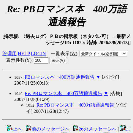
Re: PBロマンス本 400万語
通過報告
[掲示板: 〈過去ログ〉ＰＢの掲示板（ネタバレ可） -- 最新メ
ッセージID: 1182 // 時刻: 2026/8/8(20:13)]
管理用
HELP
LOGIN
一覧表示(
W
)
:
表示件数(
Y
)
:
PBロマンス本 400万語通過報告
▼
[パピイ]
1037.
2007/11/25(00:13)
Re: PBロマンス本 400万語通過報告
▼
[杏樹]
1049.
2007/11/28(01:29)
Re: PBロマンス本 400万語通過報告
[パピ
1052.
イ] 2007/11/28(12:47)
上へ
|
前のメッセージへ
|
次のメッセージへ
|
こ