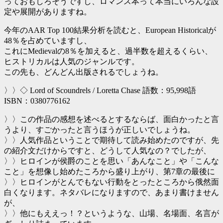
っておもしろそうですし、ロマンス本って本当にいろんな設
定や展開がありますね。
今年のAAR Top 100結果分析を読むと、European Historicalが
48％を占めていますし、
これにMedievalの8％を加えると、過半数を超えるくらい、
ヒストリカルは人気のジャンルです。
この先も、どんどん出版されるでしょうね。
〉〉◇ Lord of Scoundrels / Loretta Chase 語数：95,998語
ISBN：0380776162
〉〉この作品の感想を述べるとするならば、面白かったと言
うより、すごかったと言うほうが正しいでしょうね。
〉〉人気作品ということで期待して読み始めたのですが、先
の紹介文だけからですと、どうして人気なの？でしたが、
〉〉ヒロインが侯爵のことを思い「あんなこと」や「こんな
こと」を想像し始めたころから盛り上がり、第7章の最後に
〉〉ヒロインがとんでもない行動をとったところから俄然面
白くなります。ネタバレになりますので、あまり書けません
が、
〉〉他にもええっ！？というような、山場、名場面、名言が