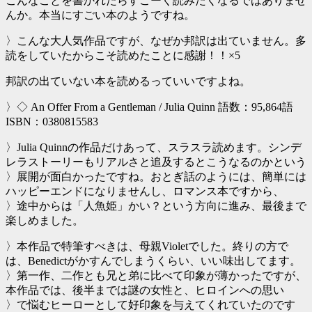
こんなことを書かれたらすごーく読みたくなるではありませ
んか。本当にすごい本のようですね。
〉こんな大人気作品ですが、なぜか邦訳は出ていません。多
読をしていたからこそ読めたことに感謝！！×5
邦訳の出ていない本を読めるっていいですよね。
〉◇ An Offer From a Gentleman / Julia Quinn 語数：95,864語
ISBN：0380815583
〉Julia Quinnの作品だけあって、スラスラ読めます。シンデ
レラストーリーもリアルさと追及するとこうなるのかという
〉展開が面白かったですね。おとぎ話のようには、簡単には
ハッピーエンドになりませんし、ロマンス本ですから、
〉途中からは「人魚姫」かい？という方向に進み、最後まで
楽しめました。
〉本作品で特筆すべきは、母親Violetでした。終りの方で
は、Benedictがかすんでしまうくらい、いい味出してます。
〉第一作、二作とも兄と弟に比べて印象が薄かったですが、
本作品では、後半までは謎の女性と、ヒロインへの思い
〉で悩むヒーローとして好印象を与えてくれていたのです