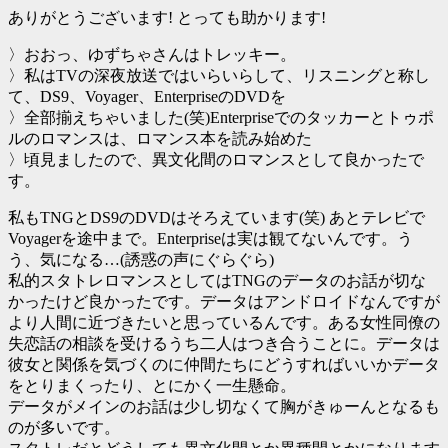
ありがとうございます! とっても助かります!
〉おおっ、ゆずちゃさんはトレッキー。
〉私はTVの深夜放送ではいらいらして、リスニングと称し
て、DS9、Voyager、EnterpriseのDVDを
〉全部揃えちゃいました(笑)Enterpriseでのタッカーとトゥポ
ルのロマンスは、ロマンス本を読み始めた
〉頃見ましたので、異文化間のロマンスとして良かったで
す。
私もTNGとDS9のDVDはそろえています(笑) あとテレビで
Voyagerを途中まで。Enterpriseは実は観てないんです。う
う、気になる…(誘惑の声にぐらぐら)
私的スタトレロマンスとしてはTNGのデータのお話が切な
かったけど良かったです。データはアンドロイドなんですが
より人間に近づきたいと思っているんです。ある女性同僚の
失恋話の相談を受けるうち二人はつき合うことに。データは
彼女と関係を気づくのに仲間たちにどうすればいいかデータ
をとりまくったり、とにかく一生懸命。
データがメインのお話は少し切なくて胸がきゅーんとなるも
のが多いです。