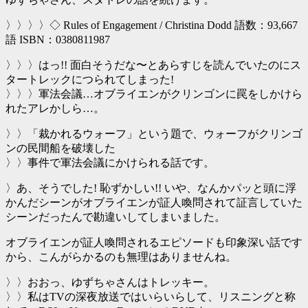
〉〉〉〉◇ Rules of Engagement / Christina Dodd 語数：93,667
語 ISBN：0380811987
〉〉〉はっ!! 面白そうだな〜とあらすじを読んでいたのにス
タートレックにつられてしまった!
〉〉〉軍法会議…オブライエンがクリンゴンに罠をしかけら
れたアレかしら…。
〉〉「裁かれるウォーフ」という題で、ウォーフがクリンゴ
ンの民間船を破壊した
〉〉事件で軍法会議にかけられる話です。
〉あ、そうでした! 恥ずかしい!! いや、なんかパッと頭に浮
かんだシーンがオブライエンが証人喚問されて証言していた
シーンだったんで勘違いしてしまいました。
オブライエンが証人喚問されるエピソードも印象深い話です
から、こんがらかるのも無理はありませんね。
〉〉おおっ、ゆずちゃさんはトレッキー。
〉〉私はTVの深夜放送ではいらいらして、リスニングと称