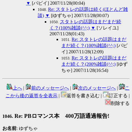
▼
[パピイ] 2007/11/28(00:04)
Re: スタトレの話題は続く(ほとんど雑
1048.
談)
▼
[ゆずちゃ] 2007/11/28(00:07)
スタトレの話題はまだまだ続
1050.
く？(100%雑談(^^;)
▼
[ソレイユ]
2007/11/28(01:43)
Re: スタトレの話題はまだ
1051.
まだ続く？(100%雑談(^^;)
[パピ
イ] 2007/11/28(12:09)
Re: スタトレの話題はまだ
1053.
まだ続く？(200%雑談(^^;)
[ゆず
ちゃ] 2007/11/28(16:54)
上へ
|
前のメッセージへ
|
次のメッセージへ
|
こ
こから後の返答を全表示
|
返答を書き込む |
訂正する |
削除する
Re: PBロマンス本 400万語通過報告!
1046.
お名前
: ゆずちゃ