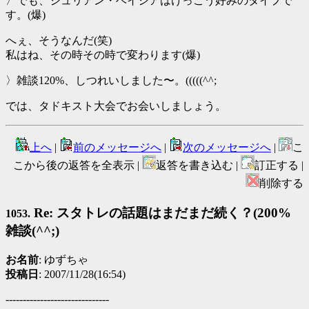
〉でも、ジュリアン・ベイシアはけっこう好みのタイプで
す。(爆)
へぇ、そうなんだ(笑)
私はね、その時その時で変わります(爆)
〉雑談120%、しつれいしました〜。(((((^^;
では、タドキスト大会でお会いしましょう。
上へ
|
前のメッセージへ
|
次のメッセージへ
|
こ
こから後の返答を全表示 |
返答を書き込む |
訂正する |
削除する
Re: スタトレの話題はまだまだ続く？(200%
1053.
雑談(^^;)
お名前
: ゆずちゃ
投稿日
: 2007/11/28(16:54)
------------------------------