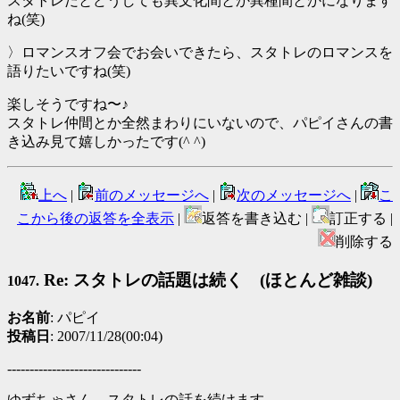
スタトレだとどうしても異文化間とか異種間とかになります
ね(笑)
〉ロマンスオフ会でお会いできたら、スタトレのロマンスを
語りたいですね(笑)
楽しそうですね〜♪
スタトレ仲間とか全然まわりにいないので、パピイさんの書
き込み見て嬉しかったです(^ ^)
上へ
|
前のメッセージへ
|
次のメッセージへ
|
こ
こから後の返答を全表示
|
返答を書き込む |
訂正する |
削除する
Re: スタトレの話題は続く (ほとんど雑談)
1047.
お名前
: パピイ
投稿日
: 2007/11/28(00:04)
------------------------------
ゆずちゃさん、スタトレの話を続けます。