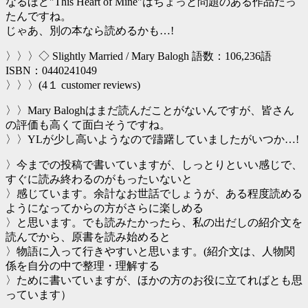
なるほど"This Heart of Mine"はちょっと問題のある作品だっ
たんですね。
じゃあ、別の本なら読めるかも…!
〉〉〉◇ Slightly Married / Mary Balogh 語数：106,236語
ISBN：0440241049
〉〉〉(4１ customer reviews)
〉〉Mary Baloghはまだ読んだことがないんですが、皆さん
の評価も高くて面白そうですね。
〉〉YLが少し高いようなので躊躇していましたがいつか…!
〉今までの投稿で書いていますが、しっとりといい感じで、
すぐに読み終わるのがもったいないと
〉感じています。余計なお世話でしょうが、ある程度読める
ようになってからの方がさらに楽しめる
〉と思います。でも読みたかったら、私の出だしの紹介文を
読んでから、原書を読み始めると
〉物語に入って行きやすいと思います。(紹介文は、人物関
係を自分の中で整理・理解する
〉ために書いていますが、ほかの方のお役に立てればとも思
っています）