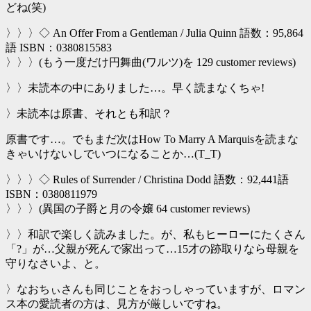
どね(笑)
〉〉〉◇ An Offer From a Gentleman / Julia Quinn 語数：95,864
語 ISBN：0380815583
〉〉〉(もう一度だけ円舞曲(ワルツ)を 129 customer reviews)
〉〉未読本の中にありました…。早く読まなくちゃ!
〉未読本は原書、それとも和訳？
原書です…。でもまだ次はHow To Marry A Marquisを読まな
きゃいけないしでいつになることか…(T_T)
〉〉〉◇ Rules of Surrender / Christina Dodd 語数：92,441語
ISBN：0380811979
〉〉〉(異国の子爵と月の令嬢 64 customer reviews)
〉〉和訳で楽しく読みました。が、私もヒーローにたくさん
「?」が…父親が死んで家出って…15才の跡取りなら母親を
守りなさいよ、と。
〉なおちぃさんも同じことをおっしゃっていますが、ロマン
ス本の愛読者の方は、見方が厳しいですね。