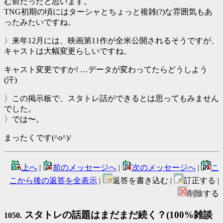
む前だったと思います。
TNG初期の頃にはターシャとちょっと複雑(?)な雰囲気もあ
ったみたいですね。
〉来年12月には、映画第11作が全米公開されるそうですが、
キャストは大幅変更らしいですね。
キャスト変更ですか! …データが変わってたらどうしよう
(汗)
〉この掲示板で、スタトレ話ができるとは思ってもみません
でした。
〉では〜。
まったくです(^o^)/
上へ
|
前のメッセージへ
|
次のメッセージへ
|
こ
こから後の返答を全表示
|
返答を書き込む |
訂正する |
削除する
スタトレの話題はまだまだ続く？(100%雑談
1050.