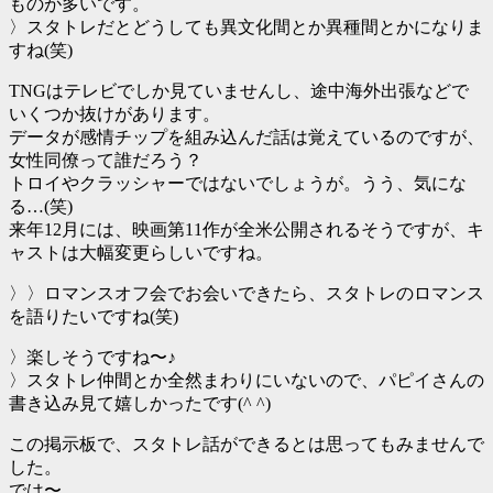
ものが多いです。
〉スタトレだとどうしても異文化間とか異種間とかになりま
すね(笑)
TNGはテレビでしか見ていませんし、途中海外出張などで
いくつか抜けがあります。
データが感情チップを組み込んだ話は覚えているのですが、
女性同僚って誰だろう？
トロイやクラッシャーではないでしょうが。うう、気にな
る…(笑)
来年12月には、映画第11作が全米公開されるそうですが、キ
ャストは大幅変更らしいですね。
〉〉ロマンスオフ会でお会いできたら、スタトレのロマンス
を語りたいですね(笑)
〉楽しそうですね〜♪
〉スタトレ仲間とか全然まわりにいないので、パピイさんの
書き込み見て嬉しかったです(^ ^)
この掲示板で、スタトレ話ができるとは思ってもみませんで
した。
では〜。