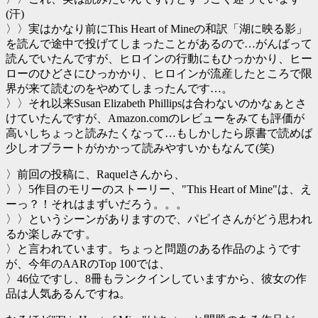
(汗)
〉〉実はかなり前にThis Heart of Mineの和訳「湖に映る影」
を読んで途中で投げてしまったことがあるので…がんばって
読んでいたんですが、ヒロインの行動にもひっかかり、ヒー
ローのひどさにひっかかり、ヒロインが流産したところで限
界が来て読むのをやめてしまったんです…。
〉〉それ以来Susan Elizabeth Phillipsは合わないのかなぁとさ
けていたんですが、Amazon.comのレビューをみても評価が
高いしちょっと読みたくなって…もしかしたら原書で読めば
少しオブラートがかかって読みやすいかもなんて(笑)
〉前回の投稿に、Raquelさんから、
〉〉5作目のモリーのストーリー、"This Heart of Mine"は、え
ーっ？！それはまずいだろう。。。
〉〉というシーンがありますので、パピイさんがどう思われ
るか楽しみです。
〉と言われています。ちょっと問題のある作品のようです
が、今年のAARのTop 100では、
〉46位ですし、8冊もランクインしていますから、彼女の作
品は人気あるんですね。