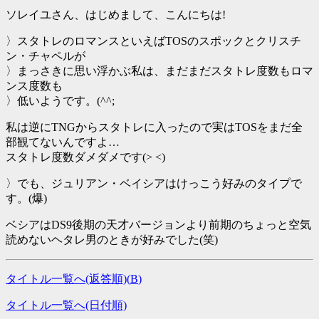
ソレイユさん、はじめまして、こんにちは!
〉スタトレのロマンスといえばTOSのスポックとクリスチ
ン・チャペルが
〉まっさきに思い浮かぶ私は、まだまだスタトレ度数もロマ
ンス度数も
〉低いようです。(^^;
私は逆にTNGからスタトレに入ったので実はTOSをまだ全
部観てないんですよ…
スタトレ度数ダメダメです(> <)
〉でも、ジュリアン・ベイシアはけっこう好みのタイプで
す。(爆)
ベシアはDS9後期の天才バージョンより前期のちょっと空気
読めないヘタレ男のときが好みでした(笑)
タイトル一覧へ(返答順)(
B
)
タイトル一覧へ(日付順)