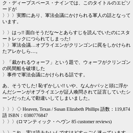
ク・ディープスペース・ナインでは、このタイトルのエピソ
ードが
〉〉〉実際にあり、軍法会議にかけられる軍人の話となって
います。
〉〉はっ!! 面白そうだな〜とあらすじを読んでいたのにスタ
ートレックにつられてしまった!
〉〉軍法会議…オブライエンがクリンゴンに罠をしかけられ
たアレかしら…。
〉「裁かれるウォーフ」という題で、ウォーフがクリンゴン
の民間船を破壊した
〉事件で軍法会議にかけられる話です。
あ、そうでした! 恥ずかしい!! いや、なんかパッと頭に浮か
んだシーンがオブライエンが証人喚問されて証言していたシ
ーンだったんで勘違いしてしまいました。
〉〉〉◇ Heaven, Texas / Susan Elizabeth Phillips 語数：119,874
語 ISBN：0380776847
〉〉〉(ロマンティック・ヘヴン 85 customer reviews)
〉〉これ、実は読みたいんですけどすっごく迷っています