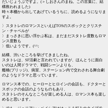
だいじょうぶですよ。(＞しおさんのまね。この言葉に、結
構救われました)
時々本棚から出してあげているうちに、読めるようになりま
すよ。
〉スタトレのロマンスといえばTOSのスポックとクリスチ
ン・チャペルが
〉まっさきに思い浮かぶ私は、まだまだスタトレ度数もロマ
ンス度数も
〉低いようです。(^^;
結構、渋いところを挙げてきましたね。
スタトレは、SF活劇と言われていますが、ほんとうに面白
いのは人間ドラマで、戦闘シーンよりも、
艦橋(ブリッジ)、病室、ステーション内で交わされる舞台劇
のようなドラマと思っています。
ロマンス本での、ヒーローとヒロインの会話も、ドクターと
スポックの会話のようなものもあり、
スタトレのそんなところが楽しめる人は、ロマンス本も楽し
めると思います。