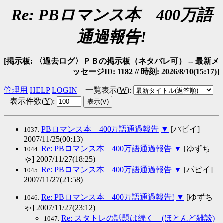
Re: PBロマンス本 400万語
通過報告!
[掲示板: 〈過去ログ〉ＰＢの掲示板（ネタバレ可） -- 最新メ
ッセージID: 1182 // 時刻: 2026/8/10(15:17)]
管理用
HELP
LOGIN
一覧表示(
W
)
:
表示件数(
Y
)
:
PBロマンス本 400万語通過報告
▼
[パピイ]
1037.
2007/11/25(00:13)
Re: PBロマンス本 400万語通過報告
▼
[ゆずち
1044.
ゃ] 2007/11/27(18:25)
Re: PBロマンス本 400万語通過報告
▼
[パピイ]
1045.
2007/11/27(21:58)
Re: PBロマンス本 400万語通過報告!
▼
[ゆずち
1046.
ゃ] 2007/11/27(23:12)
Re: スタトレの話題は続く (ほとんど雑談)
1047.