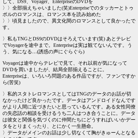
して、DS9、Voyager、EnterpriseのDVDを
〉〉全部揃えちゃいました(笑)Enterpriseでのタッカーとトゥ
ポルのロマンスは、ロマンス本を読み始めた
〉〉頃見ましたので、異文化間のロマンスとして良かったで
す。
〉私もTNGとDS9のDVDはそろえています(笑) あとテレビ
でVoyagerを途中まで。Enterpriseは実は観てないんです。う
う、気になる…(誘惑の声にぐらぐら)
Voyagerは途中からテレビで見て、それ以前が気になって
DVDを買いましたが、結局全部揃えることに。
Enterpriseは、いろいろ問題のある作品ですが、ファンですか
ら(苦笑)
〉私的スタトレロマンスとしてはTNGのデータのお話が切
なかったけど良かったです。データはアンドロイドなんです
がより人間に近づきたいと思っているんです。ある女性同僚
の失恋話の相談を受けるうち二人はつき合うことに。データ
は彼女と関係を気づくのに仲間たちにどうすればいいかデー
タをとりまくったり、とにかく一生懸命。
〉データがメインのお話は少し切なくて胸がきゅーんとなる