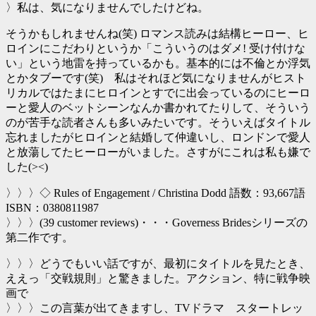
〉私は、気になりませんでしたけどね。
そうかもしれませんね(笑) ロマンス読みは結構ヒーロー、ヒ
ロインにこだわりというか「こういうのはダメ! 受け付けな
い」という地雷を持っているかも。基本的には不倫とか浮気
とかタブーです(笑) 私はそれほど気になりませんがヒスト
リカルではたまにヒロインとすでに出会っているのにヒーロ
ーと愛人のベットシーンなんか書かれてたりして、そういう
のが苦手な読者さんも多いみたいです。そういえばタイトル
忘れましたがヒロインと結婚して仲違いし、ロンドンで愛人
と放蕩してたヒーローがいました。さすがにこれは私も嫌で
した(><)
〉〉〉◇ Rules of Engagement / Christina Dodd 語数：93,667語
ISBN：0380811987
〉〉〉(39 customer reviews)・・・Governess Bridesシリーズの
第二作です。
〉〉〉どうでもいい話ですが、最初にタイトルを見たとき、
ええっ「交戦規則」と驚きました。アクション、特に戦争映
画で
〉〉〉この言葉が出てきますし、TVドラマ スタートレッ