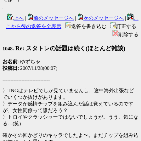
上へ
|
前のメッセージへ
|
次のメッセージへ
|
こ
こから後の返答を全表示
|
返答を書き込む |
訂正する |
削除する
Re: スタトレの話題は続く(ほとんど雑談)
1048.
お名前
: ゆずちゃ
投稿日
: 2007/11/28(00:07)
------------------------------
〉TNGはテレビでしか見ていませんし、途中海外出張など
でいくつか抜けがあります。
〉データが感情チップを組み込んだ話は覚えているのです
が、女性同僚って誰だろう？
〉トロイやクラッシャーではないでしょうが。うう、気にな
る…(笑)
確かその回かぎりのキャラでしたよ〜。まだチップを組み込