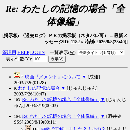
Re: わたしの記憶の場合「全
体像編」
[掲示板: 〈過去ログ〉ＰＢの掲示板（ネタバレ可） -- 最新メ
ッセージID: 1182 // 時刻: 2026/8/8(23:40)]
管理用
HELP
LOGIN
一覧表示(
W
)
:
表示件数(
Y
)
:
映画『メメント』について
▼
[成雄]
7.
2003/7/26(01:28)
わたしの記憶の場合
▼
[じゅんじゅん]
9.
2003/7/26(10:47)
Re: わたしの記憶の場合「全体像編」
▼
[じゅんじ
103.
ゅん] 2003/8/19(00:03)
Re: わたしの記憶の場合「全体像編」
▼
[酒井＠
104.
SSS] 2003/8/19(00:11)
内緒で了解しました？！その２
[じゅんじ
110.