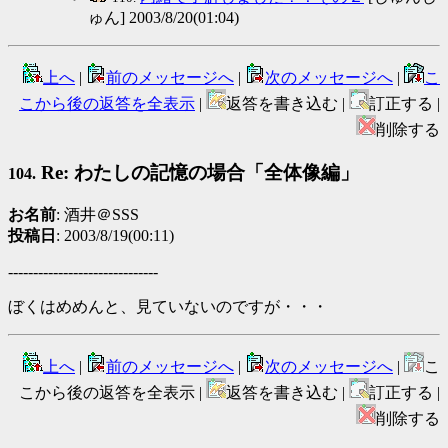
ゅん] 2003/8/20(01:04)
上へ
|
前のメッセージへ
|
次のメッセージへ
|
こ
こから後の返答を全表示
|
返答を書き込む |
訂正する |
削除する
Re: わたしの記憶の場合「全体像編」
104.
お名前
: 酒井＠SSS
投稿日
: 2003/8/19(00:11)
------------------------------
ぼくはめめんと、見ていないのですが・・・
上へ
|
前のメッセージへ
|
次のメッセージへ
|
こ
こから後の返答を全表示 |
返答を書き込む |
訂正する |
削除する