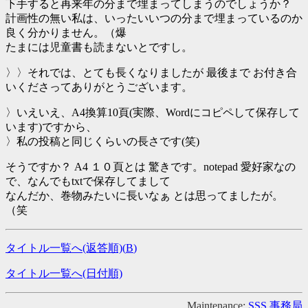
下手すると再来年の分まで埋まってしまうのでしょうか？
計画性の無い私は、いったいいつの分まで埋まっているのか
良く分かりません。（爆
たまには児童書も読まないとですし。
〉〉それでは、とても長くなりましたが 最後まで お付き合
いくださってありがとうございます。
〉いえいえ、A4換算10頁(実際、Wordにコピペして保存して
います)ですから、
〉私の投稿と同じくらいの長さです(笑)
そうですか？ A4 １０頁とは 驚きです。notepad 愛好家なの
で、なんでもtxtで保存してまして
なんだか、巻物みたいに長いなぁ とは思ってましたが。
（笑
タイトル一覧へ(返答順)(
B
)
タイトル一覧へ(日付順)
Maintenance:
SSS 事務局