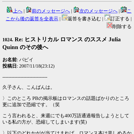
上へ
|
前のメッセージへ
|
次のメッセージへ
|
こ
こから後の返答を全表示
|
返答を書き込む |
訂正する |
削除する
Re: ヒストリカル ロマンス のススメ Julia
1024.
Quinn のその後へ
お名前
: パピイ
投稿日
: 2007/11/18(23:12)
------------------------------
久子さん、こんばんは。
〉このところ PBの掲示板はロマンスの話題ばかりのところ
更に追加で恐縮です。（笑
こう言われると、来週にでも400万語通過報告しようとして
いる私の方が、恐縮してしまいます(笑)
〉以下のどれかがが当てはまれば、ロマンス本は楽しめるか