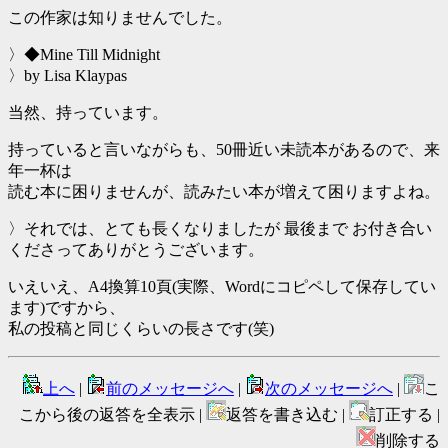
この作家は知りませんでした。
〉◆Mine Till Midnight
〉by Lisa Klaypas
当然、持っています。
持っていると言いながらも、50冊近い未読本があるので、来
年一杯は
読む本に困りませんが、読みたい本が増えて困りますよね。
〉それでは、とても長くなりましたが 最後まで お付き合い
くださってありがとうございます。
いえいえ、A4換算10頁(実際、Wordにコピペして保存してい
ます)ですから、
私の投稿と同じくらいの長さです(笑)
上へ
|
前のメッセージへ
|
次のメッセージへ
|
こ
こから後の返答を全表示 |
返答を書き込む |
訂正する |
削除する