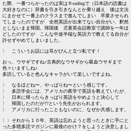
た際、一番つらかったのは実はＲeadingで（日本語の読書は
大好きなのに）辞書を引き引きなんとか乗り越え 後は文法
にまかせて一番上のクラスまで進んでしまい 卒業させられ
てしまったのですが 全然英語が出来てない自分がい、釈然
としないまま帰国。帰国後 児童英会話教室で講師を一年ほ
どしたのですが こんな中途半端な英語力で教えてる自分が
許せずやめてしまいました。
〉 こういうお話には耳がぴんと立つ私です！
おっ、ウサギですね♪古典的なウサギから吸血ウサギまで
色々いますしね♪
多読していると色んなキャラがいて楽しいですよね。
〉 なるほどね〜、やっぱりね〜という感じです。
〉 多読学会には、アメリカの夜学で英語を教えていたが、
〉 日本に帰ったらきっぱり英語をやめようと決心して
〉 帰国したのだが??という先生がおられます。
〉 アメリカに行ったこともないのに、なぜか共感します。
〉〉それから１０年、英語は忘れようと思ったときに手にと
った多聴多読マガジンに最後のかけ？をしようと決意しまし