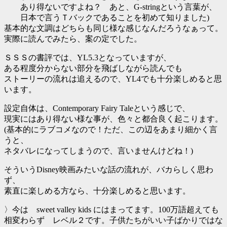
あり得ないですよね？ あと、G-stringという言葉が、
日本で言うＴバックであることを初めて知りました)
基本的な文調はどちらも同じ様な感じなんだろうなぁって。
実際に読んでみたら、案の定でした。
ＳＳＳの書評では、YL5.3となっていますが、
ある程度分からない部分を飛ばしながら読んでも
ストーリーの流れは追えるので、YL4でも十分楽しめると思
います。
設定自体は、Contemporary Fairy Taleという感じで、
現実にはあり得ない様な事が、色々と都合良く起こります。
(基本的にラブコメなので！ただ、この辺をあまり細かく言
うと、
ネタバレになってしまうので、言いませんけどね！)
そういうDisney映画みたいな話の流れが、バカらしく思わ
ず、
素直に楽しめる方なら、十分楽しめると思います。
〉今は sweet valley kids にはまってます。100万語超えても
相変わらず レベル２です。子供たちがいい子ばかりではな