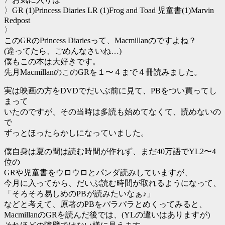
〉GR (1)Princess Diaries LR (1)Frog and Toad 児童書(1)Marvin
Redpost
〉
このGRのPrincess Diariesって、Macmillanのですよね？
(違ってたら、ごめんなさいね…)
僕もこの本は大好きです。
先月MacmillanのこのGRを１〜４まで４冊読みました。
実は映画の方をDVDでだいぶ前に見て、PBをつい買ってし
まって
いたのですが、その当時は多読も始めてなくて、読めないの
で
ずっとほったらかしになっていました。
僕自身は夏の間は読む時間が作れず、まだ40万語でYL2〜4
位の
GRや児童書をウロウロとパンダ読みしていますが、
今月に入ってから、だいぶ読む時間が取れるようになって、
「そろそろ易しめのPBが読みたいなぁ♪」
などと考えて、原著のPBをパラパラとめくってみると、
MacmillanのGRを読んだ後では、(YLの違いはありますが)