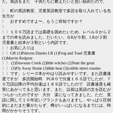
た。英語をまた 子供たちに教えたいと思い始めたので。
〉 町の英語教室、児童英語教室で多読を取り入れている先
生方が
〉 おすすめですよ〜。もうご存知ですか？
〉
〉〉１００万語までは基礎を固めたいため、レベル０から２
までの本を読みました。だいたい、ＧRが５割、LRが２割
児童書と絵本が３割という内訳です。
〉〉お気に入りは
〉〉GR (1)Princess Diaries LR (1)Frog and Toad 児童書
(1)Marvin Redpost
〉〉 (2)Dawsons Creek (2)little witches (2)Nate the great
〉〉 (3)Fly Away Home (3)little bear (3)cobble street cousins
〉〉です。シリーズ本がやはり読みやすいです。また読書速
度ですが 多読開始時 PGR０で分速１６３語でしたが、７
０万語以降の平均分速は１８９語でしたので 読書速度も確
実にあがってると思います。また、以前は英語の文を読むが
つらかったのですが 大分 楽になってきました。ただ、英
語に関して１０年近いブランクもありますし、やっぱり圧倒
的にまだまだ量がたらず、樽がいっぱいになるまでには、時
間がかかりそうです。