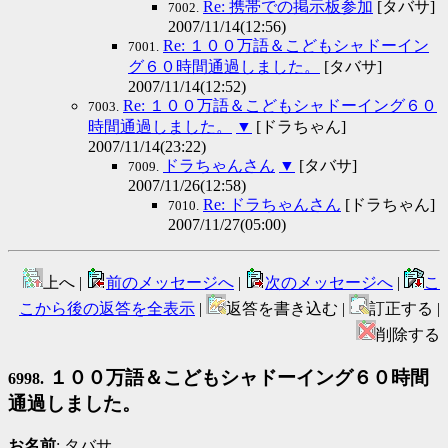
Re: 携帯での掲示板参加
[タバサ]
7002.
2007/11/14(12:56)
Re: １００万語＆こどもシャドーイン
7001.
グ６０時間通過しました。
[タバサ]
2007/11/14(12:52)
Re: １００万語＆こどもシャドーイング６０
7003.
時間通過しました。
▼
[ドラちゃん]
2007/11/14(23:22)
ドラちゃんさん
▼
[タバサ]
7009.
2007/11/26(12:58)
Re: ドラちゃんさん
[ドラちゃん]
7010.
2007/11/27(05:00)
上へ |
前のメッセージへ
|
次のメッセージへ
|
こ
こから後の返答を全表示
|
返答を書き込む |
訂正する |
削除する
１００万語＆こどもシャドーイング６０時間
6998.
通過しました。
お名前
: タバサ