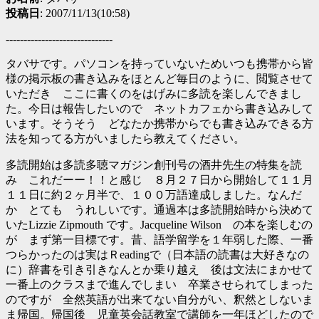
投稿日
: 2007/11/13(10:58)
------------------------------
タバサです。パソコンを持っていないためいつも携帯から皆
様の掲示板の書き込みをほとんど毎日のように、閲覧させて
いただき ここに書くのをはげみに多読を楽しんできまし
た。今日は報告したいので ネットカフェから書き込みして
います。そうそう どなたか携帯からでも書き込みできる方
法を知ってる方がいましたら教えてください。
多読開始は多読多聴マガジン創刊号の酒井先生の特集を読
み これだーー！！と感じ ８月２７日から開始して１１月
１１日に約２ヶ月半で、１００万語達成しました。なんだ
か とても うれしいです。通過本は多読開始時から決めて
いたLizzie Zipmouth です。Jacqueline Wilson の本を楽しむの
が まず第一目標です。昔、語学留学を１年弱した際、一番
つらかったのは実はＲeadingで（日本語の読書は大好きなの
に）辞書を引き引きなんとか乗り越え 後は文法にまかせて
一番上のクラスまで進んでしまい 卒業させられてしまった
のですが 全然英語が出来てない自分がい、釈然としないま
ま帰国。帰国後 児童英会話教室で講師を一年ほどしたので