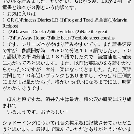
での本を読みました。だいたい、ＧRが５割、LRが２割 児
童書と絵本が３割という内訳です。
〉お気に入りは
〉GR (1)Princess Diaries LR (1)Frog and Toad 児童書(1)Marvin
Redpost
〉 (2)Dawsons Creek (2)little witches (2)Nate the great
〉 (3)Fly Away Home (3)little bear (3)cobble street cousins
〉です。シリーズ本がやはり読みやすいです。また読書速度
ですが 多読開始時 PGR０で分速１６３語でしたが、７０
万語以降の平均分速は１８９語でしたので 読書速度も確実
にあがってると思います。また、以前は英語の文を読むがつ
らかったのですが 大分 楽になってきました。ただ、英語
に関して１０年近いブランクもありますし、やっぱり圧倒的
にまだまだ量がたらず、樽がいっぱいになるまでには、時間
がかかりそうです。
ほんと樽ですね。酒井先生は最近、樽の穴の研究に取り組
まれて
いるようです。おそろしい！
シャドーイングについては音の掲示板に記載させていただこ
うと思います。最後まで読んでいただきありがとうございま