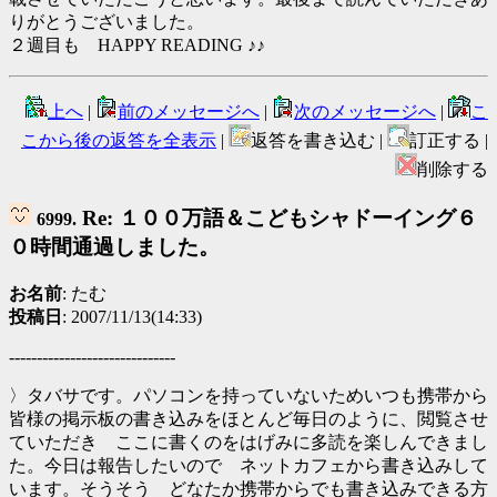
りがとうございました。
２週目も HAPPY READING ♪♪
上へ
|
前のメッセージへ
|
次のメッセージへ
|
こ
こから後の返答を全表示
|
返答を書き込む |
訂正する |
削除する
Re: １００万語＆こどもシャドーイング６
6999.
０時間通過しました。
お名前
: たむ
投稿日
: 2007/11/13(14:33)
------------------------------
〉タバサです。パソコンを持っていないためいつも携帯から
皆様の掲示板の書き込みをほとんど毎日のように、閲覧させ
ていただき ここに書くのをはげみに多読を楽しんできまし
た。今日は報告したいので ネットカフェから書き込みして
います。そうそう どなたか携帯からでも書き込みできる方