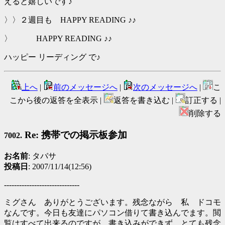
えると嬉しいです♪
〉〉２週目も HAPPY READING ♪♪
〉 HAPPY READING ♪♪
ハッピー リーディング で♪
上へ
|
前のメッセージへ
|
次のメッセージへ
|
こ
こから後の返答を全表示 |
返答を書き込む |
訂正する |
削除する
Re: 携帯での掲示板参加
7002.
お名前
: タバサ
投稿日
: 2007/11/14(12:56)
------------------------------
ミグさん ありがとうございます。残念ながら 私 ドコモ
なんです。今日も友達にパソコン借りて書き込んでます。閲
覧はすべて出来るのですが、書き込みができず とても残念