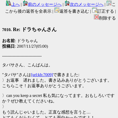
上へ
|
前のメッセージへ
|
次のメッセージへ
|
こ
こから後の返答を全表示 |
返答を書き込む |
訂正する |
削除する
Re: ドラちゃんさん
7010.
お名前
: ドラちゃん
投稿日
: 2007/11/27(05:00)
------------------------------
タバサさん、こんばんは。
"タバサ"さんは
[url:kb:7009]
で書きました:
〉お返事 遅れました。書き込みありがとうございます。
こちらこそ！お返事ありがとうございます。
〉can you keep a secret 私も気になってます。おもしろいです
か？ぜひ教えてくださいね。
〉
もう読んじゃいました。正直な感想を言うと…
とてもくだらなくて、とても面白かったですよ！