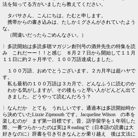
法を知ってる方がいましたら教えてください。
タバサさん、こんにちは。たむと申します。
携帯からの書き込みは、たしかミグさんがされていたよう
な。
（間違いだったらごめんなさい。）
〉多読開始は多読多聴マガジン創刊号の酒井先生の特集を読
み これだーー！！と感じ ８月２７日から開始して１１月
１１日に約２ヶ月半で、１００万語達成しました。
１００万語、おめでとうございます。２カ月半は超ハヤで
す。
私も最初の１００万語は３カ月で、どんなふうに読むのか
わかる気がしますが、その後もっと早い人がどんどん出て
きました。どうやって読むんだろう？
〉なんだか とても うれしいです。通過本は多読開始時か
ら決めていたLizzie Zipmouth です。Jacqueline Wilson の本を
楽しむのが まず第一目標です。昔、語学留学を１年弱した
際、一番つらかったのは実はＲeadingで（日本語の読書は大
好きなのに）辞書を引き引きなんとか乗り越え 後は文法に