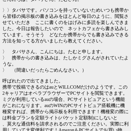
〉〉タバサです。パソコンを持っていないためいつも携帯か
ら皆様の掲示板の書き込みをほとんど毎日のように、閲覧さ
せていただき ここに書くのをはげみに多読を楽しんできま
した。今日は報告したいので ネットカフェから書き込みし
ています。そうそう どなたか携帯からでも書き込みできる
方法を知ってる方がいましたら教えてください。
〉 タバサさん、こんにちは。たむと申します。
〉 携帯からの書き込みは、たしかミグさんがされていたよ
うな。
〉 （間違いだったらごめんなさい。）
呼ばれたので出てきました。
携帯で投稿できるのはauとWILLCOMだけのようです。この
2キャリアはオペラブラウザーでPCサイトを閲覧できます。
ミグが利用しているauの場合、PCサイトビュアという機能
がこれになります。auのWINのPCサイトビュア搭載機に機
種変すれば、携帯から掲示板を利用できます！機種変の際に
は料金プランを定額ライト(パケット定額制)にしないと
、莫大な通信料を請求されるのでご注意ください。実際に利
用していて大変便利です！AmazonもPCサイトでお買い物