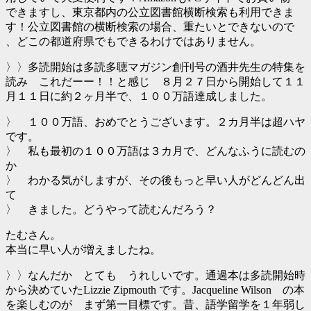
できますし、東京都内の公立図書館横断検索も利用できま
す！公立図書館の横断検索の場合、重たいとできないので
、どこの都道府県でもできるわけではありません。
〉〉多読開始は多読多聴マガジン創刊号の酒井先生の特集を
読み これだーー！！と感じ ８月２７日から開始して１１
月１１日に約２ヶ月半で、１００万語達成しました。
〉 １００万語、おめでとうございます。２カ月半は超ハヤ
です。
〉 私も最初の１００万語は３カ月で、どんなふうに読むの
か
〉 わかる気がしますが、その後もっと早い人がどんどん出
て
〉 きました。どうやって読むんだろう？
たむさん。
本当に早い人が増えましたね。
〉〉なんだか とても うれしいです。通過本は多読開始時
から決めていたLizzie Zipmouth です。Jacqueline Wilson の本
を楽しむのが まず第一目標です。昔、語学留学を１年弱し