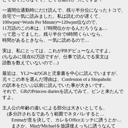
一週間位通勤時にだけ読んで、残り半分位になったトコで、
自宅で一気に読みました。私は読むのが遅くて、
100wpm(=Words Per Minute)〜120wpm位なので、
11万語のこの本は、17時間位かかるんだろうなぁ…
って思ってました。残り半分で8時間くらいなら、
時間があるときなら、一気に読めるので…
実は、私にとっては、これがPBデビューなんですよ。
(ちなみに現在62万語ですが、仕事で読んでる英文は
語数を数えていないので…)
最近は、YL2〜4のGRと児童書を中心に読んでいますが、
元々この本を選んだ理由は、Confession of a Shopaholic
の訳本をだいぶ以前に読んでいた事が大きいです。
それで、GRのPrincess diariesを読んでみて、ピンと来たんで
すよ。
主人公の年齢の違いによる部分は大きいとしても、
(多分許されるであろう範囲でネタバレすると…
Emmaが意を決して、カレをOfficeエッチに誘うとか…
まさか、MiaがMichaelを放課後えっちに誘うなんて