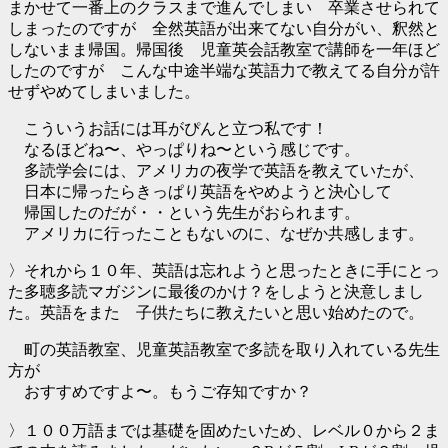
まかせて一番上のクラスまで進んでしまい 卒業させられて
しまったのですが 全然英語が出来てない自分がい、釈然と
しないまま帰国。帰国後 児童英会話教室で講師を一年ほど
したのですが こんな中途半端な英語力で教えてる自分が許
せずやめてしまいました。
こういうお話には耳がぴんと立つ私です！
なるほどね〜、やっぱりね〜という感じです。
多読学会には、アメリカの夜学で英語を教えていたが、
日本に帰ったらきっぱり英語をやめようと決心して
帰国したのだが・・という先生がおられます。
アメリカに行ったこともないのに、なぜか共感します。
〉それから１０年、英語は忘れようと思ったときに手にとっ
た多聴多読マガジンに最後のかけ？をしようと決意しまし
た。英語をまた 子供たちに教えたいと思い始めたので。
町の英語教室、児童英語教室で多読を取り入れている先生
方が
おすすめですよ〜。もうご存知ですか？
〉１００万語までは基礎を固めたいため、レベル０から２ま