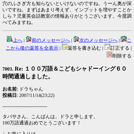
穴のふさぎ方も知らないといけないのですね。うーん奥が深
いですね。まずはあまり考えず、インプットを増やすことか
しら？児童英会話教室の情報ありがとうございます。今度調
べてみますね。
上へ
|
前のメッセージへ
|
次のメッセージへ
|
こ
こから後の返答を全表示
|
返答を書き込む |
訂正する |
削除する
Re: １００万語＆こどもシャドーイング６０
7003.
時間通過しました。
お名前
: ドラちゃん
投稿日
: 2007/11/14(23:22)
------------------------------
タバサさん、こんばんは。ドラと申します。
100万語通過おめでとうございます！
〉お気に入りは