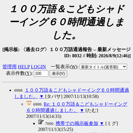
１００万語＆こどもシャド
ーイング６０時間通過しま
した。
[掲示板: 〈過去ログ〉１００万語通過報告 -- 最新メッセージ
ID: 8032 // 時刻: 2026/8/9(12:46)]
管理用
HELP
LOGIN
一覧表示(
W
)
:
表示件数(
Y
)
:
１００万語＆こどもシャドーイング６０時間通過
6998.
しました。
▼
[タバサ] 2007/11/13(10:58)
Re: １００万語＆こどもシャドーイング
6999.
６０時間通過しました。
▼
[たむ]
2007/11/13(14:33)
携帯での掲示板参加
▼
[ミグ]
7000.
2007/11/13(15:25)