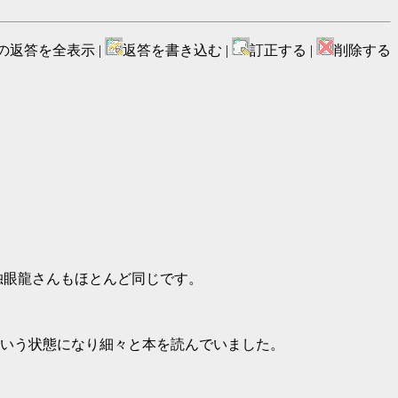
の返答を全表示 |
返答を書き込む |
訂正する |
削除する
の独眼龍さんもほとんど同じです。
という状態になり細々と本を読んでいました。