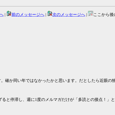
へ
|
前のメッセージへ
|
次のメッセージへ
|
ここから後
といいます。確か同い年ではなかったかと思います。だとしたら近眼
ずると停滞し、週に1度のメルマガだけが「多読との接点！」