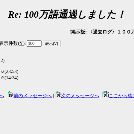
Re: 100万語通過しました！
[掲示板: 〈過去ログ〉１００万語通過報告
表示件数(
Y
)
:
2)
/2(23:53)
5(14:24)
へ
|
前のメッセージへ
|
次のメッセージへ
|
ここから後