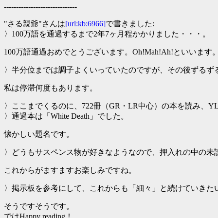
------------------------------
"さる親爺"さんは
[url:kb:6966]
で書きました:
〉100万語を通過するまで2年7ヶ月程かかりました・・・。
100万語通過おめでとうございます。Oh!Mah!Ah!とい
〉半分位までは調子よくいっていたのですが、その後ずるず
私は停滞何度もあります。
〉ここまでくるのに、722冊（GR・LR中心）の本を読み、YL
〉通過本は「White Death」でした。
懐かしい題名です。
〉どうもサスペンス物が好きなようなので、押入れの中の未
これからがますますお楽しみですね。
〉掲示板を参考にして、これからも「細々」と続けていきた
そうですそうです。
ではHappy reading！