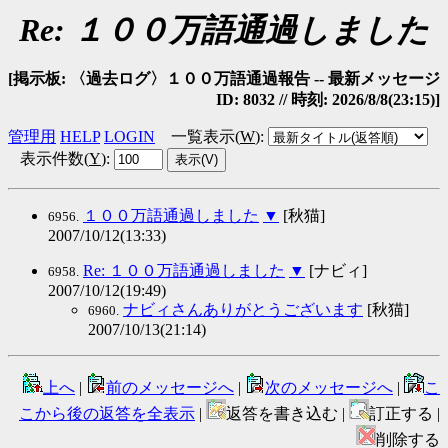
Re: １００万語通過しました
[掲示板: 〈過去ログ〉１００万語通過報告 -- 最新メッセージ
ID: 8032 // 時刻: 2026/8/8(23:15)]
管理用
HELP
LOGIN
一覧表示(
W
)
:
表示件数(
Y
)
:
１００万語通過しました
▼
[秋猫]
6956.
2007/10/12(13:33)
Re: １００万語通過しました
▼
[ナビィ]
6958.
2007/10/12(19:49)
ナビィさんありがとうございます
[秋猫]
6960.
2007/10/13(21:14)
上へ
|
前のメッセージへ
|
次のメッセージへ
|
こ
こから後の返答を全表示
|
返答を書き込む |
訂正する |
削除する