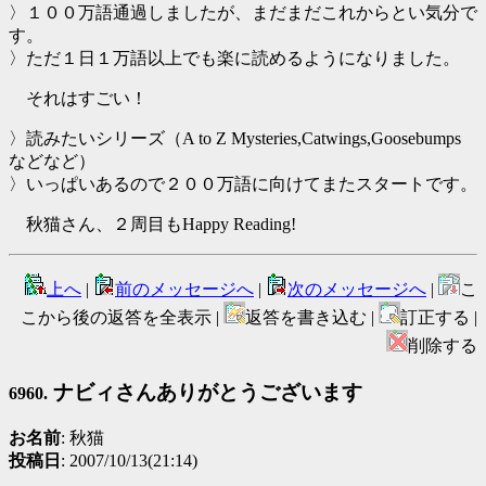
〉１００万語通過しましたが、まだまだこれからとい気分で
す。
〉ただ１日１万語以上でも楽に読めるようになりました。
それはすごい！
〉読みたいシリーズ（A to Z Mysteries,Catwings,Goosebumps
などなど）
〉いっぱいあるので２００万語に向けてまたスタートです。
秋猫さん、２周目もHappy Reading!
上へ
|
前のメッセージへ
|
次のメッセージへ
|
こ
こから後の返答を全表示 |
返答を書き込む |
訂正する |
削除する
ナビィさんありがとうございます
6960.
お名前
: 秋猫
投稿日
: 2007/10/13(21:14)