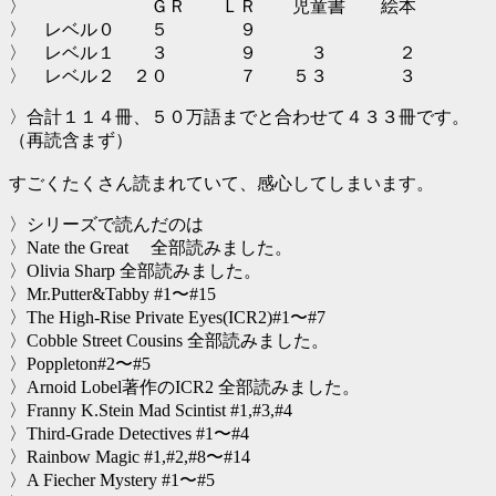
〉 ＧＲ ＬＲ 児童書 絵本
〉 レベル０ ５ ９
〉 レベル１ ３ ９ ３ ２
〉 レベル２ ２０ ７ ５３ ３
〉合計１１４冊、５０万語までと合わせて４３３冊です。
（再読含まず）
すごくたくさん読まれていて、感心してしまいます。
〉シリーズで読んだのは
〉Nate the Great 全部読みました。
〉Olivia Sharp 全部読みました。
〉Mr.Putter&Tabby #1〜#15
〉The High-Rise Private Eyes(ICR2)#1〜#7
〉Cobble Street Cousins 全部読みました。
〉Poppleton#2〜#5
〉Arnoid Lobel著作のICR2 全部読みました。
〉Franny K.Stein Mad Scintist #1,#3,#4
〉Third-Grade Detectives #1〜#4
〉Rainbow Magic #1,#2,#8〜#14
〉A Fiecher Mystery #1〜#5