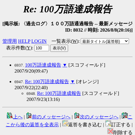
Re: 100万語達成報告
[掲示板: 〈過去ログ〉１００万語通過報告 -- 最新メッセージ
ID: 8032 // 時刻: 2026/8/8(20:16)]
管理用
HELP
LOGIN
一覧表示(
W
)
:
表示件数(
Y
)
:
100万語達成報告
▼
[スコフィールド]
6937.
2007/9/20(09:47)
Re: 100万語達成報告
▼
[オレンジ]
6947.
2007/9/22(22:40)
Re: 100万語達成報告
[スコフィールド]
6948.
2007/9/23(13:16)
上へ
|
前のメッセージへ
|
次のメッセージへ
|
こ
こから後の返答を全表示
|
返答を書き込む |
訂正する |
削除する