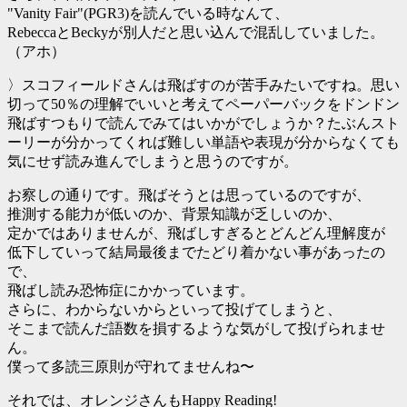
"Vanity Fair"(PGR3)を読んでいる時なんて、
RebeccaとBeckyが別人だと思い込んで混乱していました。
（アホ）
〉スコフィールドさんは飛ばすのが苦手みたいですね。思い
切って50％の理解でいいと考えてペーパーバックをドンドン
飛ばすつもりで読んでみてはいかがでしょうか？たぶんスト
ーリーが分かってくれば難しい単語や表現が分からなくても
気にせず読み進んでしまうと思うのですが。
お察しの通りです。飛ばそうとは思っているのですが、
推測する能力が低いのか、背景知識が乏しいのか、
定かではありませんが、飛ばしすぎるとどんどん理解度が
低下していって結局最後までたどり着かない事があったの
で、
飛ばし読み恐怖症にかかっています。
さらに、わからないからといって投げてしまうと、
そこまで読んだ語数を損するような気がして投げられませ
ん。
僕って多読三原則が守れてませんね〜
それでは、オレンジさんもHappy Reading!