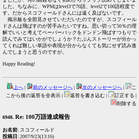
した。ちなみに、WPMはlevel3で70語、level2で100語程度で
す。だからスコフィールドさんには遠く及ばないです。
掲示板を全部見させていただいたのですが、スコフィール
ドさんは飛ばすのが苦手みたいですね。思い切って50％の理
解でいいと考えてペーパーバックをドンドン飛ばすつもりで
読んでみてはいかがでしょうか？たぶんストーリーが分かっ
てくれば難しい単語や表現が分からなくても気にせず読み進
んでしまうと思うのですが。
Happy Reading!
上へ
|
前のメッセージへ
|
次のメッセージへ
|
こ
こから後の返答を全表示 |
返答を書き込む |
訂正する |
削除する
Re: 100万語達成報告
6948.
お名前
: スコフィールド
投稿日
: 2007/9/23(13:16)